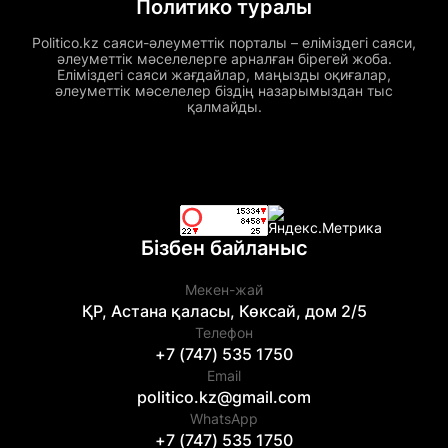
Политико туралы
Politico.kz саяси-әлеуметтік порталы – еліміздегі саяси,
әлеуметтік мәселелерге арналған бірегей жоба.
Еліміздегі саяси жағдайлар, маңызды оқиғалар,
әлеуметтік мәселелер біздің назарымыздан тыс
қалмайды.
Бізбен байланыс
Мекен-жай
ҚР, Астана қаласы, Көксай, дом 2/5
Телефон
+7 (747) 535 1750
Email
politico.kz@gmail.com
WhatsApp
+7 (747) 535 1750