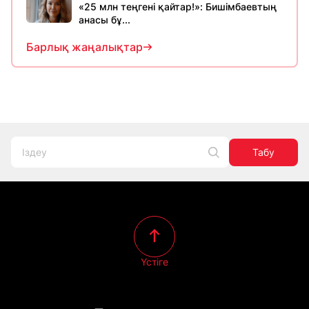
«25 млн теңгені қайтар!»: Бишімбаевтың
анасы бұ...
Барлық жаңалықтар
Табу
Үстіге