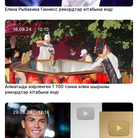
Елена Рыбакина Гиннесс рекордтар кітабына енді
16.09.24
12:10
Алматыда әзірленген 1 700 тонна алма шырыны
рекордтар кітабына енді
29.08.24
12:16