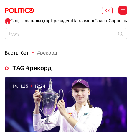
KZ
Соңғы жаңалықтар
Президент
Парламент
Саясат
Сарапшыл
Басты бет
#рекорд
ТAG #рекорд
14.11.25
12:24