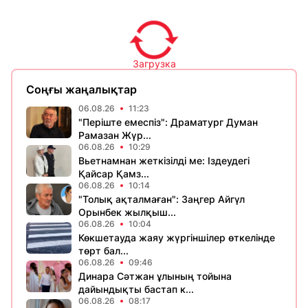
Загрузка
Соңғы жаңалықтар
06.08.26
11:23
​"Періште емеспіз": Драматург Думан
Рамазан Жүр...
06.08.26
10:29
Вьетнамнан жеткізілді ме: Іздеудегі
Қайсар Қамз...
06.08.26
10:14
"Толық ақталмаған": Заңгер Айгүл
Орынбек жылқыш...
06.08.26
10:04
Көкшетауда жаяу жүргіншілер өткелінде
төрт бал...
06.08.26
09:46
Динара Сәтжан ұлының тойына
дайындықты бастап к...
06.08.26
08:17