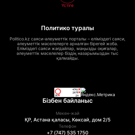
Үстіге
Политико туралы
Politico.kz саяси-әлеуметтік порталы – еліміздегі саяси,
әлеуметтік мәселелерге арналған бірегей жоба.
Еліміздегі саяси жағдайлар, маңызды оқиғалар,
әлеуметтік мәселелер біздің назарымыздан тыс
қалмайды.
Бізбен байланыс
Мекен-жай
ҚР, Астана қаласы, Көксай, дом 2/5
Телефон
+7 (747) 535 1750