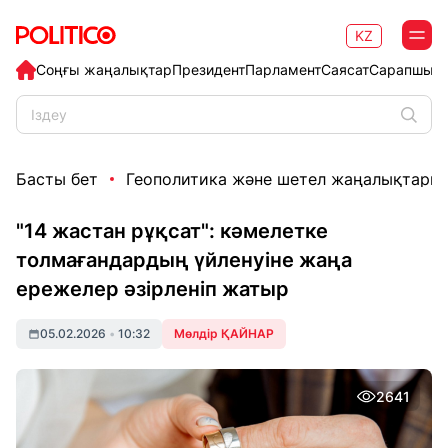
KZ
Соңғы жаңалықтар
Президент
Парламент
Саясат
Сарапшыл
Басты бет
Геополитика және шетел жаңалықтары
"14 жастан рұқсат": кәмелетке
толмағандардың үйленуіне жаңа
ережелер әзірленіп жатыр
05.02.2026
•
10:32
Мөлдір ҚАЙНАР
2641