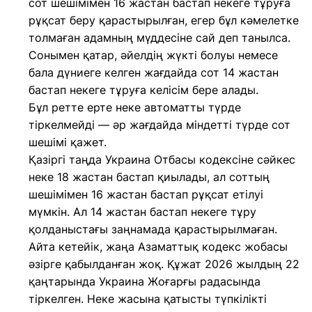
сот шешімімен 16 жастан бастап некеге тұруға
рұқсат беру қарастырылған, егер бұл кәмелетке
толмаған адамның мүддесіне сай деп танылса.
Сонымен қатар, әйелдің жүкті болуы немесе
бала дүниеге келген жағдайда сот 14 жастан
бастап некеге тұруға келісім бере алады.
Бұл ретте ерте неке автоматты түрде
тіркелмейді — әр жағдайда міндетті түрде сот
шешімі қажет.
Қазіргі таңда Украина Отбасы кодексіне сәйкес
неке 18 жастан бастап қиылады, ал соттың
шешімімен 16 жастан бастап рұқсат етілуі
мүмкін. Ал 14 жастан бастап некеге тұру
қолданыстағы заңнамада қарастырылмаған.
Айта кетейік, жаңа Азаматтық кодекс жобасы
әзірге қабылданған жоқ. Құжат 2026 жылдың 22
қаңтарында Украина Жоғарғы радасында
тіркелген. Неке жасына қатысты түпкілікті