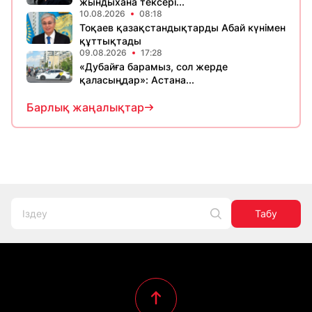
жындыхана тексері...
10.08.2026
08:18
Тоқаев қазақстандықтарды Абай күнімен
құттықтады
09.08.2026
17:28
«Дубайға барамыз, сол жерде
қаласыңдар»: Астана...
Барлық жаңалықтар
Табу