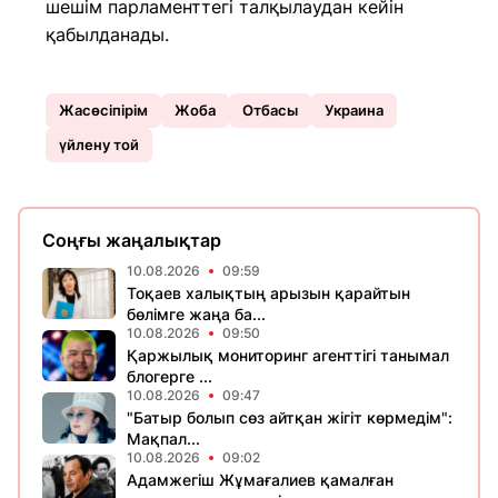
шешім парламенттегі талқылаудан кейін
қабылданады.
Жасөсіпірім
Жоба
Отбасы
Украина
үйлену той
Соңғы жаңалықтар
10.08.2026
09:59
Тоқаев халықтың арызын қарайтын
бөлімге жаңа ба...
10.08.2026
09:50
Қаржылық мониторинг агенттігі танымал
блогерге ...
10.08.2026
09:47
"Батыр болып сөз айтқан жігіт көрмедім":
Мақпал...
10.08.2026
09:02
Адамжегіш Жұмағалиев қамалған