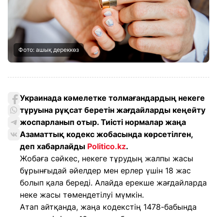
Фото: ашық дереккөз
Украинада кәмелетке толмағандардың некеге
тұруына рұқсат беретін жағдайларды кеңейту
жоспарланып отыр. Тиісті нормалар жаңа
Азаматтық кодекс жобасында көрсетілген,
деп хабарлайды
Politico.kz
.
Жобаға сәйкес, некеге тұрудың жалпы жасы
бұрынғыдай әйелдер мен ерлер үшін 18 жас
болып қала береді. Алайда ерекше жағдайларда
неке жасы төмендетілуі мүмкін.
Атап айтқанда, жаңа кодекстің 1478-бабында