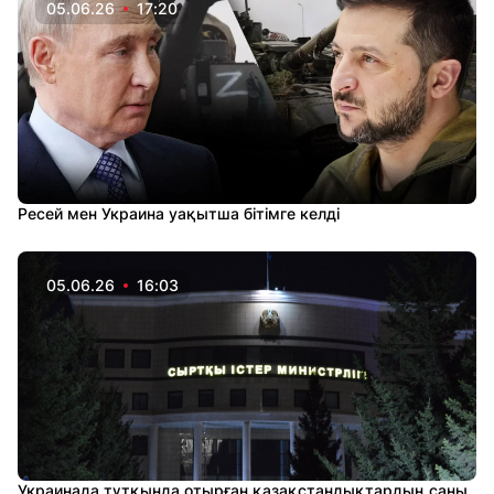
05.06.26
17:20
Ресей мен Украина уақытша бітімге келді
05.06.26
16:03
Украинада тұтқында отырған қазақстандықтардың саны