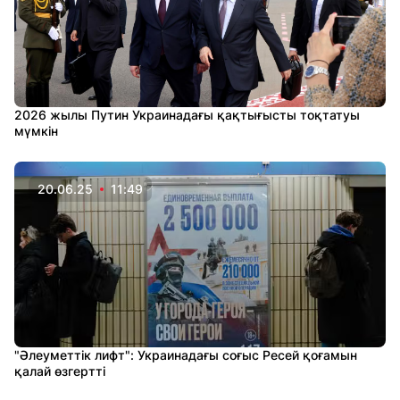
2026 жылы Путин Украинадағы қақтығысты тоқтатуы
мүмкін
20.06.25
11:49
"Әлеуметтік лифт": Украинадағы соғыс Ресей қоғамын
қалай өзгертті