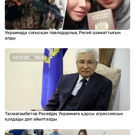
Украинада соғысқан павлодарлық Ресей азаматтығын
алды
14.11.25
16:42
Тасмағамбетов Ресейдің Украинаға қарсы агрессиясын
қолдады деп айыпталды