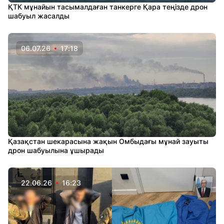
ҚТК мұнайын тасымалдаған танкерге Қара теңізде дрон
шабуыл жасалды
06.07.26
17:18
Қазақстан шекарасына жақын Омбыдағы мұнай зауыты
дрон шабуылына ұшырады
22.06.26
16:23