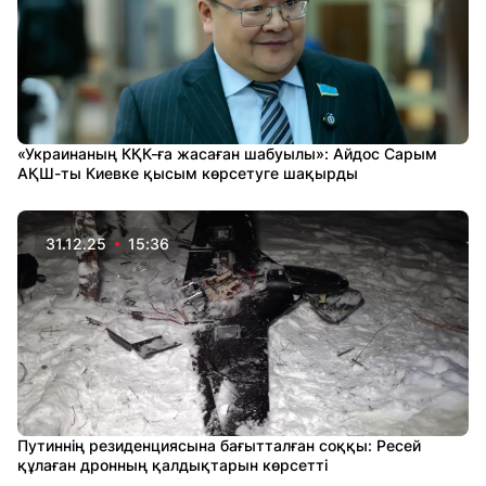
«Украинаның КҚК-ға жасаған шабуылы»: Айдос Сарым
АҚШ-ты Киевке қысым көрсетуге шақырды
31.12.25
15:36
Путиннің резиденциясына бағытталған соққы: Ресей
құлаған дронның қалдықтарын көрсетті