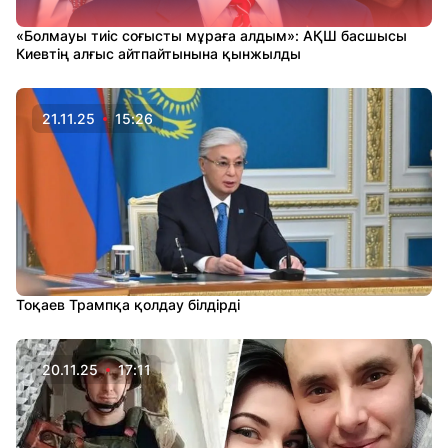
«Болмауы тиіс соғысты мұраға алдым»: АҚШ басшысы
Киевтің алғыс айтпайтынына қынжылды
21.11.25
15:26
Тоқаев Трампқа қолдау білдірді
20.11.25
17:11