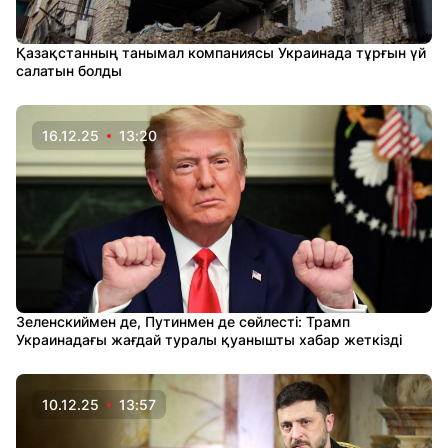
Қазақстанның танымал компаниясы Украинада тұрғын үй
салатын болды
16.12.25
13:20
Зеленскиймен де, Путинмен де сөйлесті: Трамп
Украинадағы жағдай туралы қуанышты хабар жеткізді
10.12.25
13:57