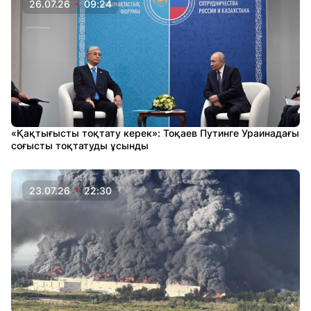
26.07.26
09:24
«Қақтығысты тоқтату керек»: Тоқаев Путинге Ураинадағы
соғысты тоқтатуды ұсынды
23.07.26
22:30