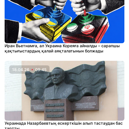
Иран Вьетнамға, ал Украина Кореяға айналды – сарапшы
қақтығыстардың қалай аяқталатынын болжады
18.04.26
09:45
Украинада Назарбаевтың ескерткішін алып тастаудан бас
тартты