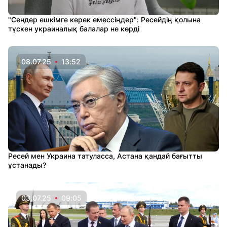
"Сендер ешкімге керек емессіңдер": Ресейдің қолына
түскен украиналық балалар не көрді
08.07.25
13:52
Ресей мен Украина татуласса, Астана қандай бағытты
ұстанады?
03.07.25
09:05