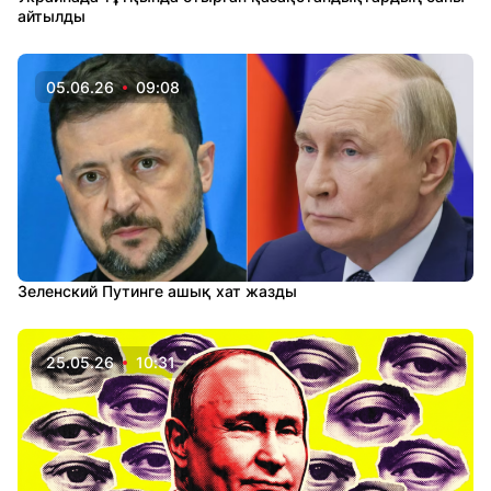
айтылды
05.06.26
09:08
Зеленский Путинге ашық хат жазды
25.05.26
10:31