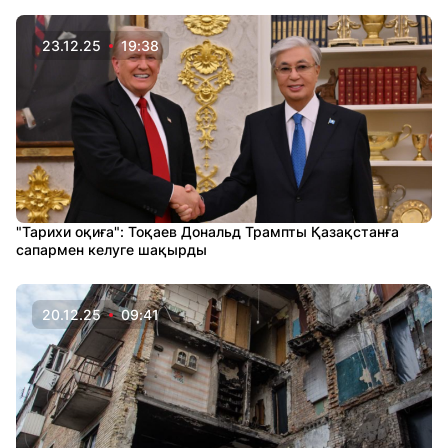
23.12.25
19:38
"Тарихи оқиға": Тоқаев Дональд Трампты Қазақстанға
сапармен келуге шақырды
20.12.25
09:41