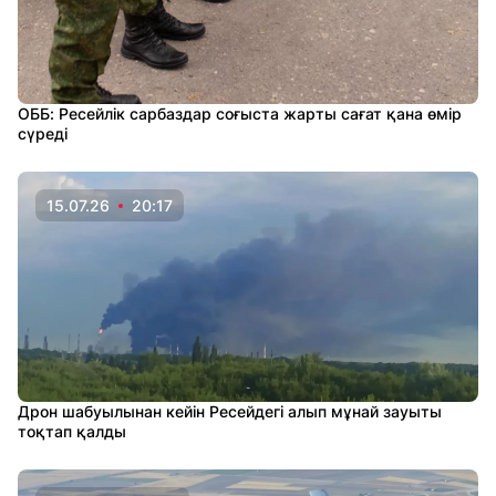
ОББ: Ресейлік сарбаздар соғыста жарты сағат қана өмір
сүреді
15.07.26
20:17
Дрон шабуылынан кейін Ресейдегі алып мұнай зауыты
тоқтап қалды