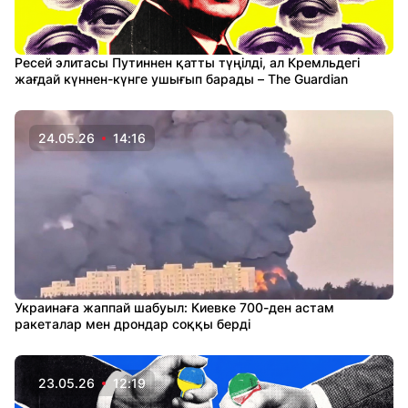
Ресей элитасы Путиннен қатты түңілді, ал Кремльдегі
жағдай күннен-күнге ушығып барады – The Guardian
24.05.26
14:16
Украинаға жаппай шабуыл: Киевке 700-ден астам
ракеталар мен дрондар соққы берді
23.05.26
12:19