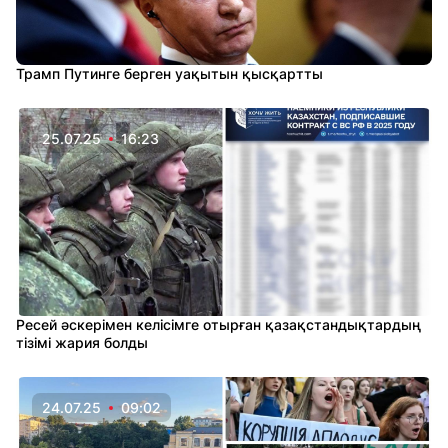
Трамп Путинге берген уақытын қысқартты
25.07.25
16:23
Ресей әскерімен келісімге отырған қазақстандықтардың
тізімі жария болды
24.07.25
09:02