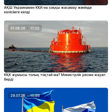
АҚШ Украинамен КҚК-на соққы жасамау жөнінде
келісімге келді
01.08.26
17:22
КҚК жұмысы толық тоқтай ма? Министрлік ресми жауап
берді
29.07.26
10:03