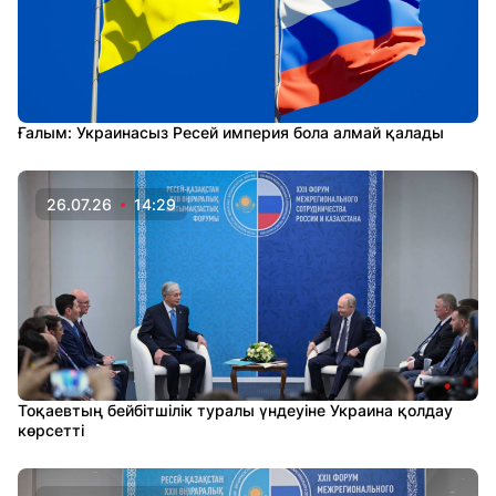
Ғалым: Украинасыз Ресей империя бола алмай қалады
26.07.26
14:29
Тоқаевтың бейбітшілік туралы үндеуіне Украина қолдау
көрсетті