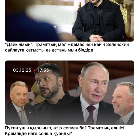
"Дайынмын": Трамптың мәлімдемесінен кейін Зеленский
сайлауға қатысты өз ұстанымын білдірді
03.12.25
17:55
Путин үшін қырынып, әтір сепкен бе? Трамптың елшісі
Кремльде неге сонша қуанды?