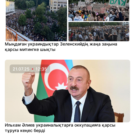
Мыңдаған украиндықтар Зеленскийдің жаңа заңына
қарсы митингке шықты
21.07.25
12:35
Ильхам Әлиев украиналықтарға оккупацияға қарсы
тұруға кеңес берді