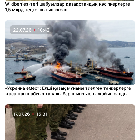
Wildberries-тегі шабуылдар қазақстандық кәсіпкерлерге
1,5 млрд теңге шығын әкелді
22.07.26
10:42
«Украина емес»: Елші қазақ мұнайы тиелген танкерлерге
жасалған шабуыл туралы бар шындықты жайып салды
17.07.26
15:31