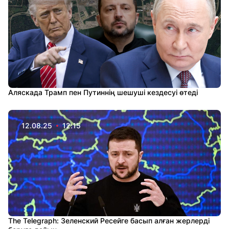
Аляскада Трамп пен Путиннің шешуші кездесуі өтеді
12.08.25
12:15
The Telegraph: Зеленский Ресейге басып алған жерлерді