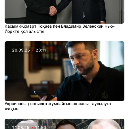
Қасым-Жомарт Тоқаев пен Владимир Зеленский Нью-
Йоркте қол алысты
20.09.25
23:11
Украинаның соғысқа жұмсайтын ақшасы таусылуға
жақын
14.08.25
14:50