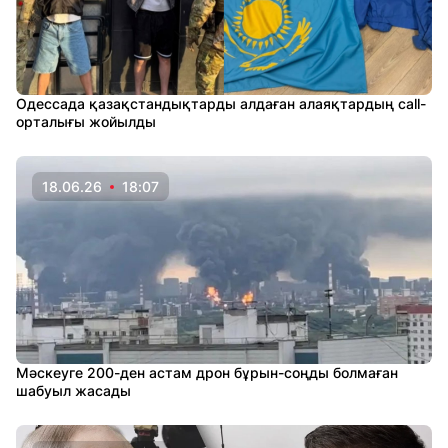
Одессада қазақстандықтарды алдаған алаяқтардың call-
орталығы жойылды
18.06.26
18:07
Мәскеуге 200-ден астам дрон бұрын-соңды болмаған
шабуыл жасады