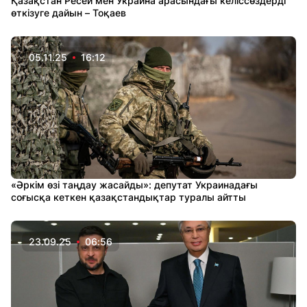
Қазақстан Ресей мен Украина арасындағы келіссөздерді
өткізуге дайын – Тоқаев
05.11.25
16:12
«Әркім өзі таңдау жасайды»: депутат Украинадағы
соғысқа кеткен қазақстандықтар туралы айтты
23.09.25
06:56