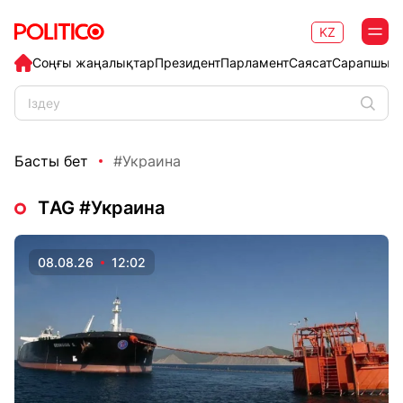
KZ
Соңғы жаңалықтар
Президент
Парламент
Саясат
Сарапшыл
Басты бет
#Украина
ТAG #Украина
08.08.26
12:02