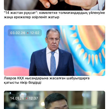
"14 жастан рұқсат": кәмелетке толмағандардың үйленуіне
жаңа ережелер әзірленіп жатыр
03.02.26
12:02
Лавров КҚК нысандарына жасалған шабуылдарға
қатысты пікір білдірді
14.01.26
12:37