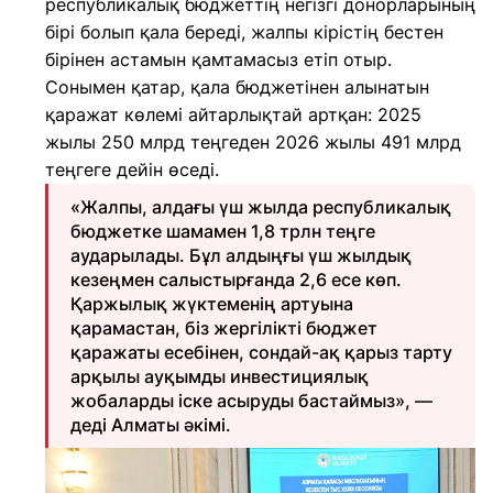
республикалық бюджеттің негізгі донорларының
бірі болып қала береді, жалпы кірістің бестен
бірінен астамын қамтамасыз етіп отыр.
Сонымен қатар, қала бюджетінен алынатын
қаражат көлемі айтарлықтай артқан: 2025
жылы 250 млрд теңгеден 2026 жылы 491 млрд
теңгеге дейін өседі.
«Жалпы, алдағы үш жылда республикалық
бюджетке шамамен 1,8 трлн теңге
аударылады. Бұл алдыңғы үш жылдық
кезеңмен салыстырғанда 2,6 есе көп.
Қаржылық жүктеменің артуына
қарамастан, біз жергілікті бюджет
қаражаты есебінен, сондай-ақ қарыз тарту
арқылы ауқымды инвестициялық
жобаларды іске асыруды бастаймыз», —
деді Алматы әкімі.