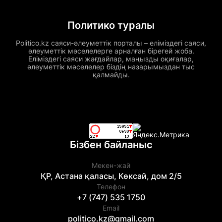
Политико туралы
Politico.kz саяси-әлеуметтік порталы – еліміздегі саяси,
әлеуметтік мәселелерге арналған бірегей жоба.
Еліміздегі саяси жағдайлар, маңызды оқиғалар,
әлеуметтік мәселелер біздің назарымыздан тыс
қалмайды.
Бізбен байланыс
Мекен-жай
ҚР, Астана қаласы, Көксай, дом 2/5
Телефон
+7 (747) 535 1750
Email
politico.kz@gmail.com