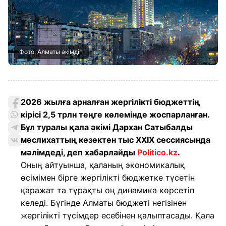
Фото: Алматы әкімдігі
2026 жылға арналған жергілікті бюджеттің
кірісі 2,5 трлн теңге көлемінде жоспарланған.
Бұл туралы қала әкімі Дархан Сатыбалды
мәслихаттың кезектен тыс XXIX сессиясында
мәлімдеді, деп хабарлайды
Politico.kz
.
Оның айтуынша, қаланың экономикалық
өсімімен бірге жергілікті бюджетке түсетін
қаражат та тұрақты оң динамика көрсетіп
келеді. Бүгінде Алматы бюджеті негізінен
жергілікті түсімдер есебінен қалыптасады. Қала