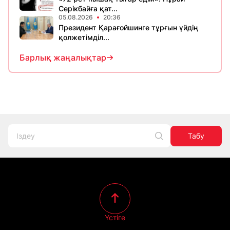
Серікбайға қат...
05.08.2026
20:36
Президент Қарағойшинге тұрғын үйдің
қолжетімділ...
Барлық жаңалықтар
Табу
Үстіге