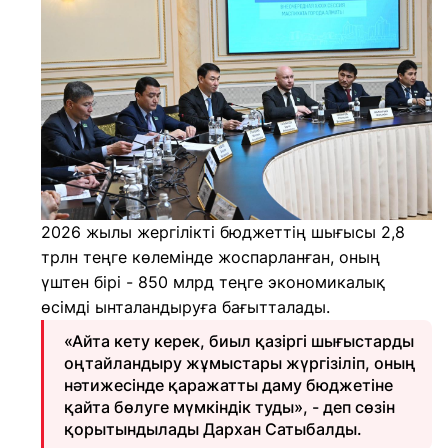
2026 жылы жергілікті бюджеттің шығысы 2,8
трлн теңге көлемінде жоспарланған, оның
үштен бірі - 850 млрд теңге экономикалық
өсімді ынталандыруға бағытталады.
«Айта кету керек, биыл қазіргі шығыстарды
оңтайландыру жұмыстары жүргізіліп, оның
нәтижесінде қаражатты даму бюджетіне
қайта бөлуге мүмкіндік туды», - деп сөзін
қорытындылады Дархан Сатыбалды.