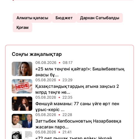
Алматы қаласы
Бюджет
Дархан Сатыбалды
Қоғам
Соңғы жаңалықтар
06.08.2026
08:17
«25 млн теңгені қайтар!»: Бишімбаевтың
анасы бұ...
05.08.2026
23:29
Қазақстандықтардың атына заңсыз 2
млрд теңге не...
05.08.2026
22:35
Феншуй маманы: 77 саны үйге өрт пен
ұрыс-керіс ...
05.08.2026
22:28
Заттыбек Көпбосыновтың Назарбаевқа
жасаған паро...
05.08.2026
21:41
«72 рет пышақ тығар едім»: Нұрай