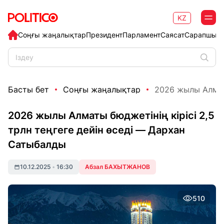
KZ
Соңғы жаңалықтар
Президент
Парламент
Саясат
Сарапшыл
Басты бет
Соңғы жаңалықтар
2026 жылы Алматы
2026 жылы Алматы бюджетінің кірісі 2,5
трлн теңгеге дейін өседі — Дархан
Сатыбалды
10.12.2025
•
16:30
Абзал БАХЫТЖАНОВ
510