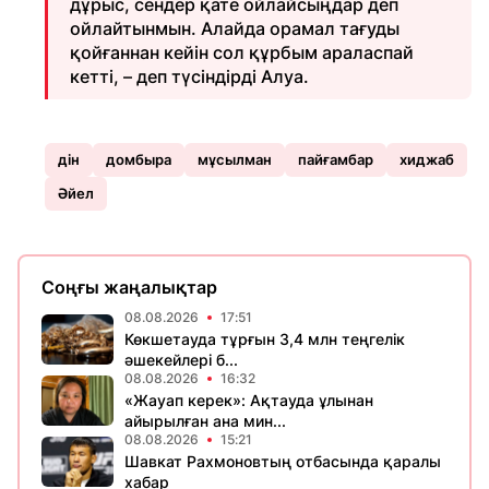
дұрыс, сендер қате ойлайсыңдар деп
ойлайтынмын. Алайда орамал тағуды
қойғаннан кейін сол құрбым араласпай
кетті, – деп түсіндірді Алуа.
дін
домбыра
мұсылман
пайғамбар
хиджаб
Әйел
Соңғы жаңалықтар
08.08.2026
17:51
Көкшетауда тұрғын 3,4 млн теңгелік
әшекейлері б...
08.08.2026
16:32
«Жауап керек»: Ақтауда ұлынан
айырылған ана мин...
08.08.2026
15:21
Шавкат Рахмоновтың отбасында қаралы
хабар