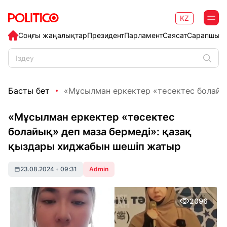
KZ
Соңғы жаңалықтар
Президент
Парламент
Саясат
Сарапшыл
Басты бет
«Мұсылман еркектер «төсектес болайық»
«Мұсылман еркектер «төсектес
болайық» деп маза бермеді»: қазақ
қыздары хиджабын шешіп жатыр
23.08.2024
•
09:31
Admin
2096