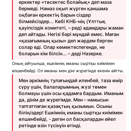
еркектер «төсектес болайық» деп маза
бермеді. Намаз оқып жүрген қаншама
оңбаған еркектің барын сіздер
білмейсіздер... Көбі КНБ-нің (Ұлттық
қауіпсіздік комитеті, – ред) адамдары жаман
деп айтады. Негізі бәрі мұндай емес. Маған
«қазағымның қызы» деп жәрдем берген
солар еді. Олар көмектеспегенде, не
боларын кім білсін... – деді Назерке.
Оның айтуынша, ешкімнің иманы сыртқы киімімен
өлшенбейді. Ол иманы мен діні жүрегінде екенін айтты.
Мен әркімнің тулағындай иленбей, таза өмір
сүру үшін, балаларымның жүзі төмен
болмауы үшін осы қадамға бардым. Иманым
да, дінім де жүрегімде. Мен – намысын
таптатпаған қазақтың қызымын. Осыны
біліңіздер! Ешкімнің иманы сыртқы киімімен
өлшенбейді, - деген ол басқалардан әйел
ретінде өзін түсінуін өтінді.