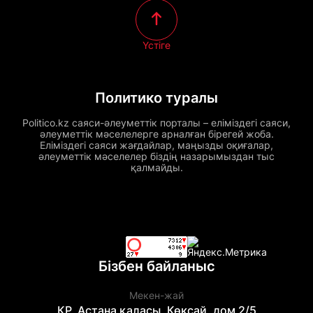
Үстіге
Политико туралы
Politico.kz саяси-әлеуметтік порталы – еліміздегі саяси,
әлеуметтік мәселелерге арналған бірегей жоба.
Еліміздегі саяси жағдайлар, маңызды оқиғалар,
әлеуметтік мәселелер біздің назарымыздан тыс
қалмайды.
Бізбен байланыс
Мекен-жай
ҚР, Астана қаласы, Көксай, дом 2/5