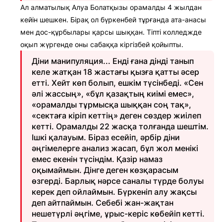
Ал алматылық Алуа Болатқызы орамалды 4 жылдан
кейін шешкен. Бірақ ол бүркенбей тұрғанда ата-анасы
мен дос-құрбылары қарсы шыққан. Тіпті колледжде
оқып жүргенде оны сабаққа кіргізбей қойыпты.
Діни манипуляция... Енді ғана дінді танып
келе жатқан 18 жастағы қызға қатты әсер
етті. Хейт көп болып, ешкім түсінбеді. «Сен
әлі жассың», «бұл қазақтың киімі емес»,
«орамалды тұрмысқа шыққан соң тақ»,
«сектаға кіріп кеттің» деген сөздер жиілеп
кетті. Орамалды 22 жасқа толғанда шештім.
Ішкі қалауым. Біраз есейіп, әрбір діни
әңгімелерге анализ жасап, бұл жол менікі
емес екенін түсіндім. Қазір намаз
оқымаймын. Дінге деген көзқарасым
өзгерді. Барлық нәрсе саналы түрде болуы
керек деп ойлаймын. Бүркеніп алу жақсы
деп айтпаймын. Себебі жан-жақтан
нешетүрлі әңгіме, ұрыс-керіс көбейіп кетті.