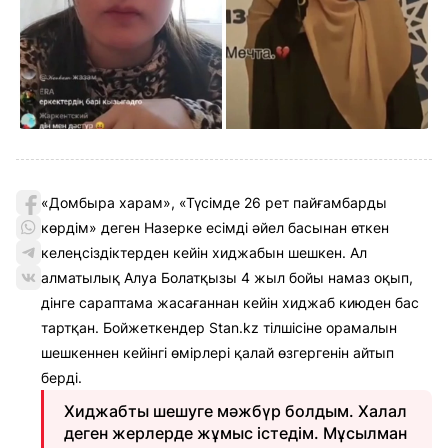
«Домбыра харам», «Түсімде 26 рет пайғамбарды
көрдім» деген Назерке есімді әйел басынан өткен
келеңсіздіктерден кейін хиджабын шешкен. Ал
алматылық Алуа Болатқызы 4 жыл бойы намаз оқып,
дінге сараптама жасағаннан кейін хиджаб киюден бас
тартқан. Бойжеткендер Stan.kz тілшісіне орамалын
шешкеннен кейінгі өмірлері қалай өзгергенін айтып
берді.
Хиджабты шешуге мәжбүр болдым. Халал
деген жерлерде жұмыс істедім. Мұсылман