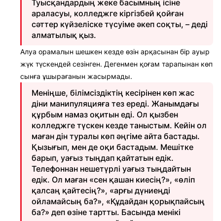
Туысқандардың жеке басымның ісіне
араласуы, колледжге кіргізбей қойған
сәттер күйзеліске түсуіме әкеп соқты, – деді
алматылық қыз.
Алуа орамалын шешкен кезде өзін арқасынан бір ауыр
жүк түскендей сезінген. Дегенмен қоғам тарапынан көп
сынға ұшырағанын жасырмады.
Меніңше, білімсіздіктің кесірінен көп жас
діни манипуляцияға тез ереді. Жанымдағы
құрбым намаз оқитын еді. Ол қызбен
колледжге түскен кезде таныстым. Кейін ол
маған дін туралы көп әңгіме айта бастады.
Қызығып, мен де оқи бастадым. Мешітке
барып, уағыз тыңдап қайтатын едік.
Телефоннан нешетүрлі уағыз тыңдайтын
едік. Ол маған «сен қашан киесің?», «өліп
қалсаң қайтесің?», «арғы дүниеңді
ойламайсың ба?», «Құдайдан қорықпайсың
ба?» деп өзіне тартты. Басында менікі