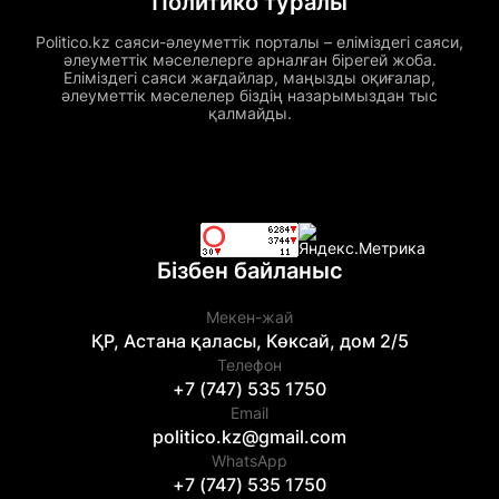
Политико туралы
Politico.kz саяси-әлеуметтік порталы – еліміздегі саяси,
әлеуметтік мәселелерге арналған бірегей жоба.
Еліміздегі саяси жағдайлар, маңызды оқиғалар,
әлеуметтік мәселелер біздің назарымыздан тыс
қалмайды.
Бізбен байланыс
Мекен-жай
ҚР, Астана қаласы, Көксай, дом 2/5
Телефон
+7 (747) 535 1750
Email
politico.kz@gmail.com
WhatsApp
+7 (747) 535 1750