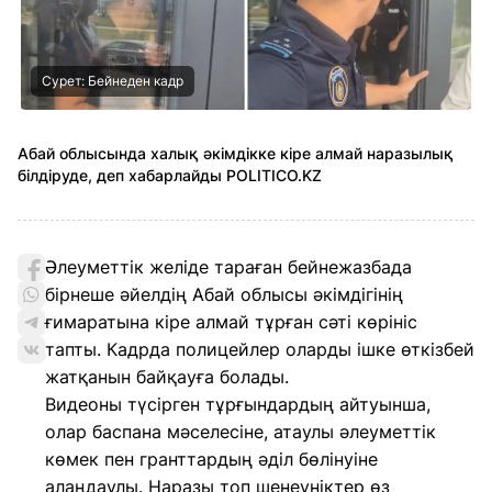
Сурет: Бейнеден кадр
Абай облысында халық әкімдікке кіре алмай наразылық
білдіруде, деп хабарлайды POLITICO.KZ
Әлеуметтік желіде тараған бейнежазбада
бірнеше әйелдің Абай облысы әкімдігінің
ғимаратына кіре алмай тұрған сәті көрініс
тапты. Кадрда полицейлер оларды ішке өткізбей
жатқанын байқауға болады.
Видеоны түсірген тұрғындардың айтуынша,
олар баспана мәселесіне, атаулы әлеуметтік
көмек пен гранттардың әділ бөлінуіне
алаңдаулы. Наразы топ шенеуніктер өз