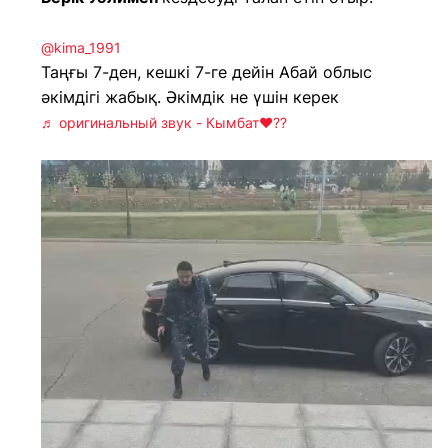
@kima_1991
Таңғы 7-ден, кешкі 7-ге дейін Абай облыс
әкімдігі жабық. Әкімдік не үшін керек
♬ оригинальный звук - Кымбат❤??