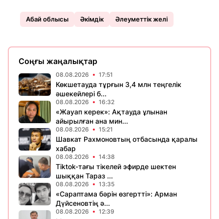
Абай облысы
Әкімдік
Әлеуметтік желі
Соңғы жаңалықтар
08.08.2026
17:51
Көкшетауда тұрғын 3,4 млн теңгелік
әшекейлері б...
08.08.2026
16:32
«Жауап керек»: Ақтауда ұлынан
айырылған ана мин...
08.08.2026
15:21
Шавкат Рахмоновтың отбасында қаралы
хабар
08.08.2026
14:38
Tiktok-тағы тікелей эфирде шектен
шыққан Тараз ...
08.08.2026
13:35
«Сараптама бәрін өзгертті»: Арман
Дүйсеновтің ә...
08.08.2026
12:39