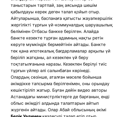
таныстарын тартпай, заң аясында шешім
қабылдауы керек деген талап қойып отыр.
Айтуларынша, баспанаға қатысты жауапкершілік
жергілікті тұрғын үй-коммуналдық шаруашылық
бөлімінен Отбасы банкке берілген. Алайда
банкте кезекте тұрған адамның нақты ретін
көруге мүмкіндік бермейтінін айтады. Банкте
тек қана ипотекалық бағдарламалар арқылы үй
беріліп жатқаны, ал кезекпен үй беру
тоқтатылғанына наразы. Кезекпен берілуі тиіс
тұрғын үйлер әлі салынбаған көрінеді.
Олардың сөзінше, аталған мәселе бойынша
әкімдікке тапсырма берілгенімен, оны орындау
кешіктіріліп жатыр. Бұған дейін видео авторы
Астанадағы министрліктерге де барғанын, енді
облыс әкімдігі алдында талаптарын айтып
жүргенін айтады. Олар Абай облысының әкімі
Берік Уәлимен
кездесуді талап етіп отыр.