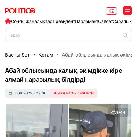
KZ
Соңғы жаңалықтар
Президент
Парламент
Саясат
Сарапшыл
Басты бет
Қоғам
Абай облысында халық әкімдікк
Абай облысында халық әкімдікке кіре
алмай наразылық білдірді
01.08.2025
•
09:00
Абзал БАХЫТЖАНОВ
944