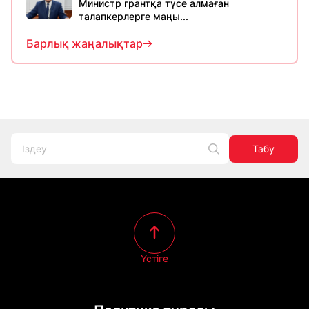
Министр грантқа түсе алмаған
талапкерлерге маңы...
Барлық жаңалықтар
Табу
Үстіге