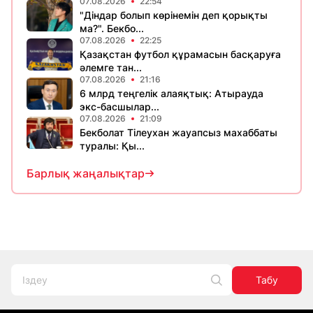
07.08.2026
22:54
"Діндар болып көрінемін деп қорықты
ма?". Бекбо...
07.08.2026
22:25
Қазақстан футбол құрамасын басқаруға
әлемге тан...
07.08.2026
21:16
6 млрд теңгелік алаяқтық: Атырауда
экс-басшылар...
07.08.2026
21:09
Бекболат Тілеухан жауапсыз махаббаты
туралы: Қы...
Барлық жаңалықтар
Табу