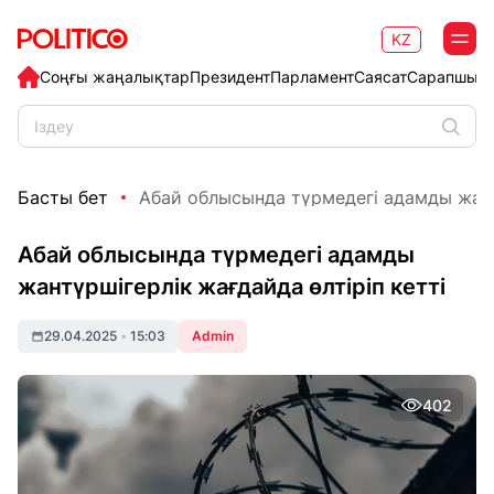
KZ
Соңғы жаңалықтар
Президент
Парламент
Саясат
Сарапшыл
Басты бет
Абай облысында түрмедегі адамды жантү
Абай облысында түрмедегі адамды
жантүршігерлік жағдайда өлтіріп кетті
29.04.2025
•
15:03
Admin
402