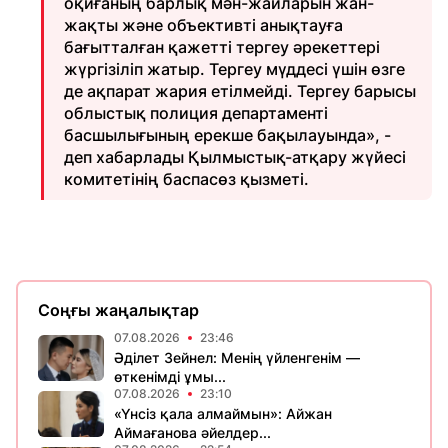
оқиғаның барлық мән-жайларын жан-
жақты және объективті анықтауға
бағытталған қажетті тергеу әрекеттері
жүргізіліп жатыр. Тергеу мүддесі үшін өзге
де ақпарат жария етілмейді. Тергеу барысы
облыстық полиция департаменті
басшылығының ерекше бақылауында», -
деп хабарлады Қылмыстық-атқару жүйесі
комитетінің баспасөз қызметі.
Соңғы жаңалықтар
07.08.2026
23:46
Әділет Зейнел: Менің үйленгенім —
өткенімді ұмы...
07.08.2026
23:10
«Үнсіз қала алмаймын»: Айжан
Аймағанова әйелдер...