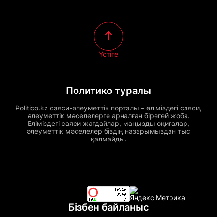
Үстіге
Политико туралы
Politico.kz саяси-әлеуметтік порталы – еліміздегі саяси,
әлеуметтік мәселелерге арналған бірегей жоба.
Еліміздегі саяси жағдайлар, маңызды оқиғалар,
әлеуметтік мәселелер біздің назарымыздан тыс
қалмайды.
Бізбен байланыс