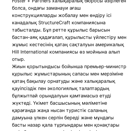
Foster + Partners халықаралық бюросы әзірлеген
болса, ондағы заманауи ағаш
конструкцияларды жобалау мен өндіру ісі
канадалық StructureCraft компаниясына
табысталды. Бұл ретте құрылыс барысын
бастан-аяқ қадағалап, құрылысты үйлестіру мен
жұмыс кестесінің қатаң сақталуын америкалық
Hill International компаниясы өз мойнына алып
отыр.
Жиын қорытындысы бойынша премьер-министр
құрылыс жұмыстарының сапасы мен мерзіміне
қатаң бақылау орнатуды және халықаралық
қауіпсіздік пен экологиялық талаптардың
бұлжытпай орындалуын қамтамасыз етуді
жүктеді. Үкімет басшысының мәліметіне
қарағанда жаңа нысан туристік саланың
дамуына үлкен серпін береді және мұндағы
басты назар қала тұрғындары мен қонақтары