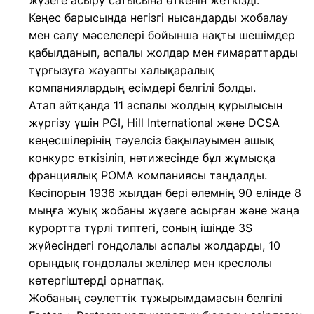
жүзеге асыру сатысына өткенін жеткізді.
Кеңес барысында негізгі нысандарды жобалау
мен салу мәселелері бойынша нақты шешімдер
қабылданып, аспалы жолдар мен ғимараттарды
тұрғызуға жауапты халықаралық
компаниялардың есімдері белгілі болды.
Атап айтқанда 11 аспалы жолдың құрылысын
жүргізу үшін PGI, Hill International және DCSA
кеңесшілерінің тәуелсіз бақылауымен ашық
конкурс өткізіліп, нәтижесінде бұл жұмысқа
франциялық POMA компаниясы таңдалды.
Кәсіпорын 1936 жылдан бері әлемнің 90 елінде 8
мыңға жуық жобаны жүзеге асырған және жаңа
курортта түрлі типтегі, соның ішінде 3S
жүйесіндегі гондолалы аспалы жолдарды, 10
орындық гондолалы желілер мен креслолы
көтергіштерді орнатпақ.
Жобаның сәулеттік тұжырымдамасын белгілі