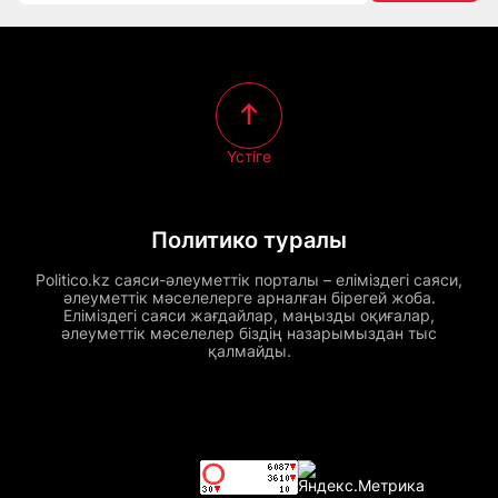
Үстіге
Политико туралы
Politico.kz саяси-әлеуметтік порталы – еліміздегі саяси,
әлеуметтік мәселелерге арналған бірегей жоба.
Еліміздегі саяси жағдайлар, маңызды оқиғалар,
әлеуметтік мәселелер біздің назарымыздан тыс
қалмайды.