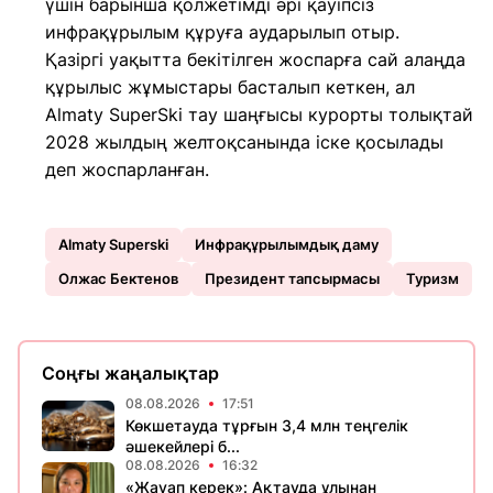
үшін барынша қолжетімді әрі қауіпсіз
инфрақұрылым құруға аударылып отыр.
Қазіргі уақытта бекітілген жоспарға сай алаңда
құрылыс жұмыстары басталып кеткен, ал
Almaty SuperSki тау шаңғысы курорты толықтай
2028 жылдың желтоқсанында іске қосылады
деп жоспарланған.
Almaty Superski
Инфрақұрылымдық даму
Олжас Бектенов
Президент тапсырмасы
Туризм
Соңғы жаңалықтар
08.08.2026
17:51
Көкшетауда тұрғын 3,4 млн теңгелік
әшекейлері б...
08.08.2026
16:32
«Жауап керек»: Ақтауда ұлынан