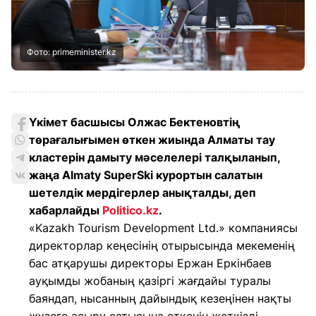
Фото: primeminister.kz
Үкімет басшысы Олжас Бектеновтің
төрағалығымен өткен жиында Алматы тау
кластерін дамыту мәселелері талқыланып,
жаңа Almaty SuperSki курортын салатын
шетелдік мердігерлер анықталды, деп
хабарлайды
Politico.kz
.
«Kazakh Tourism Development Ltd.» компаниясы
директорлар кеңесінің отырысында мекеменің
бас атқарушы директоры Ержан Еркінбаев
ауқымды жобаның қазіргі жағдайы туралы
баяндап, нысанның дайындық кезеңінен нақты