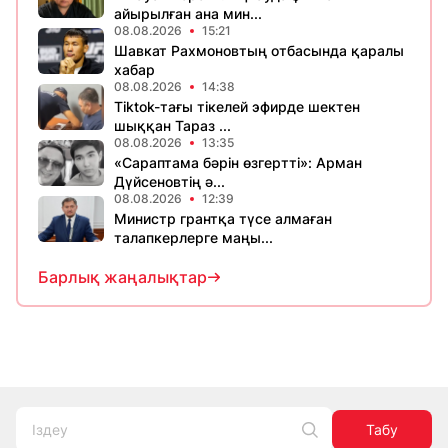
айырылған ана мин...
08.08.2026
15:21
Шавкат Рахмоновтың отбасында қаралы
хабар
08.08.2026
14:38
Tiktok-тағы тікелей эфирде шектен
шыққан Тараз ...
08.08.2026
13:35
«Сараптама бәрін өзгертті»: Арман
Дүйсеновтің ә...
08.08.2026
12:39
Министр грантқа түсе алмаған
талапкерлерге маңы...
Барлық жаңалықтар
Табу