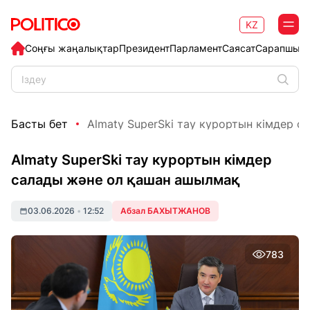
KZ
Соңғы жаңалықтар
Президент
Парламент
Саясат
Сарапшыл
Басты бет
Almaty SuperSki тау курортын кімдер са
Almaty SuperSki тау курортын кімдер
салады және ол қашан ашылмақ
03.06.2026
•
12:52
Абзал БАХЫТЖАНОВ
783