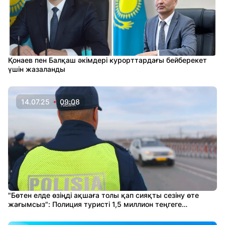
Қонаев пен Балқаш әкімдері курорттардағы бейберекет
үшін жазаланды
14.07.25
09:08
"Бөтен елде өзіңді ақшаға толы қап сияқты сезіну өте
жағымсыз": Полиция туристі 1,5 миллион теңгеге
бопсаламақ болды