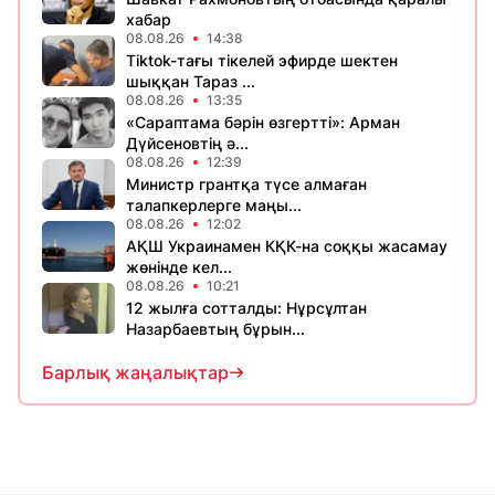
хабар
08.08.26
14:38
Tiktok-тағы тікелей эфирде шектен
шыққан Тараз ...
08.08.26
13:35
«Сараптама бәрін өзгертті»: Арман
Дүйсеновтің ә...
08.08.26
12:39
Министр грантқа түсе алмаған
талапкерлерге маңы...
08.08.26
12:02
АҚШ Украинамен КҚК-на соққы жасамау
жөнінде кел...
08.08.26
10:21
12 жылға сотталды: Нұрсұлтан
Назарбаевтың бұрын...
Барлық жаңалықтар