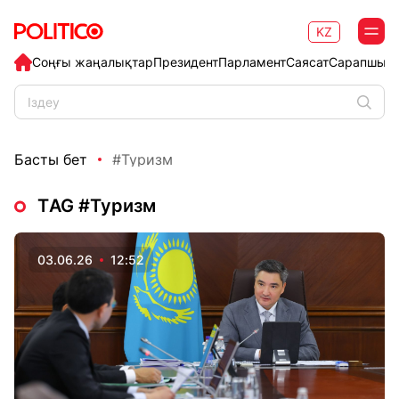
KZ
Соңғы жаңалықтар
Президент
Парламент
Саясат
Сарапшыл
Басты бет
#Туризм
ТAG #Туризм
03.06.26
12:52