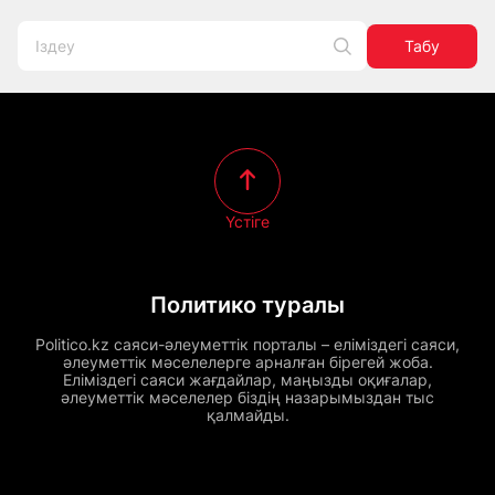
Табу
Үстіге
Политико туралы
Politico.kz саяси-әлеуметтік порталы – еліміздегі саяси,
әлеуметтік мәселелерге арналған бірегей жоба.
Еліміздегі саяси жағдайлар, маңызды оқиғалар,
әлеуметтік мәселелер біздің назарымыздан тыс
қалмайды.