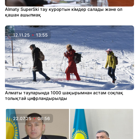
Almaty SuperSki тау курортын кімдер салады және ол
қашан ашылмақ
12.11.25
13:55
Алматы тауларында 1000 шақырымнан астам соқпақ
толықтай цифрландырылды
22.07.25
08:56