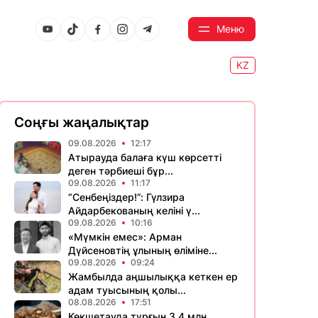
Меню
KZ
Соңғы жаңалықтар
09.08.2026
12:17
Атырауда балаға күш көрсетті
деген тәрбиеші бұр...
09.08.2026
11:17
“Сенбеңіздер!”: Гүлзира
Айдарбекованың келіні ү...
09.08.2026
10:16
«Мүмкін емес»: Арман
Дүйсеновтің ұлының өліміне...
09.08.2026
09:24
Жамбылда аңшылыққа кеткен ер
адам туысының қолы...
08.08.2026
17:51
Көкшетауда тұрғын 3,4 млн