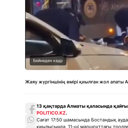
Бейнеден кадр
Жаяу жүргіншінің өмірі қиылған жол апаты
13 қаңтарда Алматы қаласында қайғы
POLITICO.KZ
.
Сағат 17:50 шамасында Бостандық ауда
қиылысында, 11-ші маршруттағы троллей