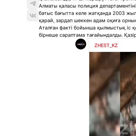
Алматы қаласы полиция департаментіні
батыс бағытта келе жатқанда 2003 жылы
қарай, зардап шеккен адам оқиға орнын
Аталған факті бойынша қылмыстық іс қ
бірнеше сараптама тағайындалды. Қазір