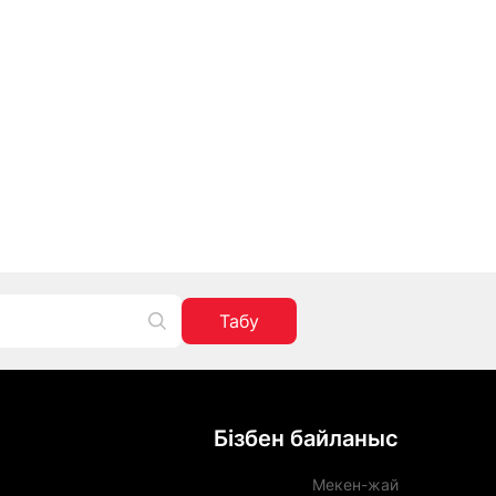
Табу
Бізбен байланыс
Мекен-жай