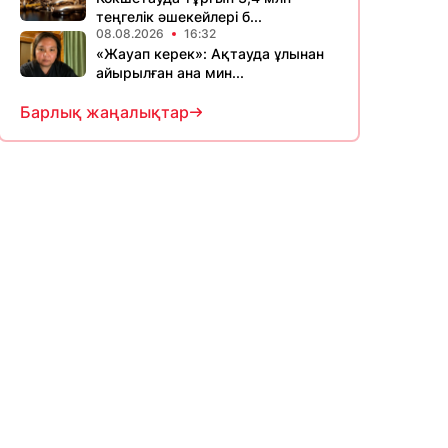
теңгелік әшекейлері б...
08.08.2026
16:32
«Жауап керек»: Ақтауда ұлынан
айырылған ана мин...
Барлық жаңалықтар