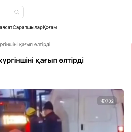
аясат
Сарапшылар
Қоғам
іншіні қағып өлтірді
ргіншіні қағып өлтірді
702