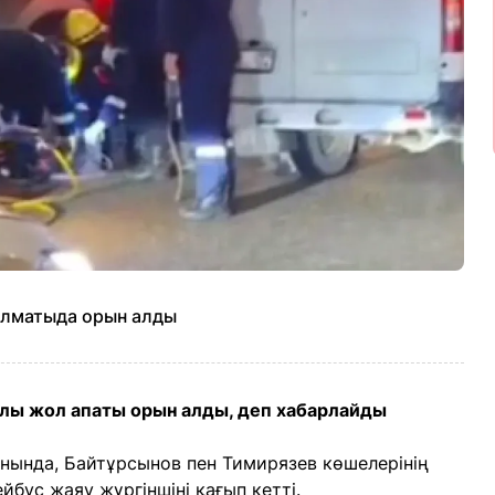
 Алматыда орын алды
лы жол апаты орын алды, деп хабарлайды
нында, Байтұрсынов пен Тимирязев көшелерінің
бус жаяу жүргіншіні қағып кетті.