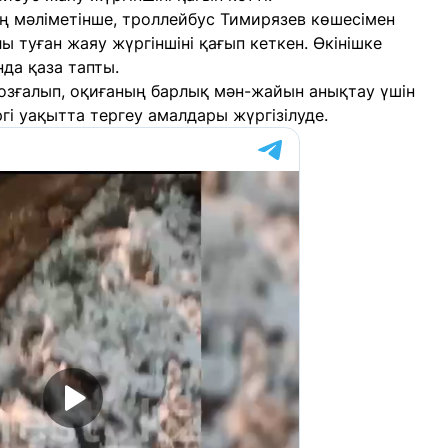
ң мәліметінше, троллейбус Тимирязев көшесімен
 туған жаяу жүргіншіні қағып кеткен. Өкінішке
да қаза тапты.
озғалып, оқиғаның барлық мән-жайын анықтау үшін
гі уақытта тергеу амалдары жүргізілуде.