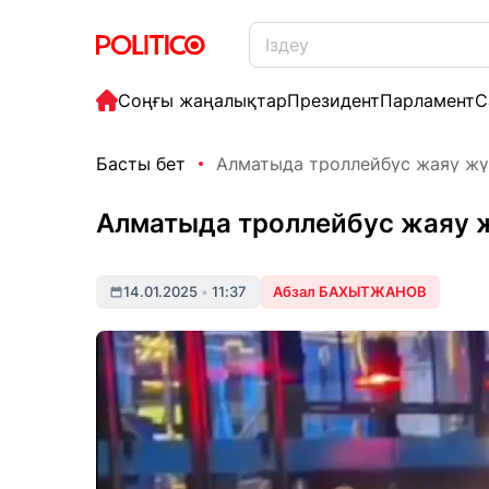
Соңғы жаңалықтар
Президент
Парламент
С
Басты бет
Алматыда троллейбус жаяу жүрг
Алматыда троллейбус жаяу жү
14.01.2025
•
11:37
Абзал БАХЫТЖАНОВ