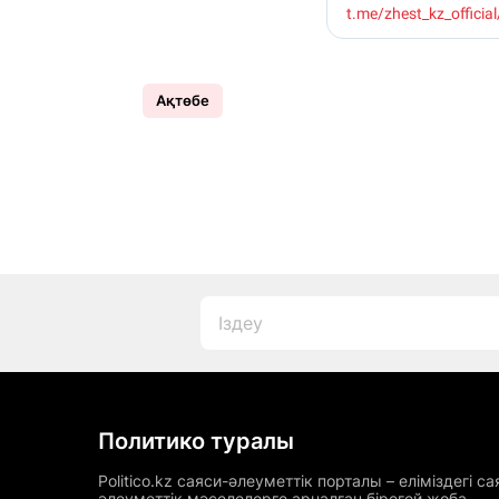
Ақтөбе
Политико туралы
Politico.kz саяси-әлеуметтік порталы – еліміздегі са
әлеуметтік мәселелерге арналған бірегей жоба.