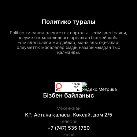
Политико туралы
Politico.kz саяси-әлеуметтік порталы – еліміздегі саяси,
әлеуметтік мәселелерге арналған бірегей жоба.
Еліміздегі саяси жағдайлар, маңызды оқиғалар,
әлеуметтік мәселелер біздің назарымыздан тыс
қалмайды.
Бізбен байланыс
Мекен-жай
ҚР, Астана қаласы, Көксай, дом 2/5
Телефон
+7 (747) 535 1750
Email