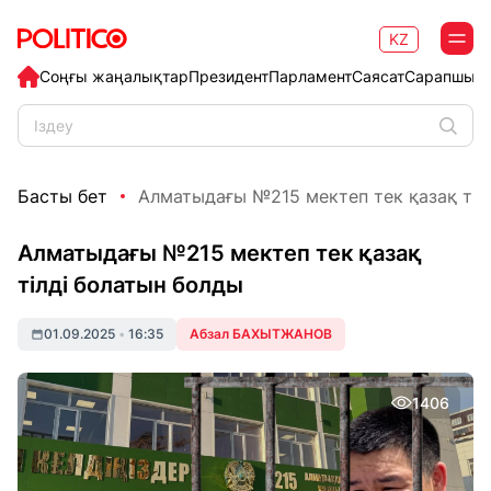
KZ
Соңғы жаңалықтар
Президент
Парламент
Саясат
Сарапшыл
Басты бет
Алматыдағы №215 мектеп тек қазақ тілді
Алматыдағы №215 мектеп тек қазақ
тілді болатын болды
01.09.2025
•
16:35
Абзал БАХЫТЖАНОВ
1406