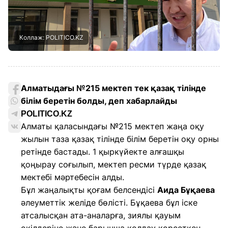
Коллаж: POLITICO.KZ
Алматыдағы №215 мектеп тек қазақ тілінде
білім беретін болды, деп хабарлайды
POLITICO.KZ
Алматы қаласындағы №215 мектеп жаңа оқу
жылын таза қазақ тілінде білім беретін оқу орны
ретінде бастады. 1 қыркүйекте алғашқы
қоңырау соғылып, мектеп ресми түрде қазақ
мектебі мәртебесін алды.
Бұл жаңалықты қоғам белсендісі
Аида Бұқаева
әлеуметтік желіде бөлісті. Бұқаева бұл іске
атсалысқан ата-аналарға, зиялы қауым