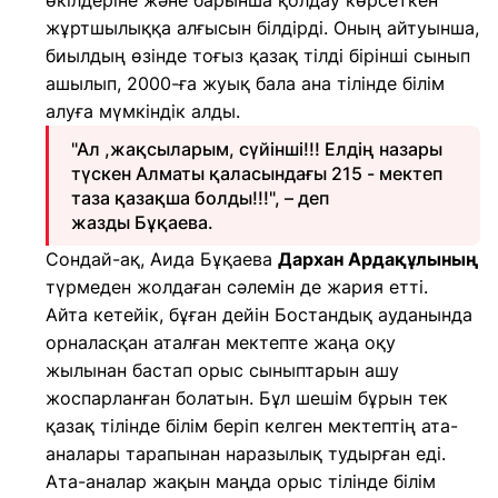
өкілдеріне және барынша қолдау көрсеткен
жұртшылыққа алғысын білдірді. Оның айтуынша,
биылдың өзінде тоғыз қазақ тілді бірінші сынып
ашылып, 2000-ға жуық бала ана тілінде білім
алуға мүмкіндік алды.
"Ал ,жақсыларым, сүйінші!!! Елдің назары
түскен Алматы қаласындағы 215 - мектеп
таза қазақша болды!!!", – деп
жазды Бұқаева.
Сондай-ақ, Аида Бұқаева
Дархан Ардақұлының
түрмеден жолдаған сәлемін де жария етті.
Айта кетейік, бұған дейін Бостандық ауданында
орналасқан аталған мектепте жаңа оқу
жылынан бастап орыс сыныптарын ашу
жоспарланған болатын. Бұл шешім бұрын тек
қазақ тілінде білім беріп келген мектептің ата-
аналары тарапынан наразылық тудырған еді.
Ата-аналар жақын маңда орыс тілінде білім