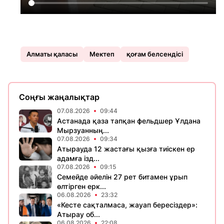
Алматы қаласы
Мектеп
қоғам белсендісі
Соңғы жаңалықтар
07.08.2026
09:44
Астанада қаза тапқан фельдшер Ұлдана
Мырзуанның...
07.08.2026
09:34
Атырауда 12 жастағы қызға тиіскен ер
адамға ізд...
07.08.2026
09:15
Семейде әйелін 27 рет битамен ұрып
өлтірген ерк...
06.08.2026
23:32
«Кесте сақталмаса, жауап бересіздер»:
Атырау об...
06.08.2026
22:08