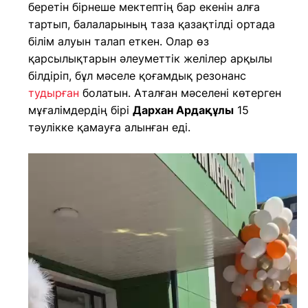
беретін бірнеше мектептің бар екенін алға
тартып, балаларының таза қазақтілді ортада
білім алуын талап еткен. Олар өз
қарсылықтарын әлеуметтік желілер арқылы
білдіріп, бұл мәселе қоғамдық резонанс
тудырған
болатын. Аталған мәселені көтерген
мұғалімдердің бірі
Дархан Ардақұлы
15
тәулікке қамауға алынған еді.