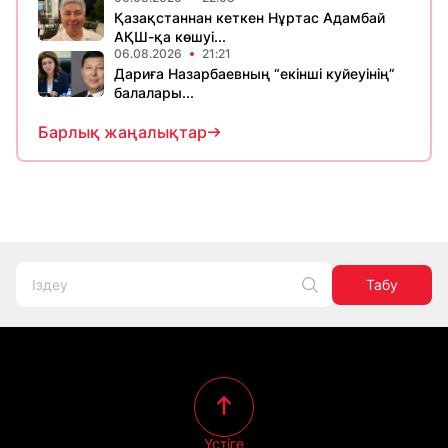
Қазақстаннан кеткен Нұртас Адамбай
АҚШ-қа көшуі...
06.08.2026
21:21
Дариға Назарбаевның “екінші куйеуінің”
балалары...
Барлық жаңалықтар
Табу
Үстіге