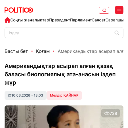
KZ
Соңғы жаңалықтар
Президент
Парламент
Саясат
Сарапшыл
Басты бет
Қоғам
Американдықтар асырап алған 
Американдықтар асырап алған қазақ
баласы биологиялық ата-анасын іздеп
жүр
10.03.2026
•
13:03
Мөлдір ҚАЙНАР
738