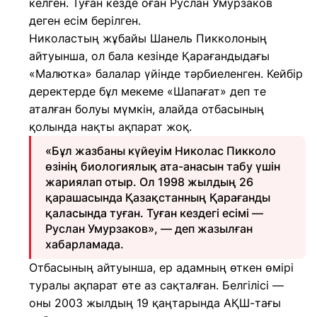
келген. Туған кезде оған Руслан Умурзаков
деген есім берілген.
Николастың жұбайы Шанель Пикколоның
айтуынша, ол бала кезінде Қарағандыдағы
«Малютка» балалар үйінде тәрбиеленген. Кейбір
деректерде бұл мекеме «Шапағат» деп те
аталған болуы мүмкін, алайда отбасының
қолында нақты ақпарат жоқ.
«Бұл жазбаны күйеуім Николас Пикколо
өзінің биологиялық ата-анасын табу үшін
жариялап отыр. Ол 1998 жылдың 26
қарашасында Қазақстанның Қарағанды
қаласында туған. Туған кездегі есімі —
Руслан Умурзаков», — деп жазылған
хабарламада.
Отбасының айтуынша, ер адамның өткен өмірі
туралы ақпарат өте аз сақталған. Белгілісі —
оны 2003 жылдың 19 қаңтарында АҚШ-тағы