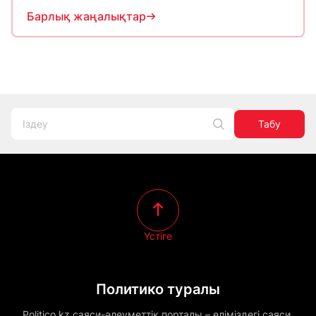
Барлық жаңалықтар
Табу
Үстіге
Политико туралы
Politico.kz саяси-әлеуметтік порталы – еліміздегі саяси,