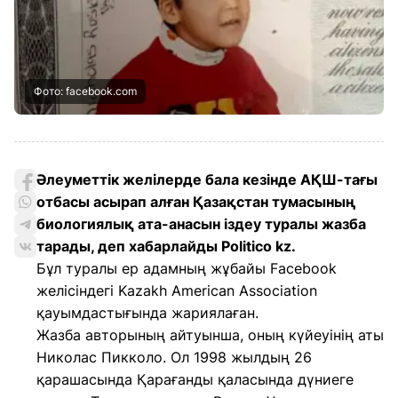
Фото: facebook.com
Әлеуметтік желілерде бала кезінде АҚШ-тағы
отбасы асырап алған Қазақстан тумасының
биологиялық ата-анасын іздеу туралы жазба
тарады, деп хабарлайды Politico kz.
Бұл туралы ер адамның жұбайы Facebook
желісіндегі Kazakh American Association
қауымдастығында жариялаған.
Жазба авторының айтуынша, оның күйеуінің аты
Николас Пикколо. Ол 1998 жылдың 26
қарашасында Қарағанды қаласында дүниеге