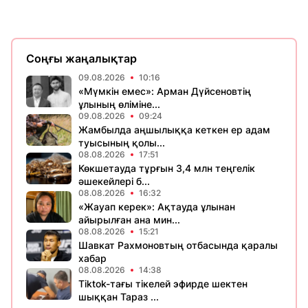
Соңғы жаңалықтар
09.08.2026
10:16
«Мүмкін емес»: Арман Дүйсеновтің
ұлының өліміне...
09.08.2026
09:24
Жамбылда аңшылыққа кеткен ер адам
туысының қолы...
08.08.2026
17:51
Көкшетауда тұрғын 3,4 млн теңгелік
әшекейлері б...
08.08.2026
16:32
«Жауап керек»: Ақтауда ұлынан
айырылған ана мин...
08.08.2026
15:21
Шавкат Рахмоновтың отбасында қаралы
хабар
08.08.2026
14:38
Tiktok-тағы тікелей эфирде шектен
шыққан Тараз ...