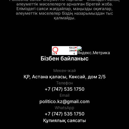
әлеуметтік мәселелерге арналған бірегей жоба.
Еліміздегі саяси жағдайлар, маңызды оқиғалар,
әлеуметтік мәселелер біздің назарымыздан тыс
қалмайды.
Бізбен байланыс
Мекен-жай
ҚР, Астана қаласы, Көксай, дом 2/5
Телефон
+7 (747) 535 1750
Email
politico.kz@gmail.com
WhatsApp
+7 (747) 535 1750
Құпиялық саясаты