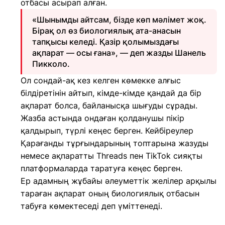
отбасы асырап алған.
«Шынымды айтсам, бізде көп мәлімет жоқ.
Бірақ ол өз биологиялық ата-анасын
тапқысы келеді. Қазір қолымыздағы
ақпарат — осы ғана», — деп жазды Шанель
Пикколо.
Ол сондай-ақ кез келген көмекке алғыс
білдіретінін айтып, кімде-кімде қандай да бір
ақпарат болса, байланысқа шығуды сұрады.
Жазба астында ондаған қолданушы пікір
қалдырып, түрлі кеңес берген. Кейбіреулер
Қарағанды тұрғындарының топтарына жазуды
немесе ақпаратты Threads пен TikTok сияқты
платформаларда таратуға кеңес берген.
Ер адамның жұбайы әлеуметтік желілер арқылы
тараған ақпарат оның биологиялық отбасын
табуға көмектеседі деп үміттенеді.