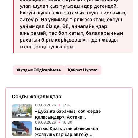
улап-шулап қыз туғыздыңдар дегендей.
Екеуін шулап ажыратамыз, шулап қосамыз,
әйтеуір. Өз үйімізде тірлік жоқтай, екеуін
уайымдап біз де. Әй, айналайындар,
ажырамай, тас боп қатып, балаларыңның
рахатын бірге көріңдерші», - деп жазды
желі қолданушылары.
Жұлдыз Әбдікәрімова
Қайрат Нұртас
Соңғы жаңалықтар
09.08.2026
17:28
«Дубайға барамыз, сол жерде
қаласыңдар»: Астана...
09.08.2026
16:30
Батыс Қазақстан облысында
жолаушылар бар автобу...