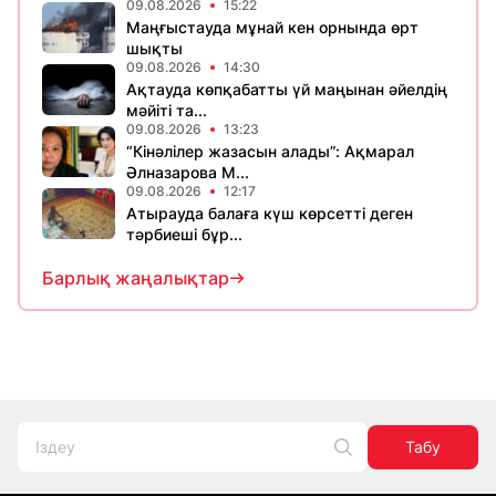
09.08.2026
15:22
Маңғыстауда мұнай кен орнында өрт
шықты
09.08.2026
14:30
Ақтауда көпқабатты үй маңынан әйелдің
мәйіті та...
09.08.2026
13:23
“Кінәлілер жазасын алады”: Ақмарал
Әлназарова М...
09.08.2026
12:17
Атырауда балаға күш көрсетті деген
тәрбиеші бұр...
Барлық жаңалықтар
Табу