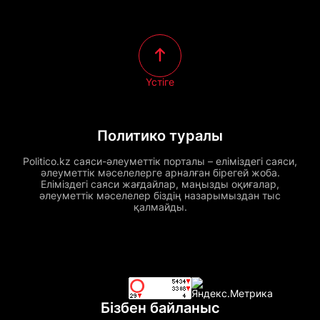
Үстіге
Политико туралы
Politico.kz саяси-әлеуметтік порталы – еліміздегі саяси,
әлеуметтік мәселелерге арналған бірегей жоба.
Еліміздегі саяси жағдайлар, маңызды оқиғалар,
әлеуметтік мәселелер біздің назарымыздан тыс
қалмайды.
Бізбен байланыс