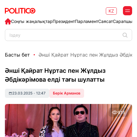
KZ
Соңғы жаңалықтар
Президент
Парламент
Саясат
Сарапшыл
Басты бет
Әнші Қайрат Нұртас пен Жұлдыз Әбдікәрі
Әнші Қайрат Нұртас пен Жұлдыз
Әбдікәрімова елді тағы шулатты
23.03.2025
•
12:47
Берік Арманов
915