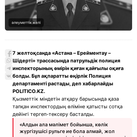
әлеуметтік желі
7 желтоқсанда «Астана – Ерейментау –
Шідерті» трассасында патрульдік полиция
инспекторының өмірін қиған қайғылы оқиға
болды. Бұл ақпаратты өңірлік Полиция
департаменті растады, деп хабарлайды
POLITICO.KZ.
Қызметтік міндетін атқару барысында қаза
тапқан инспектордың өліміне қатысты сотқа
дейінгі тергеп-тексеру басталды.
«Алдын ала мәлімет бойынша, көлік
жүргізушісі рульге ие бола алмай, жол