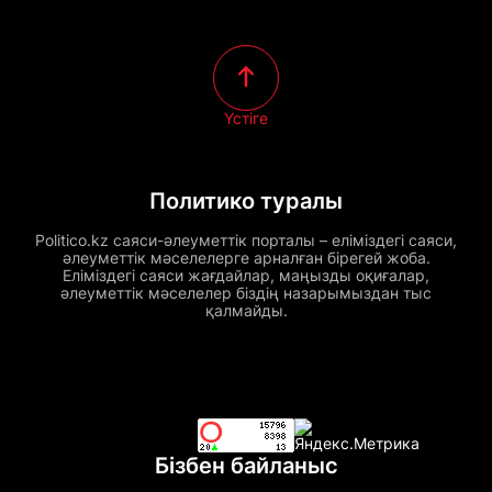
Үстіге
Политико туралы
Politico.kz саяси-әлеуметтік порталы – еліміздегі саяси,
әлеуметтік мәселелерге арналған бірегей жоба.
Еліміздегі саяси жағдайлар, маңызды оқиғалар,
әлеуметтік мәселелер біздің назарымыздан тыс
қалмайды.
Бізбен байланыс