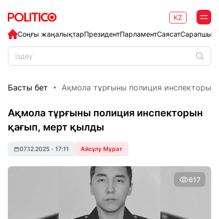
KZ
Соңғы жаңалықтар
Президент
Парламент
Саясат
Сарапшыл
Басты бет
Ақмола тұрғыны полиция инспекторын қа
Ақмола тұрғыны полиция инспекторын
қағып, мерт қылды
07.12.2025
•
17:11
Айсұлу Мұрат
617