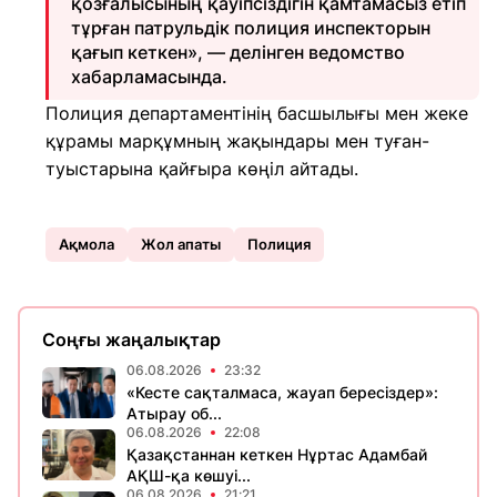
қозғалысының қауіпсіздігін қамтамасыз етіп
тұрған патрульдік полиция инспекторын
қағып кеткен», — делінген ведомство
хабарламасында.
Полиция департаментінің басшылығы мен жеке
құрамы марқұмның жақындары мен туған-
туыстарына қайғыра көңіл айтады.
Ақмола
Жол апаты
Полиция
Соңғы жаңалықтар
06.08.2026
23:32
«Кесте сақталмаса, жауап бересіздер»:
Атырау об...
06.08.2026
22:08
Қазақстаннан кеткен Нұртас Адамбай
АҚШ-қа көшуі...
06.08.2026
21:21