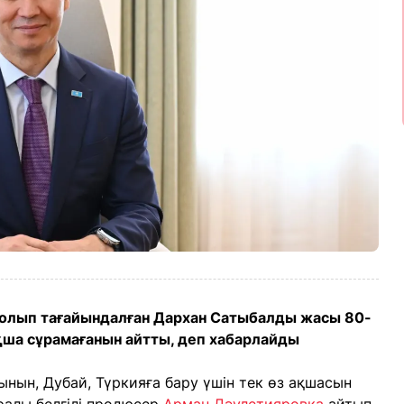
 болып тағайындалған Дархан Сатыбалды жасы 80-
қша сұрамағанын айтты, деп хабарлайды
ынын, Дубай, Түркияға бару үшін тек өз ақшасын