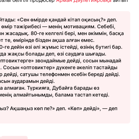
алы белгілі продюсер
Арман Дәулетияровқа
айтып
тады: «Сен өмірде қандай кітап оқисың?» деп.
өмір тәжірибесі — менің мотивациям. Себебі,
 жасадық. 80-ге келгелі бері, мен әкіммін, басқа
т те, өмірінде бізден ақша алған емес.
е дейін өзі әлі жұмыс істейді, өзінің бутигі бар.
да жақсы болады деп, өзі саудаға шығады.
Оптовиктерге» звондаймые дейді, сосын мынадай
. Сосын «оптовиктер» дүкенге әкеліп тастайды
 дейді, сатушы телефонмен есебін береді дейді.
асын аударамын дейді.
қша алмаған. Түркияға, Дубайға барады өз
менің алмайтынымды, балама тастап кетеді.
з? Ақшаңыз көп пе?» деп. «Көп» дейді», — деп