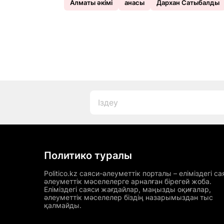
Алматы әкімі
анасы
Дархан Сатыбалды
Политико туралы
Politico.kz саяси-әлеуметтік порталы – еліміздегі са
әлеуметтік мәселелерге арналған бірегей жоба.
Еліміздегі саяси жағдайлар, маңызды оқиғалар,
әлеуметтік мәселелер біздің назарымыздан тыс
қалмайды.