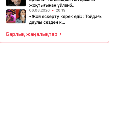
жоқтығынан үйленб...
06.08.2026
20:19
«Жәй ескерту керек еді»: Тойдағы
даулы сөзден к...
Барлық жаңалықтар