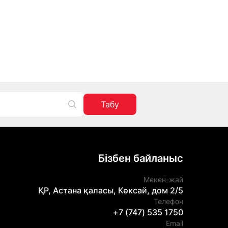
Табу
Бізбен байланыс
Мекен-жай
ҚР, Астана қаласы, Көксай, дом 2/5
Телефон
+7 (747) 535 1750
Email