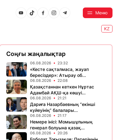
Меню
KZ
Соңғы жаңалықтар
06.08.2026
23:32
«Кесте сақталмаса, жауап
бересіздер»: Атырау об...
06.08.2026
22:08
Қазақстаннан кеткен Нұртас
Адамбай АҚШ-қа көшуі...
06.08.2026
21:21
Дариға Назарбаевның “екінші
куйеуінің” балалары...
06.08.2026
21:17
Немере інісі: Момышұлының
генерал болуына қазақ...
06.08.2026
20:26
Ерболат Тоғызақов: Пәтерімнің