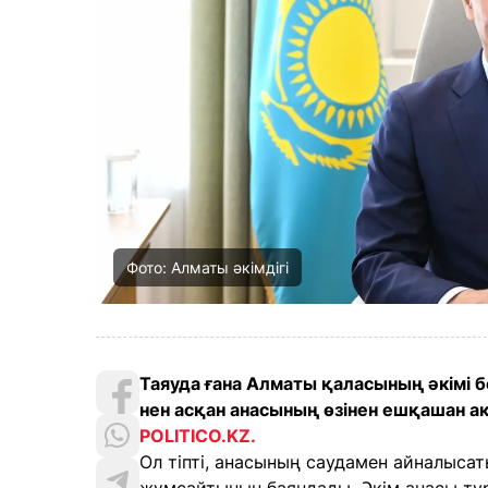
Фото: Алматы әкімдігі
Таяуда ғана Алматы қаласының әкімі
нен асқан анасының өзінен ешқашан а
POLITICO.KZ.
Ол тіпті, анасының саудамен айналысат