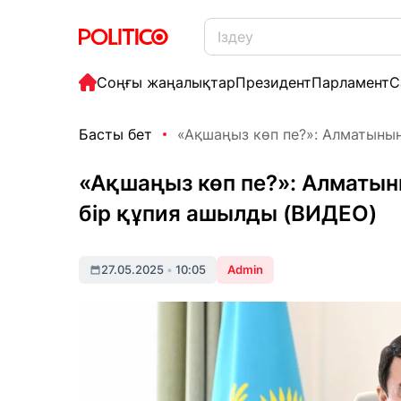
Соңғы жаңалықтар
Президент
Парламент
С
Басты бет
«Ақшаңыз көп пе?»: Алматының 
«Ақшаңыз көп пе?»: Алматын
бір құпия ашылды (ВИДЕО)
27.05.2025
•
10:05
Admin