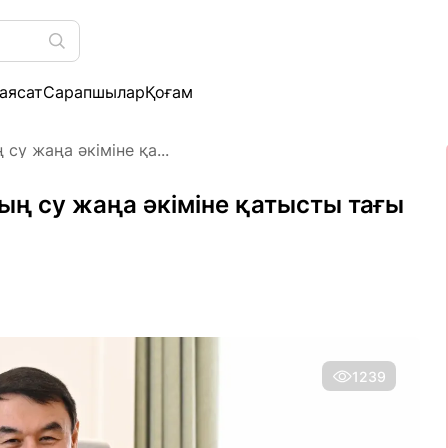
аясат
Сарапшылар
Қоғам
су жаңа әкіміне қа...
ың су жаңа әкіміне қатысты тағы
1239