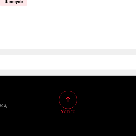
Шенеунік
яси,
Үстіге