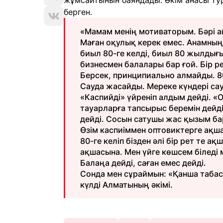
жұмсайтынын баяндады. Әкім анасы тур
берген.
«Мамам менің мотиваторым. Бәрі ай
Маған оқулық керек емес. Анамның 
биыл 80-ге келді, биыл 80 жылдығын
бизнесмен балалары бар ғой. Бір ре
Берсек, принципиально алмайды. 80-г
Сауда жасайды. Мереке күндері сау
«Каспийді» үйреніп алдым дейді. «
тауарларға тапсырыс беремін дейді
дейді. Сосын сатушы жас қызым бар
Өзім каспиіммен оптовиктерге ақш
80-ге келіп бізден әлі бір рет те а
ақшасына. Мен үйге көшсем біледі 
Балаңа дейді, саған емес дейді.
Сонда мен сұраймын: «Қанша табасы
күлді Алматының әкімі.