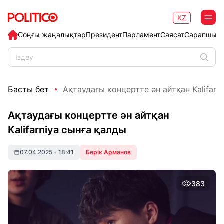
KZ
Соңғы жаңалықтар
Президент
Парламент
Саясат
Сарапшыл
Басты бет
Ақтаудағы концертте ән айтқан Kalifarniy
Ақтаудағы концертте ән айтқан
Kalifarniya сынға қалды
07.04.2025
•
18:41
Берік Арманов
383