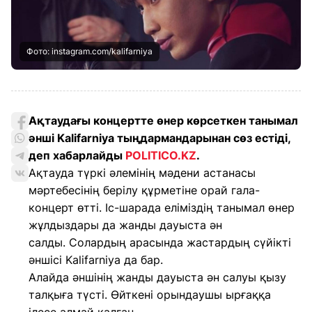
Фото: instagram.com/kalifarniya
Ақтаудағы концертте өнер көрсеткен танымал
әнші Kalifarniya тыңдармандарынан сөз естіді,
деп хабарлайды
POLITICO.KZ
.
Ақтауда түркі әлемінің мәдени астанасы
мәртебесінің берілу құрметіне орай гала-
концерт өтті. Іс-шарада еліміздің танымал өнер
жұлдыздары да жанды дауыста ән
салды. Солардың арасында жастардың сүйікті
әншісі Kalifarniya да бар.
Алайда әншінің жанды дауыста ән салуы қызу
талқыға түсті. Өйткені орындаушы ырғаққа