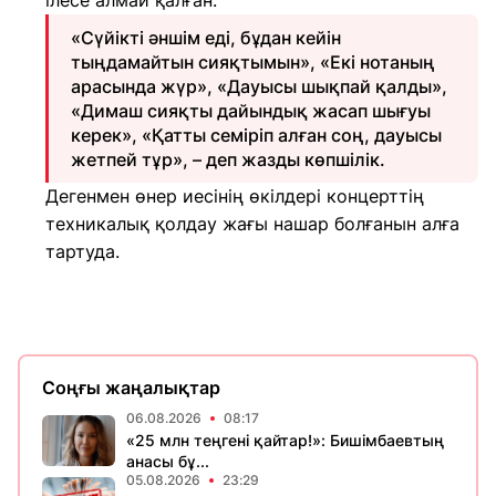
ілесе алмай қалған.
«Сүйікті әншім еді, бұдан кейін
тыңдамайтын сияқтымын», «Екі нотаның
арасында жүр», «Дауысы шықпай қалды»,
«Димаш сияқты дайындық жасап шығуы
керек», «Қатты семіріп алған соң, дауысы
жетпей тұр», – деп жазды көпшілік.
Дегенмен өнер иесінің өкілдері концерттің
техникалық қолдау жағы нашар болғанын алға
тартуда.
Соңғы жаңалықтар
06.08.2026
08:17
«25 млн теңгені қайтар!»: Бишімбаевтың
анасы бұ...
05.08.2026
23:29