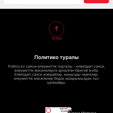
Үстіге
Политико туралы
Politico.kz саяси-әлеуметтік порталы – еліміздегі саяси,
әлеуметтік мәселелерге арналған бірегей жоба.
Еліміздегі саяси жағдайлар, маңызды оқиғалар,
әлеуметтік мәселелер біздің назарымыздан тыс
қалмайды.