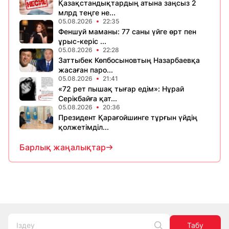
Қазақстандықтардың атына заңсыз 2
млрд теңге не...
05.08.2026
22:35
Феншуй маманы: 77 саны үйге өрт пен
ұрыс-керіс ...
05.08.2026
22:28
Заттыбек Көпбосыновтың Назарбаевқа
жасаған паро...
05.08.2026
21:41
«72 рет пышақ тығар едім»: Нұрай
Серікбайға қат...
05.08.2026
20:36
Президент Қарағойшинге тұрғын үйдің
қолжетімділ...
Барлық жаңалықтар
Табу