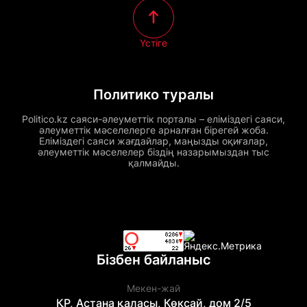
Үстіге
Политико туралы
Politico.kz саяси-әлеуметтік порталы – еліміздегі саяси,
әлеуметтік мәселелерге арналған бірегей жоба.
Еліміздегі саяси жағдайлар, маңызды оқиғалар,
әлеуметтік мәселелер біздің назарымыздан тыс
қалмайды.
Бізбен байланыс
Мекен-жай
ҚР, Астана қаласы, Көксай, дом 2/5