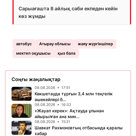
Сарыағашта 8 айлық сәби екпеден кейін
көз жұмды
автобус
Атырау облысы
жаяу жүргіншілер
мектеп оқушысы
қыз бала
Соңғы жаңалықтар
08.08.2026
17:51
Көкшетауда тұрғын 3,4 млн теңгелік
әшекейлері б...
08.08.2026
16:32
«Жауап керек»: Ақтауда ұлынан
айырылған ана мин...
08.08.2026
15:21
Шавкат Рахмоновтың отбасында қаралы
хабар