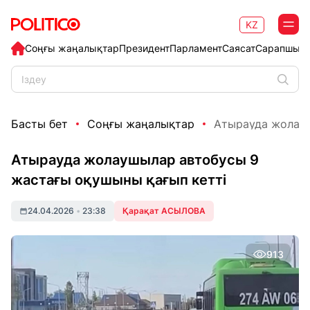
KZ
Соңғы жаңалықтар
Президент
Парламент
Саясат
Сарапшыл
Басты бет
Соңғы жаңалықтар
Атырауда жолауш
Атырауда жолаушылар автобусы 9
жастағы оқушыны қағып кетті
24.04.2026
•
23:38
Қарақат АСЫЛОВА
913