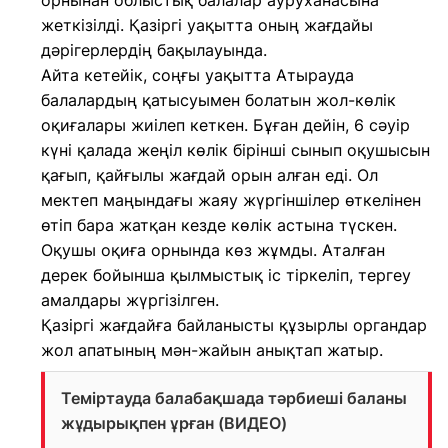
орнынан облыстық балалар ауруханасына
жеткізілді. Қазіргі уақытта оның жағдайы
дәрігерлердің бақылауында.
Айта кетейік, соңғы уақытта Атырауда
балалардың қатысуымен болатын жол-көлік
оқиғалары жиілеп кеткен. Бұған дейін, 6 сәуір
күні қалада жеңіл көлік бірінші сынып оқушысын
қағып, қайғылы жағдай орын алған еді. Ол
мектеп маңындағы жаяу жүргіншілер өткелінен
өтіп бара жатқан кезде көлік астына түскен.
Оқушы оқиға орнында көз жұмды. Аталған
дерек бойынша қылмыстық іс тіркеліп, тергеу
амалдары жүргізілген.
Қазіргі жағдайға байланысты құзырлы органдар
жол апатының мән-жайын анықтап жатыр.
Теміртауда балабақшада тәрбиеші баланы
жұдырықпен ұрған (ВИДЕО)