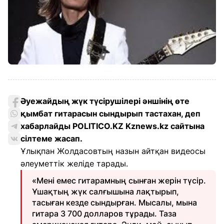
Әуежайдың жүк түсірушілері әншінің өте
қымбат гитарасын сындырып тастахан, деп
хабарлайды POLITICO.KZ Kznews.kz сайтына
сілтеме жасап.
Ұлықпан Жолдасовтың назын айтқан видеосы
әлеуметтік желіде тарады.
«Мені емес гитарамның сынған жерін түсір.
Ұшақтың жүк салғышына лақтырып,
тасыған кезде сындырған. Мысалы, мына
гитара 3 700 долларов тұрады. Таза