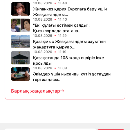
10.08.2026
11:48
Жиһанкез қария Еуропаға бару үшін
Жезқазғандағы...
10.08.2026
11:40
"Екі құлағы естімей қалды":
Қызылордада ата-ана...
10.08.2026
11:29
Қазақмыс Жезқазғандағы зауытын
жаңартуға қыруар...
10.08.2026
11:19
Қазақстанда 108 жаңа өндіріс іске
қосылды
10.08.2026
11:09
Әкімдер үшін нысанды күтіп ұстаудан
гөрі жаңасы...
Барлық жаңалықтар