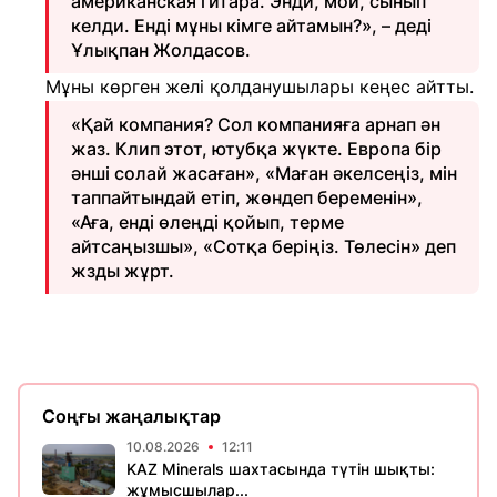
американская гитара. Энди, мой, сынып
келди. Енді мұны кімге айтамын?», – деді
Ұлықпан Жолдасов.
Мұны көрген желі қолданушылары кеңес айтты.
«Қай компания? Сол компанияға арнап ән
жаз. Клип этот, ютубқа жүкте. Европа бір
әнші солай жасаған», «Маған әкелсеңіз, мін
таппайтындай етіп, жөндеп беременін»,
«Аға, енді өлеңді қойып, терме
айтсаңызшы», «Сотқа беріңіз. Төлесін» деп
жзды жұрт.
Соңғы жаңалықтар
10.08.2026
12:11
KAZ Minerals шахтасында түтін шықты:
жұмысшылар...