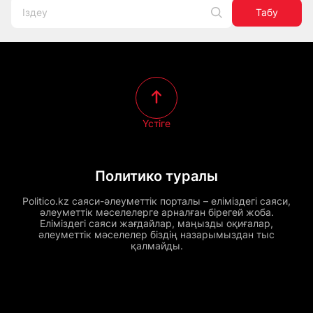
Табу
Үстіге
Политико туралы
Politico.kz саяси-әлеуметтік порталы – еліміздегі саяси,
әлеуметтік мәселелерге арналған бірегей жоба.
Еліміздегі саяси жағдайлар, маңызды оқиғалар,
әлеуметтік мәселелер біздің назарымыздан тыс
қалмайды.