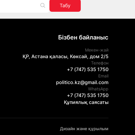
Табу
Бізбен байланыс
Мекен-жай
ҚР, Астана қаласы, Көксай, дом 2/5
Телефон
+7 (747) 535 1750
Email
politico.kz@gmail.com
WhatsApp
+7 (747) 535 1750
Құпиялық саясаты
Дизайн және құрылым