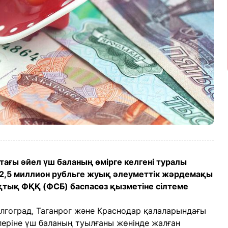
тағы әйел үш баланың өмірге келгені туралы
 2,5 миллион рубльге жуық әлеуметтік жәрдемақы
ақтық ФҚҚ (ФСБ) баспасөз қызметіне сілтеме
лгоград, Таганрог және Краснодар қалаларындағы
леріне үш баланың туылғаны жөнінде жалған