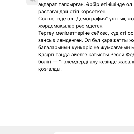
ақпарат тапсырған. Әрбір өтінішінде ол
растағандай етіп көрсеткен.
Сол негізде ол "Демография" ұлттық ж
жәрдемақылар рәсімдеген.
Тергеу мәліметтеріне сәйкес, күдікті
заңсыз иемденген. Ол бұл қаражатты же
балаларының күнкөрісіне жұмсағанын 
Қазіргі таңда әйелге қатысты Ресей Ф
бөлігі — "төлемдерді алу кезінде жаса
қозғалды.