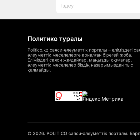
Политико туралы
Politico.kz саяси-әлеуметтік порталы – еліміздегі са
әлеуметтік мәселелерге арналған бірегей жоба.
Еліміздегі саяси жағдайлар, маңызды оқиғалар,
әлеуметтік мәселелер біздің назарымыздан тыс
қалмайды.
© 2026. POLITICO саяси-әлеуметтік порталы. Бар