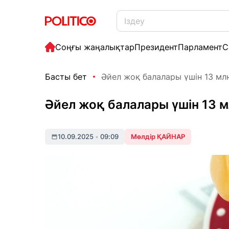
Соңғы жаңалықтар
Президент
Парламент
С
Басты бет
Әйел жоқ балалары үшін 13 млн
Әйел жоқ балалары үшін 13 
10.09.2025
•
09:09
Мөлдір ҚАЙНАР