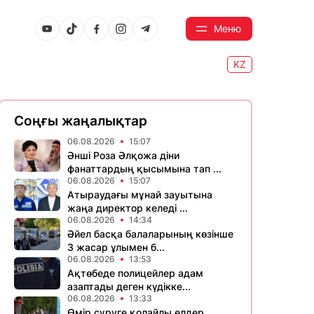
Меню
KZ
Соңғы жаңалықтар
06.08.2026
15:07
Әнші Роза Әлқожа діни
фанаттардың қысымына тап ...
06.08.2026
15:07
Атыраудағы мұнай зауытына
жаңа директор келеді ...
06.08.2026
14:34
Әйел басқа балаларының көзінше
3 жасар ұлымен б...
06.08.2026
13:53
Ақтөбеде полицейлер адам
азаптады деген күдікке...
06.08.2026
13:33
Өмір сүруге қолайлы елдер