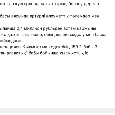
 жалған куәгерлерді қатыстырып, босану дерегін
обасы аясында әртүрлі әлеуметтік төлемдер мен
 осылайша 2,4 миллион рубльден астам қаржыны
ке қажеттіліктеріне, оның ішінде емделу мен басқа
мойындаған.
едерациясы Қылмыстық кодексінің 159.2-бабы 3-
лған алаяқтық" бабы бойынша қылмыстық іс