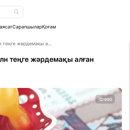
аясат
Сарапшылар
Қоғам
 теңге жәрдемақы а...
млн теңге жәрдемақы алған
990