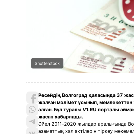
Shutterstock
Ресейдің Волгоград қаласында 37 жас
жалған мәлімет ұсынып, мемлекеттен
алған. Бұл туралы V1.RU порталы айм
жасап хабарлады.
Әйел 2011–2020 жылдар аралығында Во
азаматтық хал актілерін тіркеу мекеме