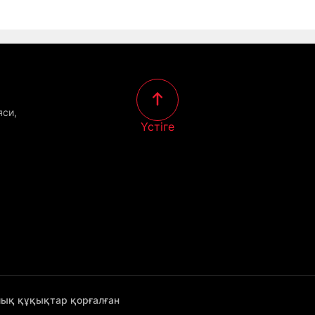
яси,
Үстіге
лық құқықтар қорғалған