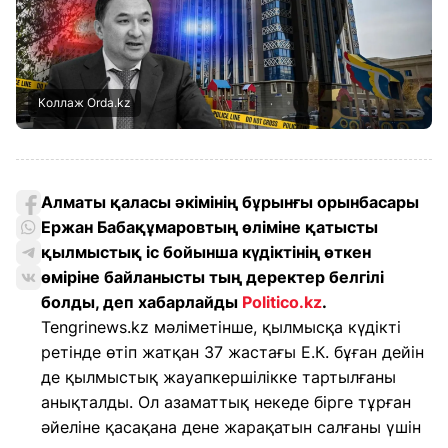
Коллаж Orda.kz
Алматы қаласы әкімінің бұрынғы орынбасары
Ержан Бабақұмаровтың өліміне қатысты
қылмыстық іс бойынша күдіктінің өткен
өміріне байланысты тың деректер белгілі
болды, деп хабарлайды
Politico.kz
.
Tengrinews.kz мәліметінше, қылмысқа күдікті
ретінде өтіп жатқан 37 жастағы Е.К. бұған дейін
де қылмыстық жауапкершілікке тартылғаны
анықталды. Ол азаматтық некеде бірге тұрған
әйеліне қасақана дене жарақатын салғаны үшін