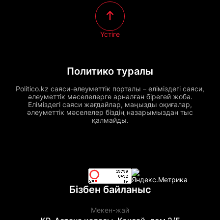
Үстіге
Политико туралы
Politico.kz саяси-әлеуметтік порталы – еліміздегі саяси,
әлеуметтік мәселелерге арналған бірегей жоба.
Еліміздегі саяси жағдайлар, маңызды оқиғалар,
әлеуметтік мәселелер біздің назарымыздан тыс
қалмайды.
Бізбен байланыс
Мекен-жай