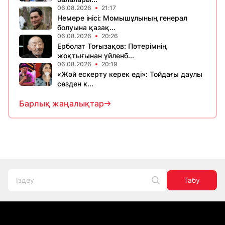
06.08.2026
21:17
Немере інісі: Момышұлының генерал
болуына қазақ...
06.08.2026
20:26
Ерболат Тоғызақов: Пәтерімнің
жоқтығынан үйленб...
06.08.2026
20:19
«Жәй ескерту керек еді»: Тойдағы даулы
сөзден к...
Барлық жаңалықтар
Табу