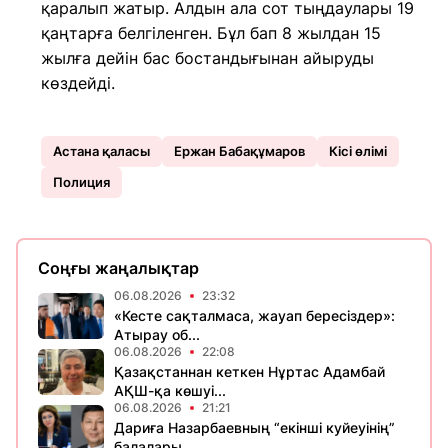
қаралып жатыр. Алдын ала сот тыңдаулары 19
қаңтарға белгіленген. Бұл бап 8 жылдан 15
жылға дейін бас бостандығынан айыруды
көздейді.
Астана қаласы
Ержан Бабақұмаров
Кісі өлімі
Полиция
Соңғы жаңалықтар
06.08.2026
23:32
«Кесте сақталмаса, жауап бересіздер»:
Атырау об...
06.08.2026
22:08
Қазақстаннан кеткен Нұртас Адамбай
АҚШ-қа көшуі...
06.08.2026
21:21
Дариға Назарбаевның “екінші куйеуінің”
балалары...