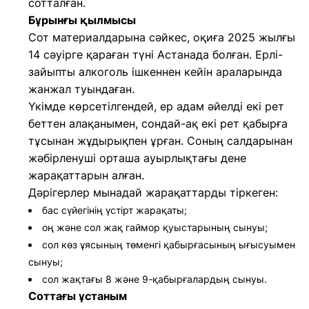
сотталған.
Бұрынғы қылмысы
Сот материалдарына сәйкес, оқиға 2025 жылғы
14 сәуірге қараған түні Астанада болған. Ерлі-
зайыпты алкоголь ішкеннен кейін араларында
жанжал туындаған.
Үкімде көрсетілгендей, ер адам әйелді екі рет
беттен алақанымен, сондай-ақ екі рет қабырға
тұсынан жұдырықпен ұрған. Соның салдарынан
жәбірленуші орташа ауырлықтағы дене
жарақаттарын алған.
Дәрігерлер мынадай жарақаттарды тіркеген:
бас сүйегінің үстірт жарақаты;
оң және сол жақ гаймор қуыстарының сынуы;
сол көз ұясының төменгі қабырғасының ығысуымен
сынуы;
сол жақтағы 8 және 9-қабырғалардың сынуы.
Соттағы ұстаным