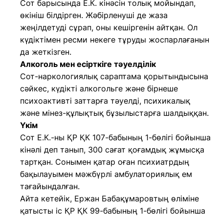
Сот барысында Е.К. кінәсін толық мойындап,
өкініш білдірген. Жәбірленуші де жаза
жеңілдетуді сұрап, оны кешіргенін айтқан. Ол
күдіктімен ресми некеге тұруды жоспарлағанын
да жеткізген.
Алкоголь мен есірткіге тәуелділік
Сот-наркологиялық сараптама қорытындысына
сәйкес, күдікті алкогольге және бірнеше
психоактивті заттарға тәуелді, психикалық
және мінез-құлықтық бұзылыстарға шалдыққан.
Үкім
Сот Е.К.-ны ҚР ҚК 107-бабының 1-бөлігі бойынша
кінәлі деп танып, 300 сағат қоғамдық жұмысқа
тартқан. Сонымен қатар оған психиатрдың
бақылауымен мәжбүрлі амбулаториялық ем
тағайындалған.
Айта кетейік, Ержан Бабақұмаровтың өліміне
қатысты іс ҚР ҚК 99-бабының 1-бөлігі бойынша