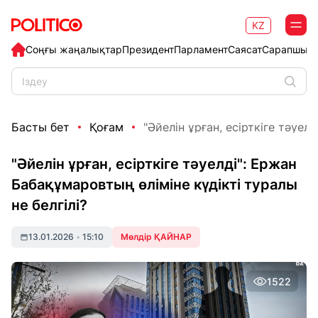
KZ
Соңғы жаңалықтар
Президент
Парламент
Саясат
Сарапшыл
Басты бет
Қоғам
"Әйелін ұрған, есірткіге тәуелд
"Әйелін ұрған, есірткіге тәуелді": Ержан
Бабақұмаровтың өліміне күдікті туралы
не белгілі?
13.01.2026
•
15:10
Мөлдір ҚАЙНАР
1522