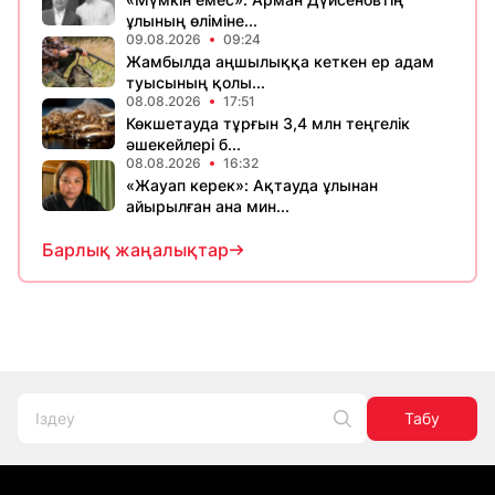
ұлының өліміне...
09.08.2026
09:24
Жамбылда аңшылыққа кеткен ер адам
туысының қолы...
08.08.2026
17:51
Көкшетауда тұрғын 3,4 млн теңгелік
әшекейлері б...
08.08.2026
16:32
«Жауап керек»: Ақтауда ұлынан
айырылған ана мин...
Барлық жаңалықтар
Табу