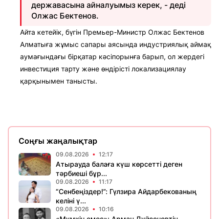
державасына айналуымыз керек, - деді
Олжас Бектенов.
Айта кетейік, бүгін Премьер-Министр Олжас Бектенов
Алматыға жұмыс сапары аясында индустриялық аймақ
аумағындағы бірқатар кәсіпорынға барып, ол жердегі
инвестиция тарту және өндірісті локализациялау
қарқынымен танысты.
Соңғы жаңалықтар
09.08.2026
12:17
Атырауда балаға күш көрсетті деген
тәрбиеші бұр...
09.08.2026
11:17
“Сенбеңіздер!”: Гүлзира Айдарбекованың
келіні ү...
09.08.2026
10:16
«Мүмкін емес»: Арман Дүйсеновтің