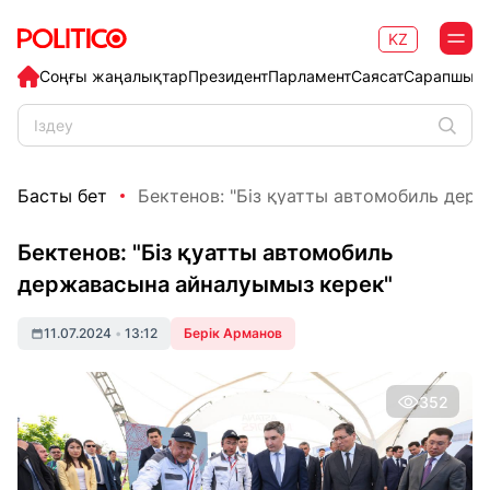
KZ
Соңғы жаңалықтар
Президент
Парламент
Саясат
Сарапшыл
Басты бет
Бектенов: "Біз қуатты автомобиль держ
Бектенов: "Біз қуатты автомобиль
державасына айналуымыз керек"
11.07.2024
•
13:12
Берік Арманов
352