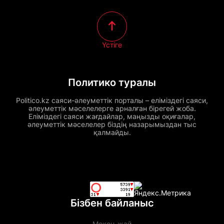
Үстіге
Политико туралы
Politico.kz саяси-әлеуметтік порталы – еліміздегі саяси,
әлеуметтік мәселелерге арналған бірегей жоба.
Еліміздегі саяси жағдайлар, маңызды оқиғалар,
әлеуметтік мәселелер біздің назарымыздан тыс
қалмайды.
Бізбен байланыс
Мекен-жай