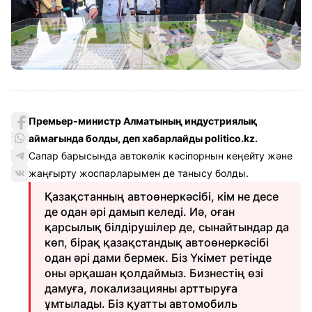
Премьер-министр Алматының индустриялық
аймағында болды, деп хабарлайды politico.kz.
Сапар барысында автокөлік кәсіпорнын кеңейту және
жаңғырту жоспарларымен де танысу болды.
Қазақстанның автоөнеркәсібі, кім не десе
де одан әрі дамып келеді. Иә, оған
қарсылық білдірушілер де, сынайтындар да
көп, бірақ қазақстандық автоөнеркәсібі
одан әрі дами бермек.
Біз
Ү
кімет
ретінде
оны
әрқашан
қолдаймыз
.
Бизнестің
өзі
дамуға
,
локализацияны
арттыруға
ұмтылады
.
Біз қуатты автомобиль