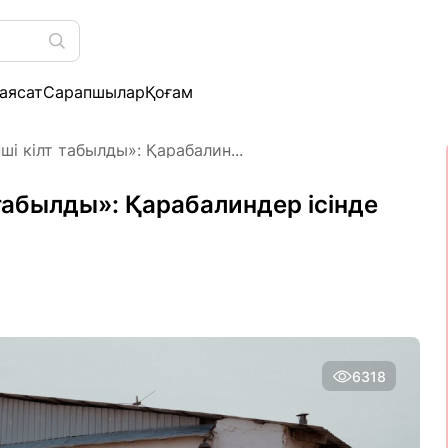
аясат
Сарапшылар
Қоғам
ші кілт табылды»: Қарабалин...
 табылды»: Қарабалиндер ісінде
6318