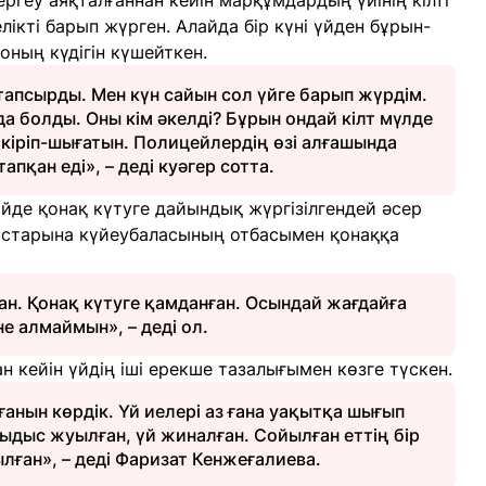
геу аяқталғаннан кейін марқұмдардың үйінің кілті
елікті барып жүрген. Алайда бір күні үйден бұрын-
оның күдігін күшейткен.
 тапсырды. Мен күн сайын сол үйге барып жүрдім.
айда болды. Оны кім әкелді? Бұрын ондай кілт мүлде
н кіріп-шығатын. Полицейлердің өзі алғашында
 тапқан еді», – деді куәгер сотта.
йде қонақ күтуге дайындық жүргізілгендей әсер
уыстарына күйеубаласының отбасымен қонаққа
ан. Қонақ күтуге қамданған. Осындай жағдайға
не алмаймын», – деді ол.
н кейін үйдің іші ерекше тазалығымен көзге түскен.
рғанын көрдік. Үй иелері аз ғана уақытқа шығып
ыдыс жуылған, үй жиналған. Сойылған еттің бір
лған», – деді Фаризат Кенжеғалиева.