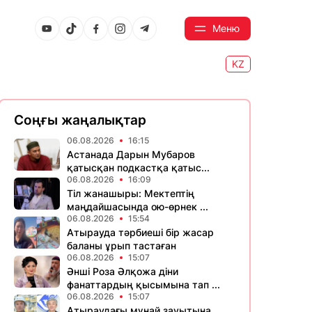
Меню
KZ
Соңғы жаңалықтар
06.08.2026
16:15
Астанада Дарын Мубаров
қатысқан подкастқа қатыс...
06.08.2026
16:09
Тіл жанашыры: Мектептің
маңдайшасында ою-өрнек ...
06.08.2026
15:54
Атырауда тәрбиеші бір жасар
баланы ұрып тастаған
06.08.2026
15:07
Әнші Роза Әлқожа діни
фанаттардың қысымына тап ...
06.08.2026
15:07
Атыраудағы мұнай зауытына