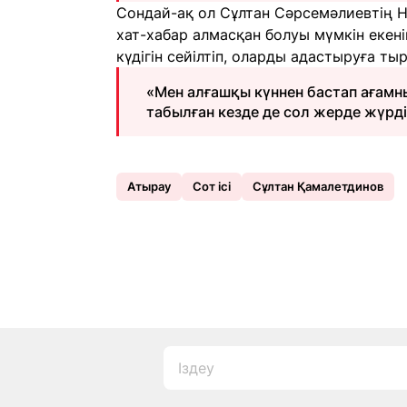
Сондай-ақ ол Сұлтан Сәрсемәлиевтің 
хат-хабар алмасқан болуы мүмкін екен
күдігін сейілтіп, оларды адастыруға ты
«Мен алғашқы күннен бастап ағамны
табылған кезде де сол жерде жүрдім
Атырау
Сот ісі
Сұлтан Қамалетдинов