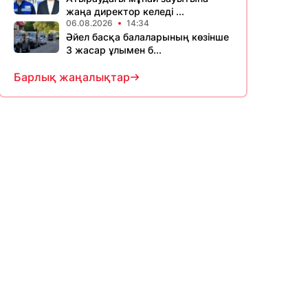
жаңа директор келеді ...
06.08.2026
14:34
Әйел басқа балаларының көзінше
3 жасар ұлымен б...
Барлық жаңалықтар