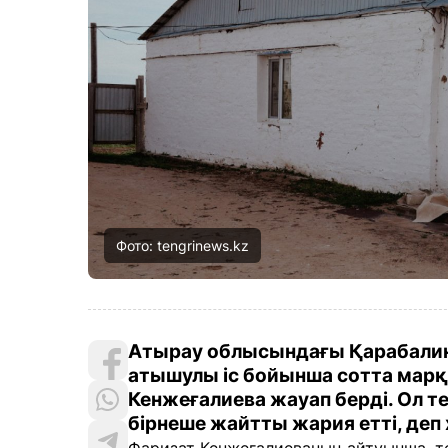
Фото: tengrinews.kz
Атырау облысындағы Қарабали
атышулы іс бойынша сотта марқ
Кенжеғалиева жауап берді. Ол те
бірнеше жайтты жария етті, де