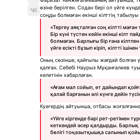
Фаризат Кенжеғалиеваның айтуынша, тер
өзіне берілген. Содан бері ол үйге күнд
соңды болмаған екінші кілттің табылуы 
«Тергеу аяқталған соң кілтті маған
Бір күні түстен кейін екінші кілт п
болмаған. Барлығы бір ғана кілтпе
үйге есікті бұзып кіріп, кілтті ішінен
Оның сөзінше, қайғылы жағдай болған ү
қалған. Себебі Наурыз Мұқанғалиев т
келетінін хабарлаған.
«Ағам мал сойып, ет дайындап қойғ
қалай барғанын әлі күнге дейін түсі
Куәгердің айтуынша, отбасы жоғалғанна
«Үйге кіргенде бәрі рет-ретімен тұ
кеткендей әсер қалдырды. Барлық 
бөлігі тоңазытқышқа салынып қойы