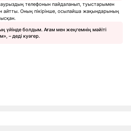
Наурыздың телефонын пайдаланып, туыстарымен
ін айтты. Оның пікірінше, осылайша жақындарының
рысқан.
ң үйінде болдым. Ағам мен жеңгемнің мәйіті
», – деді куәгер.