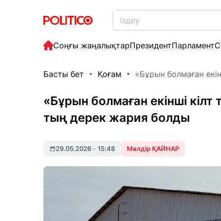
Соңғы жаңалықтар
Президент
Парламент
С
Басты бет
Қоғам
«Бұрын болмаған екін
«Бұрын болмаған екінші кілт
тың дерек жария болды
29.05.2026
•
15:48
Мөлдір ҚАЙНАР