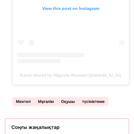
View this post on Instagram
A post shared by Абдулла Жолаев (@abdulla_kz_kz)
Мектеп
Мұғалім
Оқушы
түсініктеме
Соңғы жаңалықтар