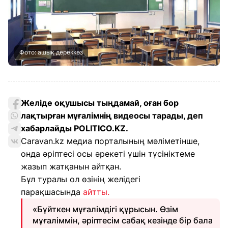
Фото: ашық дереккөз
Желіде оқушысы тыңдамай, оған бор
лақтырған мұғалімнің видеосы тарады, деп
хабарлайды POLITICO.KZ.
Caravan.kz медиа порталының мәліметінше,
онда әріптесі осы әрекеті үшін түсініктеме
жазып жатқанын айтқан.
Бұл туралы ол өзінің желідегі
парақшасында
айтты.
«Бүйткен мұғалімдігі құрысын. Өзім
мұғаліммін, әріптесім сабақ кезінде бір бала