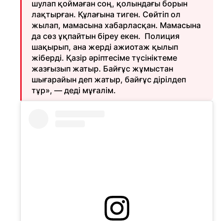
шулап қоймаған соң, қолындағы борын
лақтырған. Құлағына тиген. Сөйтіп ол
жылап, мамасына хабарласқан. Мамасына
да сөз ұқпайтын біреу екен. Полиция
шақырып, ана жерді ажиотаж қылып
жіберді. Қазір әріптесіме түсініктеме
жазғызып жатыр. Байғұс жұмыстан
шығарайын деп жатыр, байғұс дірілдеп
тұр», — деді мұғалім.