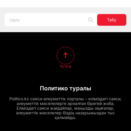
Табу
Үстіге
Политико туралы
Politico.kz саяси-әлеуметтік порталы – еліміздегі саяси,
әлеуметтік мәселелерге арналған бірегей жоба.
Еліміздегі саяси жағдайлар, маңызды оқиғалар,
әлеуметтік мәселелер біздің назарымыздан тыс
қалмайды.