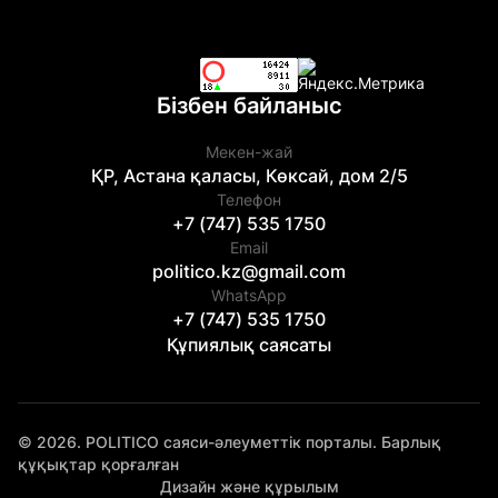
Бізбен байланыс
Мекен-жай
ҚР, Астана қаласы, Көксай, дом 2/5
Телефон
+7 (747) 535 1750
Email
politico.kz@gmail.com
WhatsApp
+7 (747) 535 1750
Құпиялық саясаты
© 2026. POLITICO саяси-әлеуметтік порталы. Барлық
құқықтар қорғалған
Дизайн және құрылым