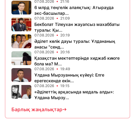
07.08.2026
21:16
6 млрд теңгелік алаяқтық: Атырауда
экс-басшылар...
07.08.2026
21:09
Бекболат Тілеухан жауапсыз махаббаты
туралы: Қы...
07.08.2026
20:19
Әділет көлік дауы туралы: Ұлдананың
анасы "сенд...
07.08.2026
20:16
Қазақстан мектептерінде хиджаб киюге
бола ма? М...
07.08.2026
19:49
Ұлдана Мырзуанның күйеуі: Елге
ерегескенде екін...
07.08.2026
19:15
«Әділеттің арқасында медаль алды»:
Ұлдана Мырзу...
Барлық жаңалықтар