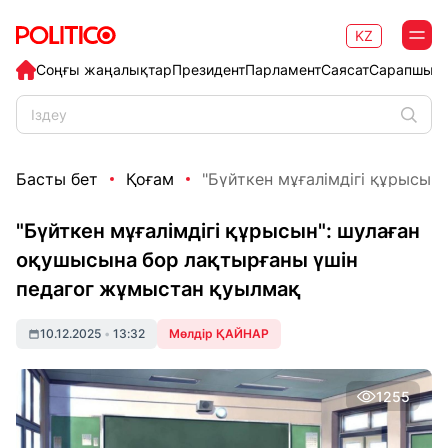
KZ
Соңғы жаңалықтар
Президент
Парламент
Саясат
Сарапшыл
Басты бет
Қоғам
"Бүйткен мұғалімдігі құрысын"
"Бүйткен мұғалімдігі құрысын": шулаған
оқушысына бор лақтырғаны үшін
педагог жұмыстан қуылмақ
10.12.2025
•
13:32
Мөлдір ҚАЙНАР
1255