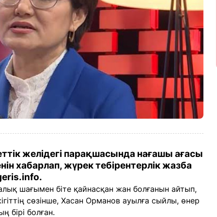
еттік желідегі парақшасында нағашы ағасы
ін хабарлап, жүрек тебірентерлік жазба
ris.info.
алық шағымен біте қайнасқан жан болғанын айтып,
гіттің сөзінше, Хасан Орманов ауылға сыйлы, өнер
ң бірі болған.