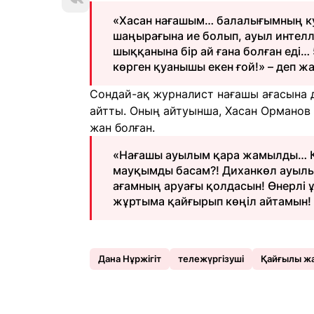
«Хасан нағашым… балалығымның куә
шаңырағына ие болып, ауыл интелл
шыққанына бір ай ғана болған еді… 
көрген қуанышы екен ғой!» – деп жа
Сондай-ақ журналист нағашы ағасына д
айтты. Оның айтуынша, Хасан Орманов 
жан болған.
«Нағашы ауылым қара жамылды… Кім
мауқымды басам?! Диханкөл ауылы
ағамның аруағы қолдасын! Өнерлі 
жұртыма қайғырып көңіл айтамын! 
Дана Нұржігіт
тележүргізуші
Қайғылы ж