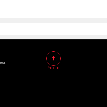
яси,
Үстіге