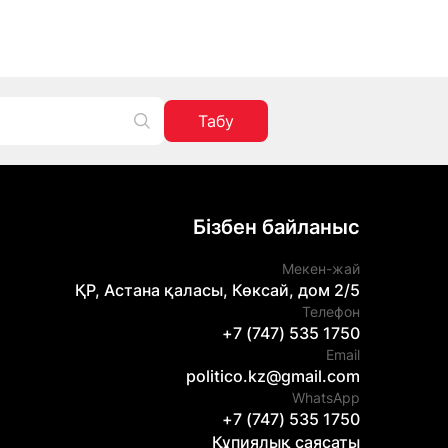
Табу
Бізбен байланыс
Мекен-жай
ҚР, Астана қаласы, Көксай, дом 2/5
Телефон
+7 (747) 535 1750
Email
politico.kz@gmail.com
WhatsApp
+7 (747) 535 1750
Құпиялық саясаты