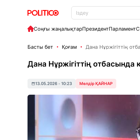
Соңғы жаңалықтар
Президент
Парламент
С
Басты бет
Қоғам
Дана Нұржігіттің от
Дана Нұржігіттің отбасында
13.05.2026
•
10:23
Мөлдір ҚАЙНАР