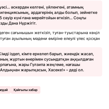
сі… әскерден келгені, үйленгені, атамның
игенциясының, ардагерінің алды болып, зейнетке
5 сәуір күні ғана мерейтойын өткізіп… Соңғы
зды Дана Нұржігіт.
еген сағынышын жеткізіп, туған-туыстарына көңіл
туған ауылының мәдени өміріне елеулі үлес қосқан
ді іздеп, кімге еркелеп барып, жиендік жасап,
ның жұртын өнерімен сусындатқан аңқылдаған
ұрпағына, жары Гүлзипа жеңгеме, нағашы
Алдыңнан жарылқасын, Хасеке!» – деді ол.
ағдай
Қайғылы хабар