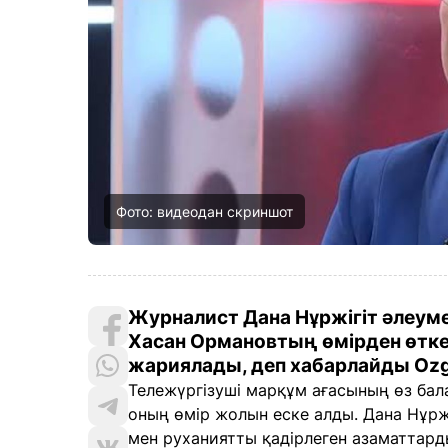
Фото: видеодан скриншот
Журналист Дана Нұржігіт әлеум
Хасан Ормановтың өмірден өткен
жариялады, деп хабарлайды Ozge
Тележүргізуші марқұм ағасының өз бал
оның өмір жолын еске алды. Дана Нұржі
мен руханиятты қадірлеген азаматтарды