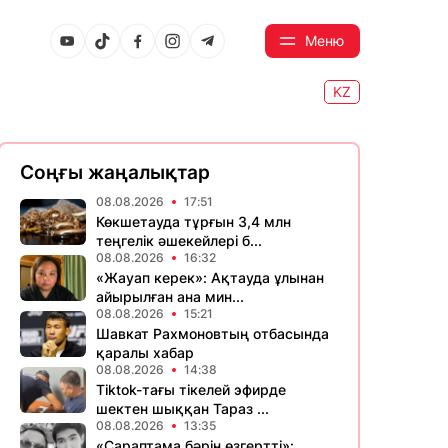
Меню
KZ
Соңғы жаңалықтар
08.08.2026
17:51
Көкшетауда тұрғын 3,4 млн
теңгелік әшекейлері б...
08.08.2026
16:32
«Жауап керек»: Ақтауда ұлынан
айырылған ана мин...
08.08.2026
15:21
Шавкат Рахмоновтың отбасында
қаралы хабар
08.08.2026
14:38
Tiktok-тағы тікелей эфирде
шектен шыққан Тараз ...
08.08.2026
13:35
«Сараптама бәрін өзгертті»: