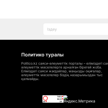
Политико туралы
Politico.kz саяси-әлеуметтік порталы – еліміздегі са
әлеуметтік мәселелерге арналған бірегей жоба.
Еліміздегі саяси жағдайлар, маңызды оқиғалар,
әлеуметтік мәселелер біздің назарымыздан тыс
қалмайды.