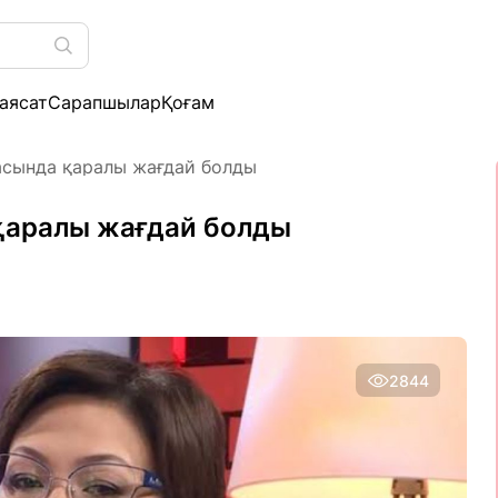
аясат
Сарапшылар
Қоғам
басында қаралы жағдай болды
 қаралы жағдай болды
2844