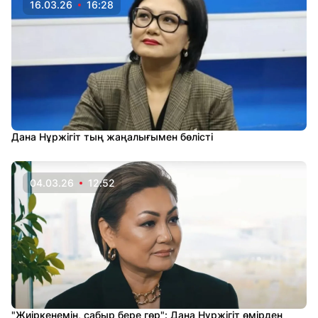
16.03.26
16:28
Дана Нұржігіт тың жаңалығымен бөлісті
04.03.26
12:52
"Жиіркенемін, сабыр бере гөр": Дана Нұржігіт өмірден