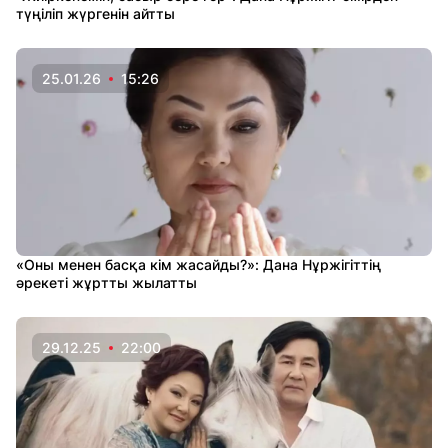
түңіліп жүргенін айтты
25.01.26
15:26
«Оны менен басқа кім жасайды?»: Дана Нұржігіттің
әрекеті жұртты жылатты
29.12.25
22:00