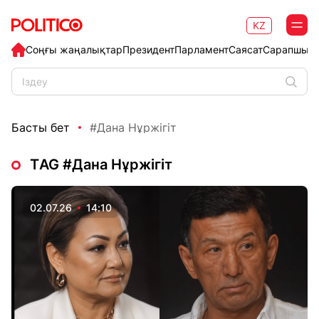
KZ
Соңғы жаңалықтар
Президент
Парламент
Саясат
Сарапшыл
Басты бет
#Дана Нұржігіт
ТAG #Дана Нұржігіт
02.07.26
14:10