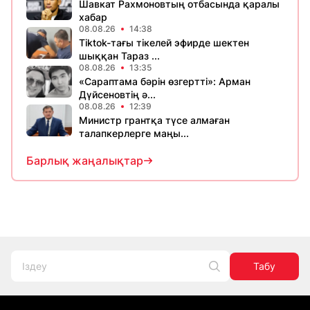
Шавкат Рахмоновтың отбасында қаралы
хабар
08.08.26
14:38
Tiktok-тағы тікелей эфирде шектен
шыққан Тараз ...
08.08.26
13:35
«Сараптама бәрін өзгертті»: Арман
Дүйсеновтің ә...
08.08.26
12:39
Министр грантқа түсе алмаған
талапкерлерге маңы...
Барлық жаңалықтар
Табу