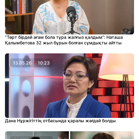
“Төрт бірдей ағам бола тұра жалғыз қалдым”: Наташа
Қалымбетова 32 жыл бұрын болған сұмдықты айтты
13.05.26
10:23
Дана Нұржігіттің отбасында қаралы жағдай болды