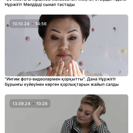
Нұржігіт Мөлдірді сынап тастады
10.10.24
14:56
"Интим фото-видеолармен қорқытты". Дана Нұржігіт
бұрынғы күйеуінен көрген қорлықтарын жайып салды
13.09.24
10:28