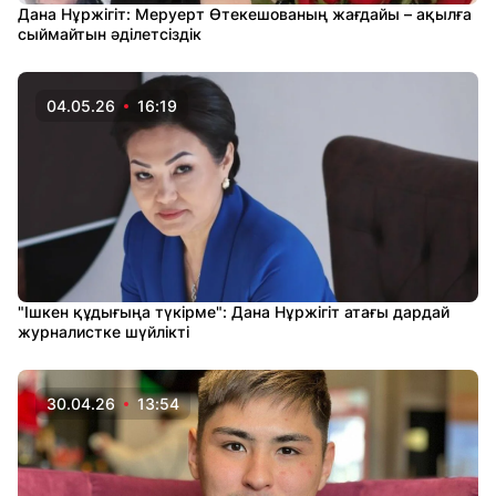
Дана Нұржігіт: Меруерт Өтекешованың жағдайы – ақылға
сыймайтын әділетсіздік
04.05.26
16:19
"Ішкен құдығыңа түкірме": Дана Нұржігіт атағы дардай
журналистке шүйлікті
30.04.26
13:54