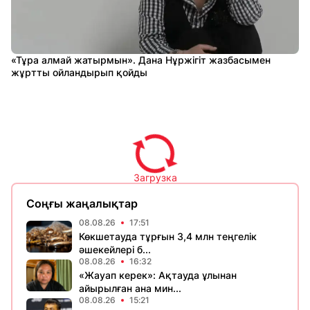
«Тұра алмай жатырмын». Дана Нұржігіт жазбасымен
жұртты ойландырып қойды
Загрузка
Соңғы жаңалықтар
08.08.26
17:51
Көкшетауда тұрғын 3,4 млн теңгелік
әшекейлері б...
08.08.26
16:32
«Жауап керек»: Ақтауда ұлынан
айырылған ана мин...
08.08.26
15:21