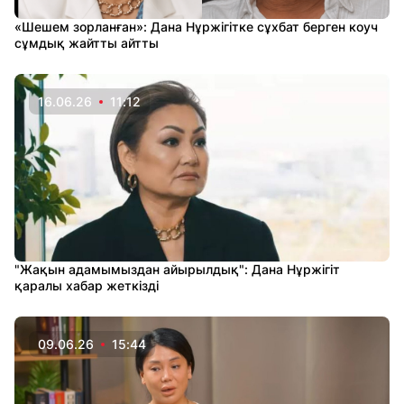
«Шешем зорланған»: Дана Нұржігітке сұхбат берген коуч
сұмдық жайтты айтты
16.06.26
11:12
"Жақын адамымыздан айырылдық": Дана Нұржігіт
қаралы хабар жеткізді
09.06.26
15:44