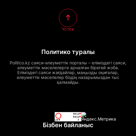
Үстіге
Политико туралы
Politico.kz саяси-әлеуметтік порталы – еліміздегі саяси,
әлеуметтік мәселелерге арналған бірегей жоба.
Еліміздегі саяси жағдайлар, маңызды оқиғалар,
әлеуметтік мәселелер біздің назарымыздан тыс
қалмайды.
Бізбен байланыс