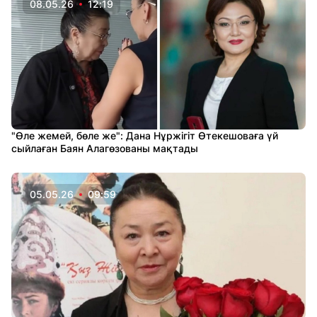
08.05.26
12:19
"Өле жемей, бөле же": Дана Нұржігіт Өтекешоваға үй
сыйлаған Баян Алагөзованы мақтады
05.05.26
09:59