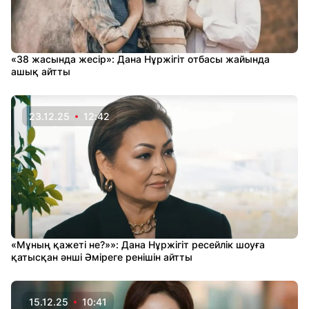
«38 жасында жесір»: Дана Нұржігіт отбасы жайында
ашық айтты
23.12.25
12:42
«Мұның қажеті не?»»: Дана Нұржігіт ресейлік шоуға
қатысқан әнші Әміреге ренішін айтты
15.12.25
10:41