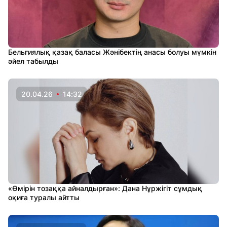
Бельгиялық қазақ баласы Жәнібектің анасы болуы мүмкін
әйел табылды
20.04.26
14:32
«Өмірін тозаққа айналдырған»: Дана Нұржігіт сұмдық
оқиға туралы айтты