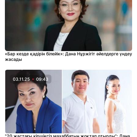
«Бар кезде қадірін білейік»: Дана Нұржігіт әйелдерге үндеу
жасады
03.11.25
09:43
"20 жастағы кіршіксіз махаббатын жоқтап отырды": Дана