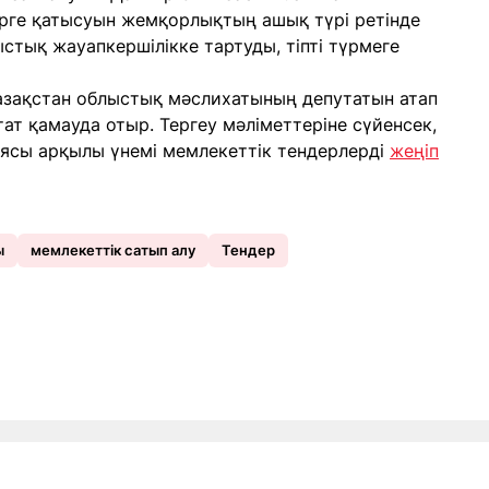
рге қатысуын жемқорлықтың ашық түрі ретінде
ыстық жауапкершілікке тартуды, тіпті түрмеге
азақстан облыстық мәслихатының депутатын атап
тат қамауда отыр. Тергеу мәліметтеріне сүйенсек,
иясы арқылы үнемі мемлекеттік тендерлерді
жеңіп
ы
мемлекеттік сатып алу
Тендер