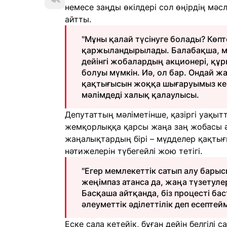
немесе заңды өкілдері сол өңірдің мә
айтты.
"Мұны қалай түсінуге болады? Көпт
қаржыландырылады. Балабақша, ме
дейінгі жобалардың акционері, құ
болуы мүмкін. Иә, ол бар. Ондай ж
қақтығысын жоққа шығаруымыз керек
мәлімдеді халық қалаулысы.
Депутаттың мәліметінше, қазіргі уақыт
жемқорлыққа қарсы жаңа заң жобасы ә
жаңалықтардың бірі – мүдделер қақтығ
нәтижелерін түбегейлі жою тетігі.
"Егер мемлекеттік сатып алу бары
жеңімпаз атанса да, жаңа түзетул
Басқаша айтқанда, біз процесті б
әлеуметтік әділеттілік деп есептейм
Еске сала кетейік, бұған дейін белгіл