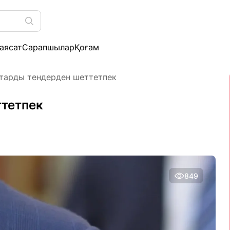
аясат
Сарапшылар
Қоғам
тарды тендерден шеттетпек
ттетпек
849