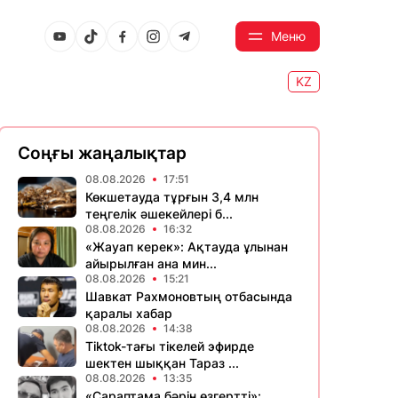
Меню
KZ
Соңғы жаңалықтар
08.08.2026
17:51
Көкшетауда тұрғын 3,4 млн
теңгелік әшекейлері б...
08.08.2026
16:32
«Жауап керек»: Ақтауда ұлынан
айырылған ана мин...
08.08.2026
15:21
Шавкат Рахмоновтың отбасында
қаралы хабар
08.08.2026
14:38
Tiktok-тағы тікелей эфирде
шектен шыққан Тараз ...
08.08.2026
13:35
«Сараптама бәрін өзгертті»: