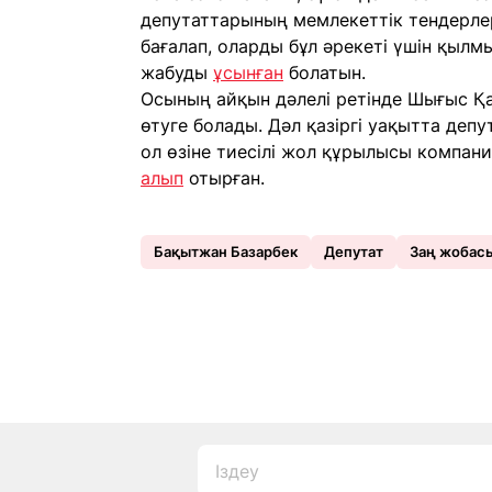
депутаттарының мемлекеттік тендерле
бағалап, оларды бұл әрекеті үшін қылм
жабуды
ұсынған
болатын.
Осының айқын дәлелі ретінде Шығыс Қ
өтуге болады. Дәл қазіргі уақытта депу
ол өзіне тиесілі жол құрылысы компан
алып
отырған.
Бақытжан Базарбек
Депутат
Заң жобас