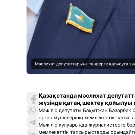
Мәслихат депутаттарына тендерге қатысуға з
Қазақстанда мәслихат депутат
жүзінде қатаң шектеу қойылуы 
Мәжіліс депутаты Бақытжан Базарбек бұл
орган мүшелерінің мемлекеттік сатып 
Мәжіліс кулуарында журналистерге бер
мемлекеттік тапсырыстарды орындайт