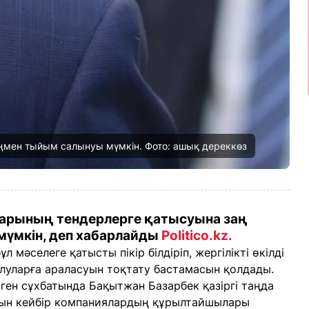
аңмен тыйым салынуы мүмкін. Фото: ашық дереккөз
тарының тендерлерге қатысуына заң
мүмкін, деп хабарлайды
Politico.kz.
 мәселеге қатысты пікір білдіріп, жергілікті өкілді
алуларға араласуын тоқтату бастамасын қолдады.
ген сұхбатында Бақытжан Базарбек қазіргі таңда
ын кейбір компаниялардың құрылтайшылары