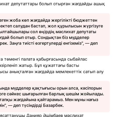
слихат депутаттары болып отырған жағдайды ашық
еген жоба көп жағдайда жергілікті бюджеттен
ктеп салудан бастап, жол құрылысын жүргізуге
рылтайшылары сол өңірдің мәслихат депутаты
ағдай болып отыр. Сондықтан біз мүдделер
. Заңға тиісті өзгертулерді енгіземіз", — деп
та төменгі палата қабырғасында сыбайлас
зірленіп жатыр. Бұл құжаттағы басты
ысы анықталған жағдайда мемлекеттік сатып алу
сында мүдделер қақтығысы орын алса, кәсіпорын
ерге сәйкес шығарылған барлық шешім жойылады.
астапқы жағдайына қайтарамыз. Мен мұны нағыз
ін", — деп түсіндірді Базарбек.
і саясаттанушы Данияр Әшімбаев мәслихат