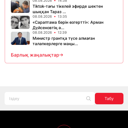
08.08.2026
14:38
Tiktok-тағы тікелей эфирде шектен
шыққан Тараз ...
08.08.2026
13:35
«Сараптама бәрін өзгертті»: Арман
Дүйсеновтің ә...
08.08.2026
12:39
Министр грантқа түсе алмаған
талапкерлерге маңы...
Барлық жаңалықтар
Табу