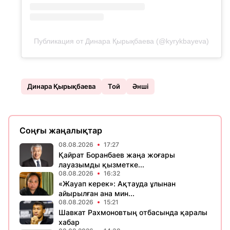
Публикация от Динара Қырықбаева (@kyrykbayeva)
Динара Қырықбаева
Той
Әнші
Соңғы жаңалықтар
08.08.2026
17:27
Қайрат Боранбаев жаңа жоғары
лауазымды қызметке...
08.08.2026
16:32
«Жауап керек»: Ақтауда ұлынан
айырылған ана мин...
08.08.2026
15:21
Шавкат Рахмоновтың отбасында қаралы
хабар