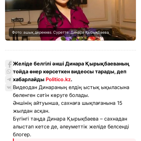
Фото: ашық дереккөз. Суретте: Динара Қырықбаева
Желіде белгілі әнші Динара Қырықбаеваның
тойда өнер көрсеткен видеосы тарады, деп
хабарлайды
Politico.kz
.
Видеодан Динараның елдің ыстық ықыласына
бөленген сәтін көруге болады.
Әншінің айтуынша, сахнаға шықпағанына 15
жылдан асқан.
Бүгінгі таңда Динара Қырықбаева – сахнадан
алыстап кетсе де, әлеуметтік желіде белсенді
блогер.