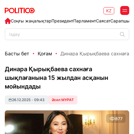
KZ
Соңғы жаңалықтар
Президент
Парламент
Саясат
Сарапшыл
Басты бет
Қоғам
Динара Қырықбаева сахнаға ш
Динара Қырықбаева сахнаға
шықпағанына 15 жылдан асқанын
мойындады
26.12.2025
•
09:43
Әсел МҰРАТ
877