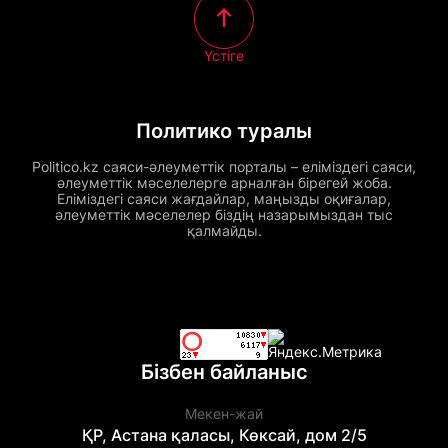
Үстіге
Политико туралы
Politico.kz саяси-әлеуметтік порталы – еліміздегі саяси,
әлеуметтік мәселелерге арналған бірегей жоба.
Еліміздегі саяси жағдайлар, маңызды оқиғалар,
әлеуметтік мәселелер біздің назарымыздан тыс
қалмайды.
Бізбен байланыс
Мекен-жай
ҚР, Астана қаласы, Көксай, дом 2/5