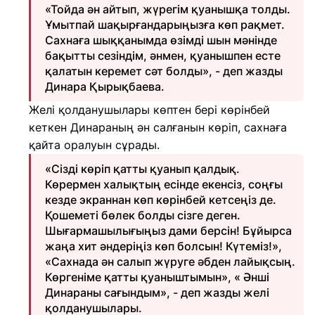
«Тойда ән айтып, жүрегім қуанышқа толды.
Ұмытпай шақырғандарыңызға көп рақмет.
Сахнаға шыққанымда өзімді шын мәнінде
бақытты сезіндім, әнмен, қуанышпен есте
қалатын керемет сәт болды», - деп жазды
Динара Қырықбаева.
Желі қолданушылары көптен бері көрінбей
кеткен Динараның ән салғанын көріп, сахнаға
қайта оралуын сұрады.
«Сізді көріп қатты қуанып қалдық.
Көрермен халықтың есінде екенсіз, соңғы
кезде экраннан көп көрінбей кетсеңіз де.
Қошеметі бөлек болды сізге деген.
Шығармашылығыңыз дами берсін! Бұйырса
жаңа хит әндеріңіз көп болсын! Күтеміз!»,
«Сахнада ән салып жүруге әбден лайықсың.
Көргеніме қатты қуаныштымын», « Әнші
Динараны сағындым», - деп жазды желі
қолданушылары.