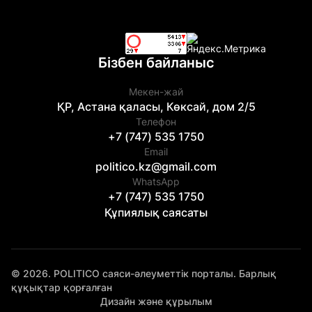
Бізбен байланыс
Мекен-жай
ҚР, Астана қаласы, Көксай, дом 2/5
Телефон
+7 (747) 535 1750
Email
politico.kz@gmail.com
WhatsApp
+7 (747) 535 1750
Құпиялық саясаты
© 2026. POLITICO саяси-әлеуметтік порталы. Барлық
құқықтар қорғалған
Дизайн және құрылым