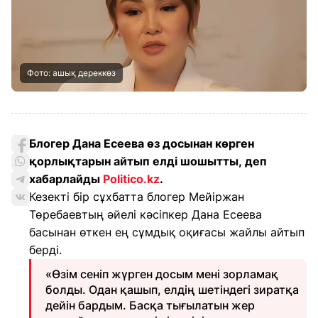
Фото: ашық дереккөз
Блогер Дана Есеева өз досынан көрген
қорлықтарын айтып елді шошытты, деп
хабарлайды
Politico.kz
.
Кезекті бір сұхбатта блогер Мейіржан
Төребаевтың әйелі кәсіпкер Дана Есеева
басынан өткен ең сұмдық оқиғасы жайлы айтып
берді.
«Өзім сеніп жүрген досым мені зорламақ
болды. Одан қашып, елдің шетіндегі зиратқа
дейін бардым. Басқа тығылатын жер