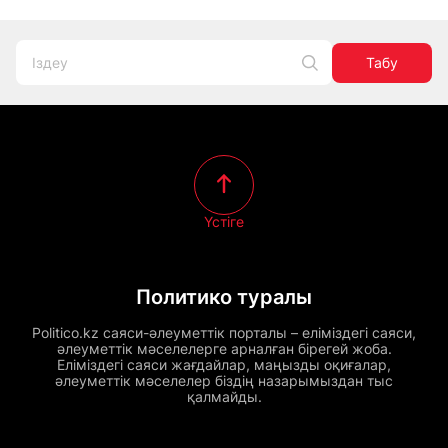
Табу
Үстіге
Политико туралы
Politico.kz саяси-әлеуметтік порталы – еліміздегі саяси,
әлеуметтік мәселелерге арналған бірегей жоба.
Еліміздегі саяси жағдайлар, маңызды оқиғалар,
әлеуметтік мәселелер біздің назарымыздан тыс
қалмайды.