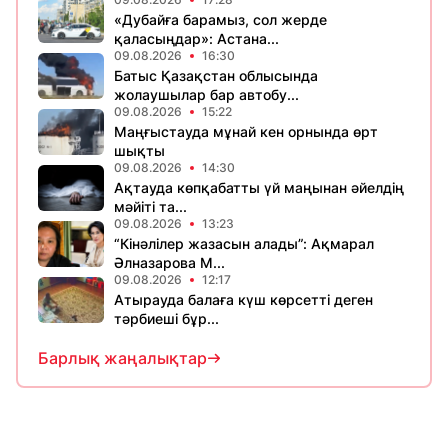
«Дубайға барамыз, сол жерде
қаласыңдар»: Астана...
09.08.2026
16:30
Батыс Қазақстан облысында
жолаушылар бар автобу...
09.08.2026
15:22
Маңғыстауда мұнай кен орнында өрт
шықты
09.08.2026
14:30
Ақтауда көпқабатты үй маңынан әйелдің
мәйіті та...
09.08.2026
13:23
“Кінәлілер жазасын алады”: Ақмарал
Әлназарова М...
09.08.2026
12:17
Атырауда балаға күш көрсетті деген
тәрбиеші бұр...
Барлық жаңалықтар