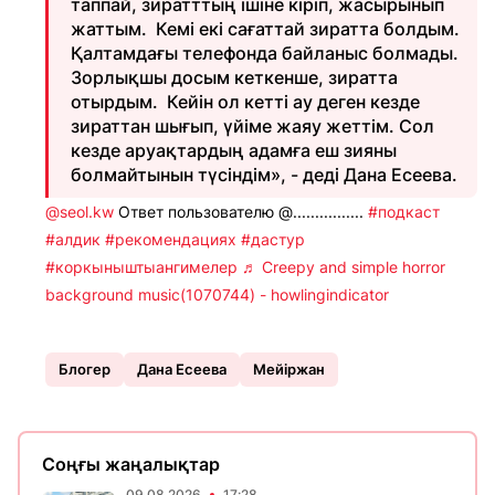
таппай, зиратттың ішіне кіріп, жасырынып
жаттым. Кемі екі сағаттай зиратта болдым.
Қалтамдағы телефонда байланыс болмады.
Зорлықшы досым кеткенше, зиратта
отырдым. Кейін ол кетті ау деген кезде
зираттан шығып, үйіме жаяу жеттім. Сол
кезде аруақтардың адамға еш зияны
болмайтынын түсіндім», - деді Дана Есеева.
@seol.kw
Ответ пользователю @................
#подкаст
#алдик
#рекомендациях
#дастур
#коркыныштыангимелер
♬ Creepy and simple horror
background music(1070744) - howlingindicator
Блогер
Дана Есеева
Мейіржан
Соңғы жаңалықтар
09.08.2026
17:28