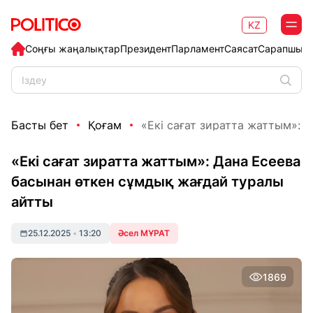
KZ
Соңғы жаңалықтар
Президент
Парламент
Саясат
Сарапшыл
Басты бет
Қоғам
«Екі сағат зиратта жаттым»: Д
«Екі сағат зиратта жаттым»: Дана Есеева
басынан өткен сұмдық жағдай туралы
айтты
25.12.2025
•
13:20
Әсел МҰРАТ
1869