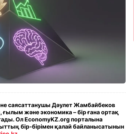
әне саясаттанушы Дәулет Жамбайбеков
, ғылым және экономика – бір ғана ортақ
тады. Ол EconomyKZ.org порталына
ыттың бір-бірімен қалай байланысатынын
tico.kz
.