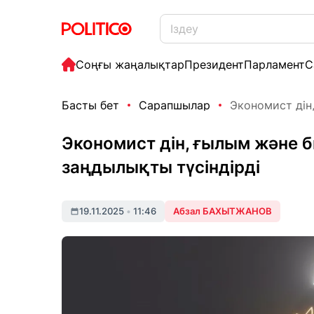
Соңғы жаңалықтар
Президент
Парламент
С
Басты бет
Сарапшылар
Экономист дін,
Экономист дін, ғылым және би
заңдылықты түсіндірді
19.11.2025
•
11:46
Абзал БАХЫТЖАНОВ