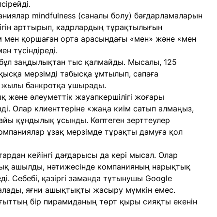
сірейді.
аниялар mindfulness (саналы болу) бағдарламаларын
лігін арттырып, кадрлардың тұрақтылығын
ам мен қоршаған орта арасындағы «мен» және «мен
н түсіндіреді.
 бұл заңдылықтан тыс қалмайды. Мысалы, 125
ысқа мерзімді табысқа ұмтылып, сапаға
 жылы банкротқа ұшырады.
ық және әлеуметтік жауапкершілігі жоғары
ді. Олар клиенттеріне «жаңа киім сатып алмаңыз,
найы құндылық ұсынды. Көптеген зерттеулер
компаниялар ұзақ мерзімде тұрақты дамуға қол
ардан кейінгі дағдарысы да кері мысал. Олар
ық ашылды, нәтижесінде компанияның нарықтық
еді. Себебі, қазіргі заманда тұтынушы Google
 алады, яғни ашықтықты жасыру мүмкін емес.
ғыттың бір пирамиданың төрт қыры сияқты екенін