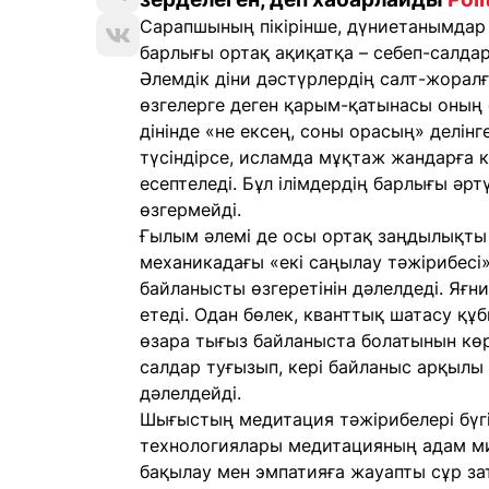
Сарапшының пікірінше, дүниетанымдар 
барлығы ортақ ақиқатқа – себеп-салда
Әлемдік діни дәстүрлердің салт-жоралғ
өзгелерге деген қарым-қатынасы оның 
дінінде «не ексең, соны орасың» делін
түсіндірсе, исламда мұқтаж жандарға к
есептеледі. Бұл ілімдердің барлығы әрт
өзгермейді.
Ғылым әлемі де осы ортақ заңдылықты
механикадағы «екі саңылау тәжірибесі
байланысты өзгеретінін дәлелдеді. Яғн
етеді. Одан бөлек, кванттық шатасу қ
өзара тығыз байланыста болатынын көрс
салдар туғызып, кері байланыс арқылы
дәлелдейді.
Шығыстың медитация тәжірибелері бүг
технологиялары медитацияның адам ми
бақылау мен эмпатияға жауапты сұр з