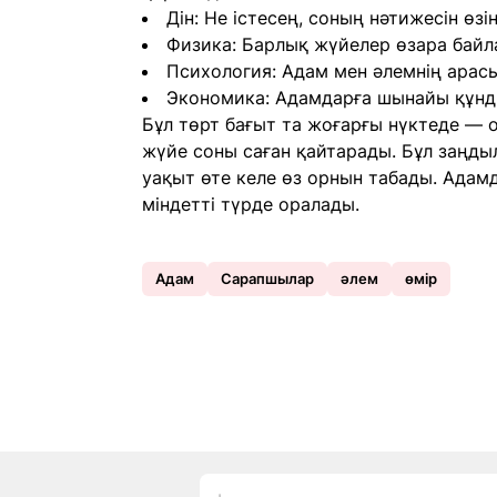
Дін: Не істесең, соның нәтижесін өзің
Физика: Барлық жүйелер өзара байла
Психология: Адам мен әлемнің арас
Экономика: Адамдарға шынайы құнд
Бұл төрт бағыт та жоғарғы нүктеде — о
жүйе соны саған қайтарады. Бұл заңдыл
уақыт өте келе өз орнын табады. Адам
міндетті түрде оралады.
Адам
Сарапшылар
әлем
өмір