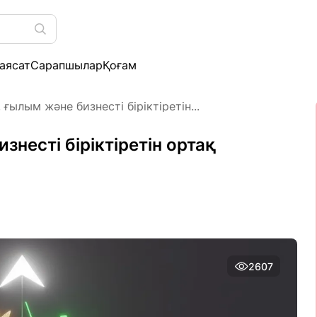
аясат
Сарапшылар
Қоғам
 ғылым және бизнесті біріктіретін...
знесті біріктіретін ортақ
2607