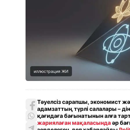
иллюстрация ЖИ
Тәуелсіз сарапшы, экономист ж
адамзаттың түрлі салалары – дін
қағидаға бағынатынын алға тар
жариялаған мақаласында
әр бағ
зерделеген, деп хабарлайды
Poli