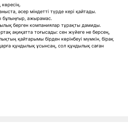
 көресің.
ныста, әсер міндетті түрде кері қайтады.
ы бұлыңғыр, ажырамас.
ылық берген компаниялар тұрақты дамиды.
ртақ ақиқатта тоғысады: сен жүйеге не берсең,
ықтың қайтарымы бірден көрінбеуі мүмкін, бірақ
дарға құндылық ұсынсаң, сол құндылық саған