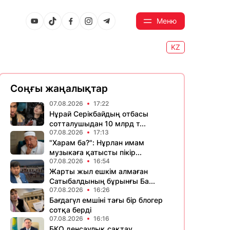
Меню
KZ
Соңғы жаңалықтар
07.08.2026
17:22
Нұрай Серікбайдың отбасы
сотталушыдан 10 млрд т...
07.08.2026
17:13
"Харам ба?": Нұрлан имам
музыкаға қатысты пікір...
07.08.2026
16:54
Жарты жыл ешкім алмаған
Сатыбалдының бұрынғы Ба...
07.08.2026
16:26
Бағдагүл емшіні тағы бір блогер
сотқа берді
07.08.2026
16:16
БҚО денсаулық сақтау