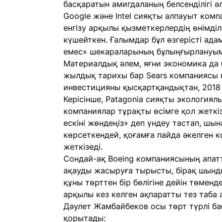
басқаратын амигдаланың белсенділігі әл
Google және Intel сияқты алпауыт комп
енгізу арқылы қызметкерлердің өнімді
күшейткен. Ғалымдар бұл өзгерісті ад
емес» шекараларының бұлыңғырлануыме
Материалдық әлем, яғни экономика да
жылдық тарихы бар Sears компаниясы қ
инвестицияны қысқартқандықтан, 2018
Керісінше, Patagonia сияқты экологиял
компаниялар тұрақты өсімге қол жеткіз
ескіні жөндеңіз» деп үндеу тастап, шы
көрсеткендей, қоғамға пайда әкелген 
жеткізеді.
Сондай-ақ Boeing компаниясының апатт
ақауды жасыруға тырысты, бірақ шынд
құны төрттен бір бөлігіне дейін төменд
арқылы кез келген ақпаратты тез таба
Дәулет Жамбайбеков осы төрт түрлі ба
қорытады: