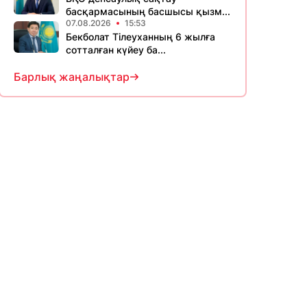
басқармасының басшысы қызм...
07.08.2026
15:53
Бекболат Тілеуханның 6 жылға
сотталған күйеу ба...
Барлық жаңалықтар