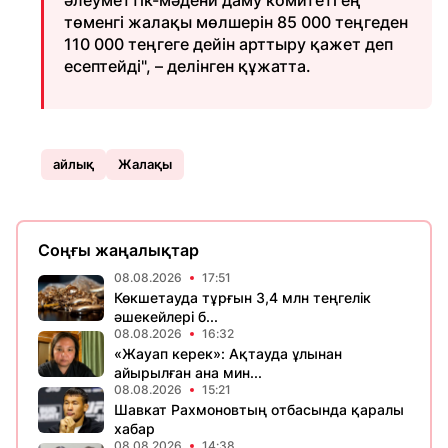
әлеуметтік-мәдени даму комитеті ең
төменгі жалақы мөлшерін 85 000 теңгеден
110 000 теңгеге дейін арттыру қажет деп
есептейді", – делінген құжатта.
айлық
Жалақы
Соңғы жаңалықтар
08.08.2026
17:51
Көкшетауда тұрғын 3,4 млн теңгелік
әшекейлері б...
08.08.2026
16:32
«Жауап керек»: Ақтауда ұлынан
айырылған ана мин...
08.08.2026
15:21
Шавкат Рахмоновтың отбасында қаралы
хабар
08.08.2026
14:38