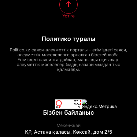
Үстіге
Политико туралы
Politico.kz саяси-әлеуметтік порталы – еліміздегі саяси,
әлеуметтік мәселелерге арналған бірегей жоба.
Еліміздегі саяси жағдайлар, маңызды оқиғалар,
әлеуметтік мәселелер біздің назарымыздан тыс
қалмайды.
Бізбен байланыс
Мекен-жай
ҚР, Астана қаласы, Көксай, дом 2/5