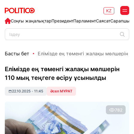
KZ
Соңғы жаңалықтар
Президент
Парламент
Саясат
Сарапшыл
Басты бет
Елімізде ең төменгі жалақы мөлшерін 11
Елімізде ең төменгі жалақы мөлшерін
110 мың теңгеге өсіру ұсынылды
22.10.2025
•
11:45
Әсел МҰРАТ
782