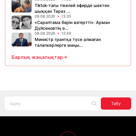
Tiktok-тағы тікелей эфирде шектен
шыққан Тараз ...
08.08.2026
13:35
«Сараптама бәрін өзгертті»: Арман
Дүйсеновтің ә...
08.08.2026
12:39
Министр грантқа түсе алмаған
талапкерлерге маңы...
Барлық жаңалықтар
Табу