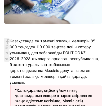
Қазақстанда ең төменгі жалақы мөлшерін 85
000 теңгеден 110 000 теңгеге дейін көтеру
ұсынылды, деп хабарлайды POLITICO.KZ.
2026–2028 жылдарға арналған республикалық
бюджет туралы заң жобасының
қорытындысында Мәжіліс депутаттары ең
төменгі жалақы мөлшерін қайта қарауды
ұсынды.
"Халықаралық еңбек ұйымының
ұсынымдарын ескере отырып әзірленген
жаңа әдістеме негізінде, Мәжілістің