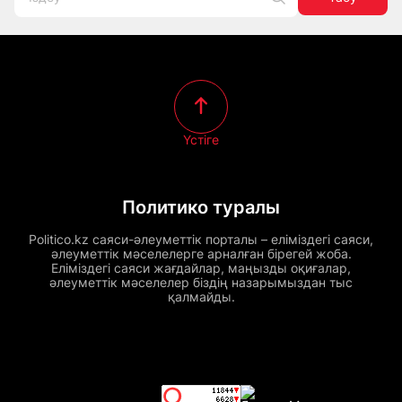
Үстіге
Политико туралы
Politico.kz саяси-әлеуметтік порталы – еліміздегі саяси,
әлеуметтік мәселелерге арналған бірегей жоба.
Еліміздегі саяси жағдайлар, маңызды оқиғалар,
әлеуметтік мәселелер біздің назарымыздан тыс
қалмайды.