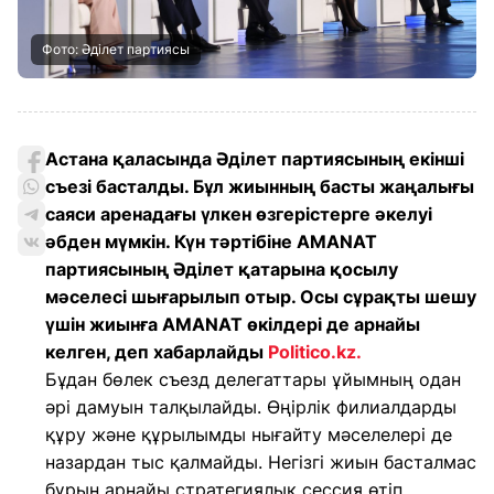
Фото: Әділет партиясы
Астана қаласында Әділет партиясының екінші
съезі басталды. Бұл жиынның басты жаңалығы
саяси аренадағы үлкен өзгерістерге әкелуі
әбден мүмкін. Күн тәртібіне AMANAT
партиясының Әділет қатарына қосылу
мәселесі шығарылып отыр. Осы сұрақты шешу
үшін жиынға AMANAT өкілдері де арнайы
келген, деп хабарлайды
Politico.kz.
Бұдан бөлек съезд делегаттары ұйымның одан
әрі дамуын талқылайды. Өңірлік филиалдарды
құру және құрылымды нығайту мәселелері де
назардан тыс қалмайды. Негізгі жиын басталмас
бұрын арнайы стратегиялық сессия өтіп