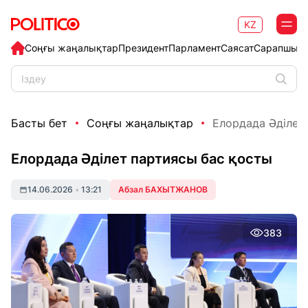
KZ
Соңғы жаңалықтар
Президент
Парламент
Саясат
Сарапшыл
Басты бет
Соңғы жаңалықтар
Елордада Әділет
Елордада Әділет партиясы бас қосты
14.06.2026
•
13:21
Абзал БАХЫТЖАНОВ
383