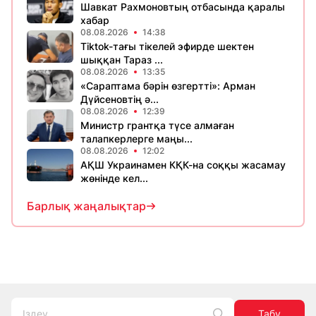
Шавкат Рахмоновтың отбасында қаралы
хабар
08.08.2026
14:38
Tiktok-тағы тікелей эфирде шектен
шыққан Тараз ...
08.08.2026
13:35
«Сараптама бәрін өзгертті»: Арман
Дүйсеновтің ә...
08.08.2026
12:39
Министр грантқа түсе алмаған
талапкерлерге маңы...
08.08.2026
12:02
АҚШ Украинамен КҚК-на соққы жасамау
жөнінде кел...
Барлық жаңалықтар
Табу