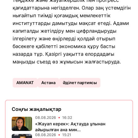
теңдікке және жауапкершілік пен прогресс
қағидаттарына негізделген. Олар заң үстемдігін
нығайтып тиімді қоғамдық мемлекеттік
институттарды дамытуды мақсат етеді. Адами
капиталды жетілдіру мен цифрландыруды
ілгерілету және өңірлерді қолдай отырып
бәсекеге қабілетті экономика құру басты
назарда тұр. Қазіргі уақытта елордадағы
маңызды съезд өз жұмысын жалғастыруда.
AMANAT
Астана
Әділет партиясы
Соңғы жаңалықтар
08.08.2026
16:32
«Жауап керек»: Ақтауда ұлынан
айырылған ана мин...
08.08.2026
15:21