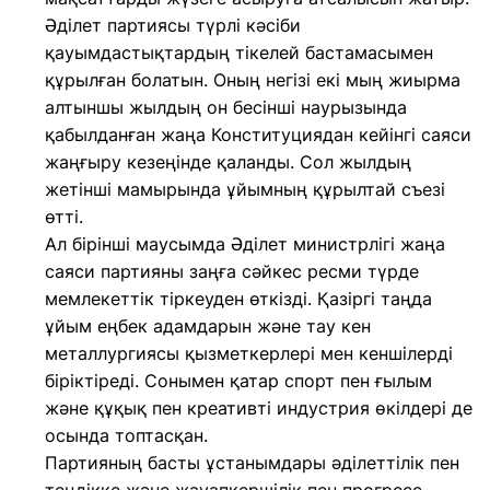
Әділет партиясы түрлі кәсіби
қауымдастықтардың тікелей бастамасымен
құрылған болатын. Оның негізі екі мың жиырма
алтыншы жылдың он бесінші наурызында
қабылданған жаңа Конституциядан кейінгі саяси
жаңғыру кезеңінде қаланды. Сол жылдың
жетінші мамырында ұйымның құрылтай съезі
өтті.
Ал бірінші маусымда Әділет министрлігі жаңа
саяси партияны заңға сәйкес ресми түрде
мемлекеттік тіркеуден өткізді. Қазіргі таңда
ұйым еңбек адамдарын және тау кен
металлургиясы қызметкерлері мен кеншілерді
біріктіреді. Сонымен қатар спорт пен ғылым
және құқық пен креативті индустрия өкілдері де
осында топтасқан.
Партияның басты ұстанымдары әділеттілік пен