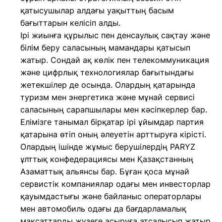
қатысушылар алдағы уақыттың басым
бағыттарын келісіп алды.
Ірі жиынға құрылыс пен денсаулық сақтау және
білім беру саласының мамандары қатысып
жатыр. Сондай ақ көлік пен телекоммуникация
және цифрлық технологиялар бағытындағы
жетекшілер де осында. Олардың қатарында
туризм мен энергетика және мұнай сервисі
саласының сарапшылары мен кәсіпкерлер бар.
Елімізге танымал бірқатар ірі ұйымдар партия
қатарына өтіп оның әлеуетін арттыруға кірісті.
Олардың ішінде жұмыс берушілердің PARYZ
ұлттық конфедерациясы мен Қазақстанның
Азаматтық альянсы бар. Бұған қоса мұнай
сервистік компаниялар одағы мен инвесторлар
қауымдастығы және байланыс операторлары
мен автомобиль одағы да бағдарламалық
мақсаттарды жүзеге асыруға атсалысып жатыр.