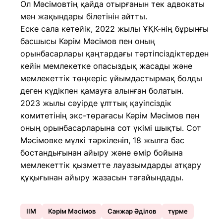
Ол Мәсімовтің қайда отырғанын тек адвокаты
мен жақындары білетінін айтты.
Еске сала кетейік, 2022 жылы ҰҚК-нің бұрынғы
басшысы Кәрім Мәсімов пен оның
орынбасарлары қаңтардағы тәртіпсіздіктерден
кейін мемлекетке опасыздық жасады және
мемлекеттік төңкеріс ұйымдастырмақ болды
деген күдікпен қамауға алынған болатын.
2023 жылы сәуірде ұлттық қауіпсіздік
комитетінің экс-төрағасы Кәрім Мәсімов пен
оның орынбасарларына сот үкімі шықты. Сот
Мәсімовке мүлкі тәркіленіп, 18 жылға бас
бостандығынан айыру және өмір бойына
мемлекеттік қызметте лауазымдарды атқару
құқығынан айыру жазасын тағайындады.
ІІМ
Кәрім Мәсімов
Санжар Әділов
түрме