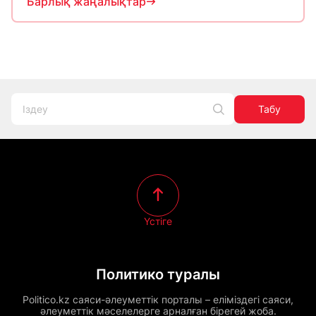
Барлық жаңалықтар
Табу
Үстіге
Политико туралы
Politico.kz саяси-әлеуметтік порталы – еліміздегі саяси,
әлеуметтік мәселелерге арналған бірегей жоба.