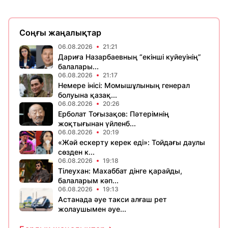
Соңғы жаңалықтар
06.08.2026
21:21
Дариға Назарбаевның “екінші куйеуінің”
балалары...
06.08.2026
21:17
Немере інісі: Момышұлының генерал
болуына қазақ...
06.08.2026
20:26
Ерболат Тоғызақов: Пәтерімнің
жоқтығынан үйленб...
06.08.2026
20:19
«Жәй ескерту керек еді»: Тойдағы даулы
сөзден к...
06.08.2026
19:18
Тілеухан: Махаббат дінге қарайды,
балаларым кәп...
06.08.2026
19:13
Астанада әуе такси алғаш рет
жолаушымен әуе...