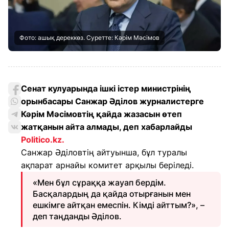
Фото: ашық дереккөз. Суретте: Кәрім Мәсімов
Сенат кулуарында ішкі істер министрінің
орынбасары Санжар Әділов журналистерге
Кәрім Мәсімовтің қайда жазасын өтеп
жатқанын айта алмады, деп хабарлайды
Politico.kz
.
Санжар Әділовтің айтуынша, бұл туралы
ақпарат арнайы комитет арқылы беріледі.
«Мен бұл сұраққа жауап бердім.
Басқалардың да қайда отырғанын мен
ешкімге айтқан емеспін. Кімді айттым?», –
деп таңданды Әділов.