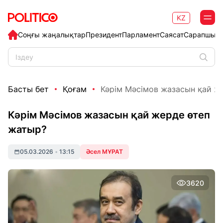
KZ
Соңғы жаңалықтар
Президент
Парламент
Саясат
Сарапшыл
Басты бет
Қоғам
Кәрім Мәсімов жазасын қай ж
Кәрім Мәсімов жазасын қай жерде өтеп
жатыр?
05.03.2026
•
13:15
Әсел МҰРАТ
3620