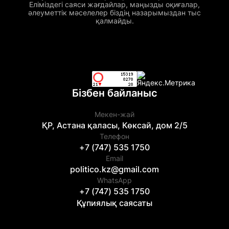
Еліміздегі саяси жағдайлар, маңызды оқиғалар,
әлеуметтік мәселелер біздің назарымыздан тыс
қалмайды.
Бізбен байланыс
Мекен-жай
ҚР, Астана қаласы, Көксай, дом 2/5
Телефон
+7 (747) 535 1750
Email
politico.kz@gmail.com
WhatsApp
+7 (747) 535 1750
Құпиялық саясаты