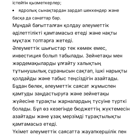
істейтін қызметкерлер;
ядролық сынақтардан зардап шеккендер және
басқа да санаттар бар.
Мұндай бағытталған қолдау әлеуметтік
әділеттілікті қамтамасыз етеді және нақты
мұқтаж топтарға жетеді.
Әлеуметтік шығыстар тек көмек емес,
инвестиция болып табылады. Зейнетақы мен
жәрдемақыларды ұлғайту халықтың
тұтынушылық сұранысын сақтап, ішкі нарықты
қолдайды және табыс теңсіздігін азайтады.
Бұдан бөлек, әлеуметтік саясат жұмыспен
қамтуды заңдастыруға және зейнетақы
жүйесіне тұрақты жарналардың түсуіне түрткі
болады. Бұл өз кезегінде бюджеттің жүктемесін
азайтады және ұзақ мерзімді тұрақтылықты
қамтамасыз етеді.
Үкімет әлеуметтік саясатта жауапкершілік пен