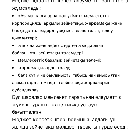
Бюджет қаражаты келесі әлеуметтік бағыттарға
жұмсалады:
«Азаматтарға арналған үкімет» мемлекеттік
корпорациясы арқылы зейнетақы, жәрдемақы және
басқа да төлемдерді уақтылы және толық төлеу
қызметтері;
жасына және еңбек сіңірген жылдарына
байланысты зейнетақы төлемдері;
мемлекеттік базалық зейнетақы төлемі;
жәрдемақыларды төлеу;
бала күтіміне байланысты табысынан айырылған
азаматтардың міндетті зейнетақы жарналарын
субсидиялау.
Бұл шаралар мемлекет тарапынан әлеуметтік
жүйені тұрақты және тиімді ұстауға
бағытталған.
Бюджет көрсеткіштері бойынша, алдағы үш
жылда зейнетақы мөлшері тұрақты түрде өседі: