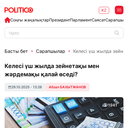
KZ
Соңғы жаңалықтар
Президент
Парламент
Саясат
Сарапшыл
Басты бет
Сарапшылар
Келесі үш жылда зейнет
Келесі үш жылда зейнетақы мен
жәрдемақы қалай өседі?
29.10.2025
•
13:26
Абзал БАХЫТЖАНОВ
1941