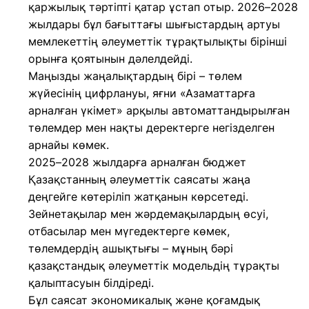
қаржылық тәртіпті қатар ұстап отыр. 2026–2028
жылдары бұл бағыттағы шығыстардың артуы
мемлекеттің әлеуметтік тұрақтылықты бірінші
орынға қоятынын дәлелдейді.
Маңызды жаңалықтардың бірі – төлем
жүйесінің цифрлануы, яғни «Азаматтарға
арналған үкімет» арқылы автоматтандырылған
төлемдер мен нақты деректерге негізделген
арнайы көмек.
2025–2028 жылдарға арналған бюджет
Қазақстанның әлеуметтік саясаты жаңа
деңгейге көтеріліп жатқанын көрсетеді.
Зейнетақылар мен жәрдемақылардың өсуі,
отбасылар мен мүгедектерге көмек,
төлемдердің ашықтығы – мұның бәрі
қазақстандық әлеуметтік модельдің тұрақты
қалыптасуын білдіреді.
Бұл саясат экономикалық және қоғамдық