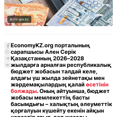
фото: gov.kz
EconomyKZ.org порталының
сарапшысы Ален Серік
Қазақстанның 2026–2028
жылдарға арналған республикалық
бюджет жобасын талдай келе,
алдағы үш жылда зейнетақы мен
жәрдемақылардың қалай
өсетінін
болжады
. Оның айтуынша, бюджет
жобасы мемлекеттің басты
басымдығы – халықтың әлеуметтік
қорғалуын күшейту екенін айқын