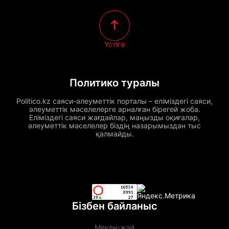
Үстіге
Политико туралы
Politico.kz саяси-әлеуметтік порталы – еліміздегі саяси,
әлеуметтік мәселелерге арналған бірегей жоба.
Еліміздегі саяси жағдайлар, маңызды оқиғалар,
әлеуметтік мәселелер біздің назарымыздан тыс
қалмайды.
Бізбен байланыс
Мекен-жай