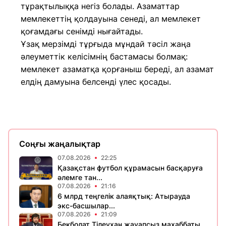
тұрақтылыққа негіз болады. Азаматтар
мемлекеттің қолдауына сенеді, ал мемлекет
қоғамдағы сенімді нығайтады.
Ұзақ мерзімді тұрғыда мұндай тәсіл жаңа
әлеуметтік келісімнің бастамасы болмақ:
мемлекет азаматқа қорғаныш береді, ал азамат
елдің дамуына белсенді үлес қосады.
Соңғы жаңалықтар
07.08.2026
22:25
Қазақстан футбол құрамасын басқаруға
әлемге тан...
07.08.2026
21:16
6 млрд теңгелік алаяқтық: Атырауда
экс-басшылар...
07.08.2026
21:09
Бекболат Тілеухан жауапсыз махаббаты