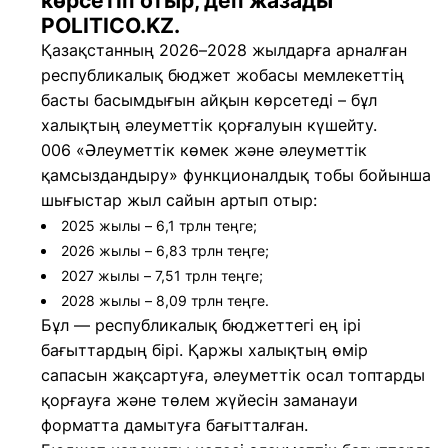
көрсетіп отыр, деп жазады
POLITICO.KZ.
Қазақстанның 2026–2028 жылдарға арналған
республикалық бюджет жобасы мемлекеттің
басты басымдығын айқын көрсетеді – бұл
халықтың әлеуметтік қорғалуын күшейту.
006 «Әлеуметтік көмек және әлеуметтік
қамсыздандыру» функционалдық тобы бойынша
шығыстар жыл сайын артып отыр:
2025 жылы – 6,1 трлн теңге;
2026 жылы – 6,83 трлн теңге;
2027 жылы – 7,51 трлн теңге;
2028 жылы – 8,09 трлн теңге.
Бұл — республикалық бюджеттегі ең ірі
бағыттардың бірі. Қаржы халықтың өмір
сапасын жақсартуға, әлеуметтік осал топтарды
қорғауға және төлем жүйесін заманауи
форматта дамытуға бағытталған.