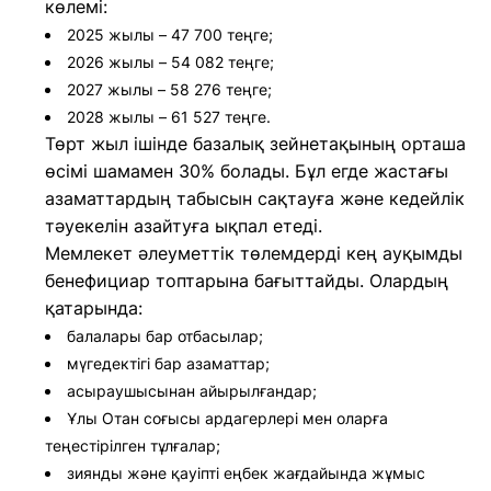
көлемі:
2025 жылы – 47 700 теңге;
2026 жылы – 54 082 теңге;
2027 жылы – 58 276 теңге;
2028 жылы – 61 527 теңге.
Төрт жыл ішінде базалық зейнетақының орташа
өсімі шамамен 30% болады. Бұл егде жастағы
азаматтардың табысын сақтауға және кедейлік
тәуекелін азайтуға ықпал етеді.
Мемлекет әлеуметтік төлемдерді кең ауқымды
бенефициар топтарына бағыттайды. Олардың
қатарында:
балалары бар отбасылар;
мүгедектігі бар азаматтар;
асыраушысынан айырылғандар;
Ұлы Отан соғысы ардагерлері мен оларға
теңестірілген тұлғалар;
зиянды және қауіпті еңбек жағдайында жұмыс