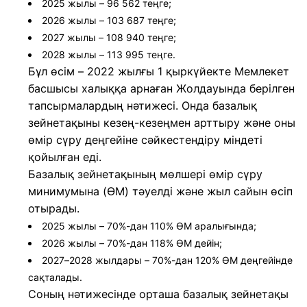
2025 жылы – 96 562 теңге;
2026 жылы – 103 687 теңге;
2027 жылы – 108 940 теңге;
2028 жылы – 113 995 теңге.
Бұл өсім – 2022 жылғы 1 қыркүйекте Мемлекет
басшысы халыққа арнаған Жолдауында берілген
тапсырмалардың нәтижесі. Онда базалық
зейнетақыны кезең-кезеңмен арттыру және оны
өмір сүру деңгейіне сәйкестендіру міндеті
қойылған еді.
Базалық зейнетақының мөлшері өмір сүру
минимумына (ӨМ) тәуелді және жыл сайын өсіп
отырады.
2025 жылы – 70%-дан 110% ӨМ аралығында;
2026 жылы – 70%-дан 118% ӨМ дейін;
2027–2028 жылдары – 70%-дан 120% ӨМ деңгейінде
сақталады.
Соның нәтижесінде орташа базалық зейнетақы