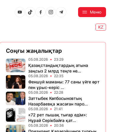
Меню
KZ
Соңғы жаңалықтар
05.08.2026
23:29
Қазақстандықтардың атына
заңсыз 2 млрд теңге не...
05.08.2026
22:35
Феншуй маманы: 77 саны үйге өрт
пен ұрыс-керіс ...
05.08.2026
22:28
Заттыбек Көпбосыновтың
Назарбаевқа жасаған паро...
05.08.2026
21:41
«72 рет пышақ тығар едім»:
Нұрай Серікбайға қат...
05.08.2026
20:36
Президент Қарағойшинге тұрғын