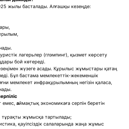
025 жылы басталады. Алғашқы кезеңде:
ары,
құрылым,
нады.
туристік лагерьлер (глэмпинг), қызмет көрсету
дары бой көтереді.
езеңімен жүзеге асады. Құрылыс жұмыстары қатаң
іледі. Бұл бастама мемлекеттік-жекеменшік
 яғни мемлекет инфрақұрылымның негізін қаласа,
нады.
ерпіліс
т емес,
а
ймақтық экономикаға серпін беретін
м тұрақты жұмысқа тартылады;
гистика, қауіпсіздік салаларында жаңа жұмыс