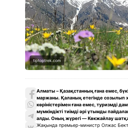
tiptoptrek.com
Алматы – Қазақстанның ғана емес, бү
маржаны. Қаланың етегінде созылып ж
көріністерімен ғана емес, туризмді д
мүмкіндікті тиімді әрі ұтымды пайдал
алды. Оның жүрегі — Көкжайлау шатқ
Жақында премьер-министр Олжас Бекте