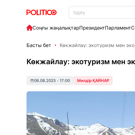
Соңғы жаңалықтар
Президент
Парламент
С
Басты бет
Көкжайлау: экотуризм мен экон
Көкжайлау: экотуризм мен эк
06.08.2025
•
17:00
Мөлдір ҚАЙНАР