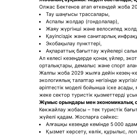
Олжас Бектенов атап өткендей жоба 2
Тау шаңғысы трассалары,
Аспалы жолдар (гондолалар),
Жаяу жүргінші және велосипед жолд
Қауіпсіздік және санитарлық инфра
Экобақылау пункттері,
Ақпараттық бағыттау жүйелері салы
Ал келесі кезеңдерде қонақ үйлер, эко
орталықтары, демалыс және спорт алаң
Жалпы жоба 2029 жылға дейін кезең-к
экологиялық талаптар негізінде жүргіз
әріптестік моделі бойынша іске асады,
жеке сектор туристік қызметтерді ұсы
Жұмыс орындары мен экономикалық с
Көкжайлау жобасы – тек туристік бағы
жүйелі қадам. Жоспарға сәйкес:
Алғашқы кезеңде кемінде 5 000 ада
Қызмет көрсету, көлік, құрылыс, ло