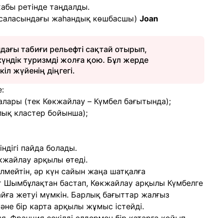
абы ретінде таңдалды.
і саласындағы жаһандық көшбасшы)
Joan
дағы табиғи рельефті сақтай отырып,
үндік туризмді жолға қою. Бұл жерде
іл жүйенің діңгегі.
:
алары (тек Көкжайлау – Күмбел бағытында);
лық кластер бойынша);
ндігі пайда болады.
кжайлау арқылы өтеді.
лмейтін, әр күн сайын жаңа шатқалға
т Шымбұлақтан бастап, Көкжайлау арқылы Күмбелге
айға жетуі мүмкін. Барлық бағыттар жалғыз
және бір карта арқылы жұмыс істейді.