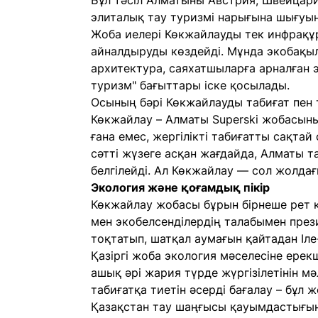
Бұл тәсіл Алматыны Австрия, Швейцария
элиталық тау туризмі нарығына шығуы
Жоба иелері Көкжайлауды тек инфрақұ
айналдыруды көздейді. Мұнда экобақыл
архитектура, саяхатшыларға арналған 
туризм" бағыттары іске қосылады.
Осының бәрі Көкжайлауды табиғат пен т
Көкжайлау – Алматы Superski жобасыны
ғана емес, жергілікті табиғатты сақта
сәтті жүзеге асқан жағдайда, Алматы т
белгілейді. Ал Көкжайлау — сол жолдағ
Экология және қоғамдық пікір
Көкжайлау жобасы бұрын бірнеше рет 
мен экобелсенділердің талабымен пре
тоқтатып, шатқал аумағын қайтадан Іле-
Қазіргі жоба экология мәселесіне ере
ашық әрі жария түрде жүргізілетінін мә
табиғатқа тиетін әсерді бағалау – бұл
Қазақстан тау шаңғысы қауымдастығы