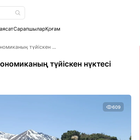
аясат
Сарапшылар
Қоғам
омиканың түйіскен ...
ономиканың түйіскен нүктесі
609