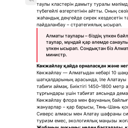
таулы кластерін дамыту туралы мәлімде
түбегейлі өзгертетінін айтты. Оның сө
жаһандық деңгейде сирек кездесетін т
пайдаланбау – стратегиялық ысырап.
Алматы таулары – біздің үлкен ба
таулар, мұндай қар әлемде санаулы
үлкен ысырап. Сондықтан біз Алмат
министр.
Көкжайлау қайда орналасқан және не
Көкжайлау — Алматыдан небәрі 10 шақ
шатқалдарының арасында, Іле Алатауы 
табиғи аймақ. Биіктігі 1450–1800 метр
тұрғындары үшін табиғат аясында дема
Көкжайлау флора мен фаунаның байлығ
жануарлар – қар барысы, Тянь-Шань қо
Сиверс алмасы мен Алатау шафраны сия
туризм емес, экологиялық маңызы жоға
Жобаның ауқымы: неден басталады, 