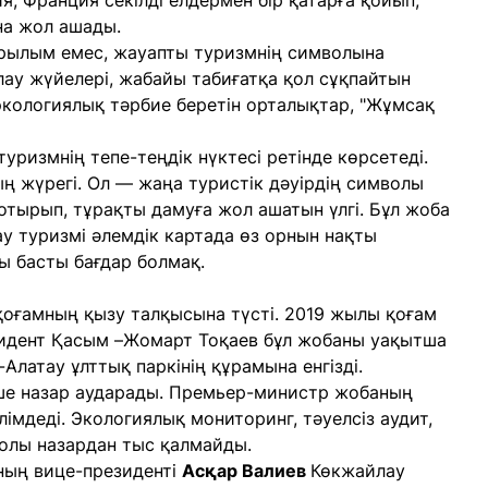
, Франция секілді елдермен бір қатарға қойып,
на жол ашады.
рылым емес, жауапты туризмнің символына
ау жүйелері, жабайы табиғатқа қол сұқпайтын
экологиялық тәрбие беретін орталықтар, "Жұмсақ
уризмнің тепе-теңдік нүктесі ретінде көрсетеді.
ң жүрегі. Ол — жаңа туристік дәуірдің символы
й отырып, тұрақты дамуға жол ашатын үлгі. Бұл жоба
ау туризмі әлемдік картада өз орнын нақты
ы басты бағдар болмақ.
қоғамның қызу талқысына түсті. 2019 жылы қоғам
зидент Қасым –Жомарт Тоқаев бұл жобаны уақытша
Алатау ұлттық паркінің құрамына енгізді.
кше назар аударады. Премьер-министр жобаның
лімдеді. Экологиялық мониторинг, тәуелсіз аудит,
 жолы назардан тыс қалмайды.
ның вице-президенті
Асқар Валиев
Көкжайлау