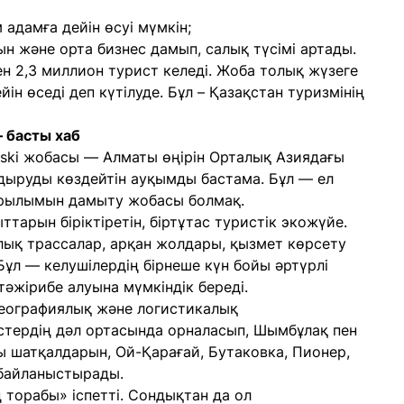
 адамға дейін өсуі мүмкін;
н және орта бизнес дамып, салық түсімі артады.
н 2,3 миллион турист келеді. Жоба толық жүзеге
йін өседі деп күтілуде. Бұл – Қазақстан туризмінің
– басты хаб
erski жобасы — Алматы өңірін Орталық Азиядағы
дыруды көздейтін ауқымды бастама. Бұл — ел
ұрылымын дамыту жобасы болмақ.
ыттарын біріктіретін, біртұтас туристік экожүйе.
ық трассалар, арқан жолдары, қызмет көрсету
ұл — келушілердің бірнеше күн бойы әртүрлі
тәжірибе алуына мүмкіндік береді.
географиялық және логистикалық
астердің дәл ортасында орналасып, Шымбұлақ пен
ы шатқалдарын, Ой-Қарағай, Бутаковка, Пионер,
 байланыстырады.
 торабы» іспетті. Сондықтан да ол