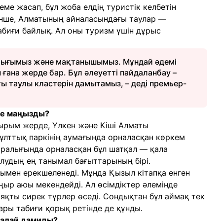
ме жасап, бұл жоба елдің туристік келбетін
зінше, Алматының айналасындағы таулар —
абиғи байлық. Ал оны туризм үшін дұрыс
йлығымыз және мақтанышымыз. Мұндай әдемі
 ғана жерде бар. Бұл әлеуетті пайдаланбау –
ы таулы кластерін дамытамыз, – деді премьер-
ге маңызды?
ырым жерде, Үлкен және Кіші Алматы
ұлттық паркінің аумағында орналасқан көркем
 аралығында орналасқан бұл шатқал — қала
лудың ең танымал бағыттарының бірі.
ымен ерекшеленеді. Мұнда Қызыл кітапқа енген
ңыр аюы мекендейді. Ал өсімдіктер әлемінде
қты сирек түрлер өседі. Сондықтан бұл аймақ тек
ры табиғи қорық ретінде де құнды.
қалай дамиды?