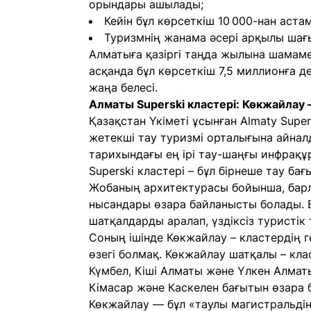
орындары ашылады;
Кейін бұл көрсеткіш 10 000-нан астам
Туризмнің жанама әсері арқылы шағы
Алматыға қазіргі таңда жылына шамаме
асқанда бұл көрсеткіш 7,5 миллионға де
жаңа белесі.
Алматы Superski кластері: Көкжайлау 
Қазақстан Үкіметі ұсынған Almaty Sup
жетекші тау туризмі орталығына айнал
тарихындағы ең ірі тау-шаңғы инфрақ
Superski кластері – бұл бірнеше тау бағ
Жобаның архитектурасы бойынша, барл
нысандары өзара байланысты болады. Б
шатқалдарды аралап, үздіксіз туристік 
Соның ішінде Көкжайлау – кластердің 
өзегі болмақ. Көкжайлау шатқалы – кл
Күмбел, Кіші Алматы және Үлкен Алмат
Кімасар және Каскелен бағытын өзара
Көкжайлау — бұл «таулы магистральдің