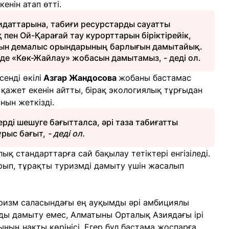
енін атап өтті.
идаттарына, табиғи ресурстарды сауатты
 пен Ой-Қарағай тау курорттарын біріктірейік,
ғын демалыс орындарының барлығын дамытайық.
інде «Көк-Жайлау» жобасын дамытамыз, - деді ол.
енді өкілі
Азгар Жандосова
жобаны бастамас
ажет екенін айтты, бірақ экологиялық тұрғыдан
нын жеткізді.
рді шешуге бағытталса, әрі таза табиғатты
дұрыс бағыт,
- деді ол.
қ стандарттарға сай бақылау тетіктері енгізіледі.
рып, тұрақты туризмді дамыту үшін жасалып
ризм саласындағы ең ауқымды әрі амбициялы
алды дамыту емес, Алматыны Орталық Азиядағы ірі
ның нақты көрінісі. Егер бұл бастама жоспарға