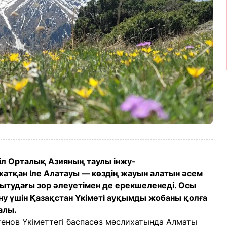
кіл Орталық Азияның таулы інжу-
атқан Іле Алатауы — көздің жауын алатын әсем
амытудағы зор әлеуетімен де ерекшеленеді. Осы
ану үшін Қазақстан Үкіметі ауқымды жобаны қолға
алы.
нов Үкіметтегі баспасөз мәслихатында Алматы