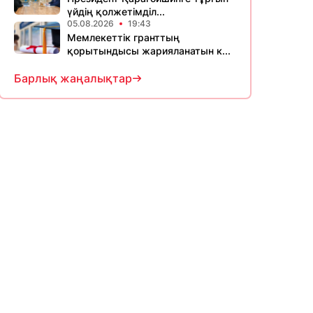
үйдің қолжетімділ...
05.08.2026
19:43
Мемлекеттік гранттың
қорытындысы жарияланатын к...
Барлық жаңалықтар