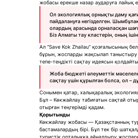
жобасы ерекше назар аударуға лайық ек
Ол экологиялық орнықты даму қағ
пайдалануға негізделген. Шымбұлақ
олардың арасында орналасқан ша
Біз Алматы тау кластерін, оның іш
Ал "Save Kok Zhailau" қозғалысының белс
бұрын, жоспарды жақсылап таныстыру қ
тепе-теңдікті сақтау идеясын қолдайты
Жоба бюджеті әлеуметтік мәселеле
сақтау үшін құрылған болса, ол – 
Сонымен қатар, халықаралық экологиялы
Бұл – Көкжайлау табиғатын сақтай оты
отырған теңгерімді қадам.
Қорытынды
Көкжайлау жобасы — Қазақстанның ту
бастамалардың бірі. Бұл тек бір шатқ
туристік орталыққа айналдыру жоспары