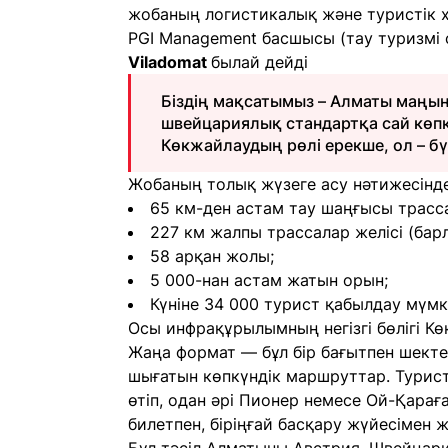
жобаның логистикалық және туристік х
PGI Management басшысы (тау туризм
Viladomat
былай дейді
Біздің мақсатымыз – Алматы маңын
швейцариялық стандартқа сай көпк
Көкжайлаудың рөлі ерекше, ол – бүк
Жобаның толық жүзеге асу нәтижесінде
65 км-ден астам тау шаңғысы трасс
227 км жалпы трассалар желісі (бар
58 арқан жолы;
5 000-нан астам жатын орын;
Күніне 34 000 турист қабылдау мүмкі
Осы инфрақұрылымның негізгі бөлігі Кө
Жаңа формат — бұл бір бағытпен шекте
шығатын көпкүндік маршруттар. Турис
өтіп, одан әрі Пионер немесе Ой-Қарағ
билетпен, біріңғай басқару жүйесімен 