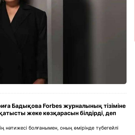
ариға Бадықова Forbes журналының тізіміне
е қатысты жеке көзқарасын білдірді, деп
ің нәтижесі болғанымен, оның өмірінде түбегейлі