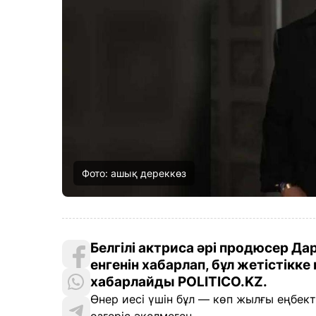
Фото: ашық дереккөз
Белгілі актриса әрі продюсер Д
енгенін хабарлап, бұл жетістікк
хабарлайды POLITICO.KZ.
Өнер иесі үшін бұл — көп жылғы еңбект