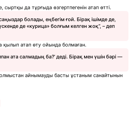
де, сыртқы да тұрғыда өзгертпегенін атап өтті.
аңыздар болады, еңбегім ғой. Бірақ ішімде де,
үскенде де «курица» болғым келген жоқ”, – деп
 қылып атап өту ойында болмаған.
пан ата салмадың ба?’ деді. Бірақ мен үшін бәрі —
болмыстан айнымауды басты ұстаным санайтынын