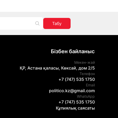
Табу
Бізбен байланыс
Мекен-жай
ҚР, Астана қаласы, Көксай, дом 2/5
Телефон
+7 (747) 535 1750
Email
politico.kz@gmail.com
WhatsApp
+7 (747) 535 1750
Құпиялық саясаты