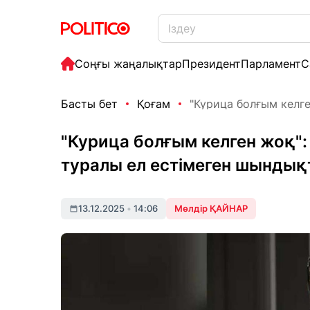
Соңғы жаңалықтар
Президент
Парламент
С
Басты бет
Қоғам
"Курица болғым келге
"Курица болғым келген жоқ":
туралы ел естімеген шындық
13.12.2025
•
14:06
Мөлдір ҚАЙНАР