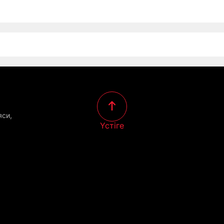
яси,
Үстіге