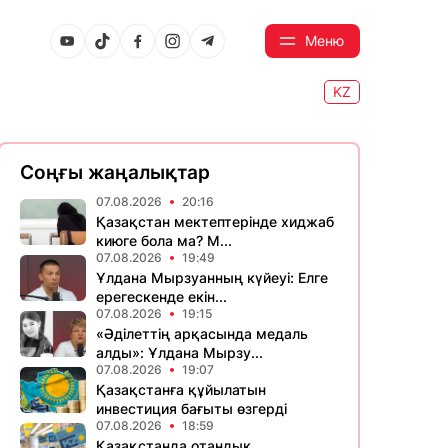
Меню
KZ
Соңғы жаңалықтар
07.08.2026
20:16
Қазақстан мектептерінде хиджаб
киюге бола ма? М...
07.08.2026
19:49
Ұлдана Мырзуанның күйеуі: Елге
ерегескенде екін...
07.08.2026
19:15
«Әділеттің арқасында медаль
алды»: Ұлдана Мырзу...
07.08.2026
19:07
Қазақстанға құйылатын
инвестиция бағыты өзгерді
07.08.2026
18:59
Қазақстанда отандық