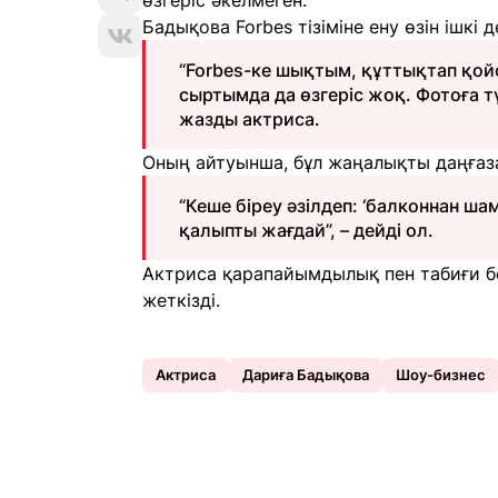
өзгеріс әкелмеген.
Бадықова Forbes тізіміне ену өзін ішкі 
“Forbes-ке шықтым, құттықтап қойс
сыртымда да өзгеріс жоқ. Фотоға т
жазды актриса.
Оның айтуынша, бұл жаңалықты даңғаза
“Кеше біреу әзілдеп: ‘балконнан шам
қалыпты жағдай”, – дейді ол.
Актриса қарапайымдылық пен табиғи 
жеткізді.
Актриса
Дариға Бадықова
Шоу-бизнес