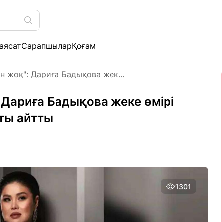
аясат
Сарапшылар
Қоғам
н жоқ": Дариға Бадықова жек...
 Дариға Бадықова жеке өмірі
ты айтты
1301