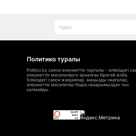
Политико туралы
Politico.kz саяси-әлеуметтік порталы – еліміздегі са
әлеуметтік мәселелерге арналған бірегей жоба.
Еліміздегі саяси жағдайлар, маңызды оқиғалар,
әлеуметтік мәселелер біздің назарымыздан тыс
қалмайды.