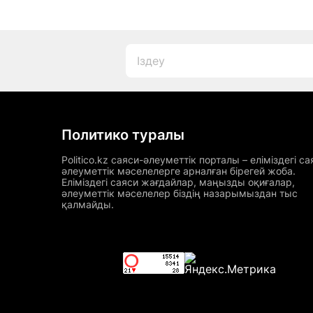
Политико туралы
Politico.kz саяси-әлеуметтік порталы – еліміздегі са
әлеуметтік мәселелерге арналған бірегей жоба.
Еліміздегі саяси жағдайлар, маңызды оқиғалар,
әлеуметтік мәселелер біздің назарымыздан тыс
қалмайды.