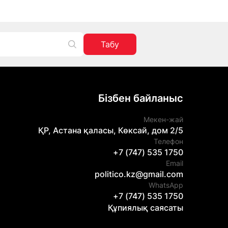
Табу
Бізбен байланыс
Мекен-жай
ҚР, Астана қаласы, Көксай, дом 2/5
Телефон
+7 (747) 535 1750
Email
politico.kz@gmail.com
WhatsApp
+7 (747) 535 1750
Құпиялық саясаты