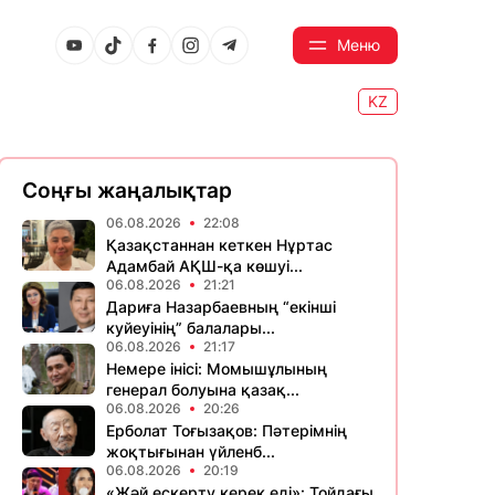
Меню
KZ
Соңғы жаңалықтар
06.08.2026
22:08
Қазақстаннан кеткен Нұртас
Адамбай АҚШ-қа көшуі...
06.08.2026
21:21
Дариға Назарбаевның “екінші
куйеуінің” балалары...
06.08.2026
21:17
Немере інісі: Момышұлының
генерал болуына қазақ...
06.08.2026
20:26
Ерболат Тоғызақов: Пәтерімнің
жоқтығынан үйленб...
06.08.2026
20:19
«Жәй ескерту керек еді»: Тойдағы