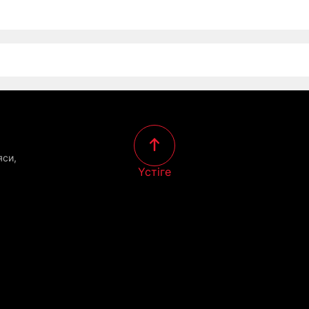
яси,
Үстіге