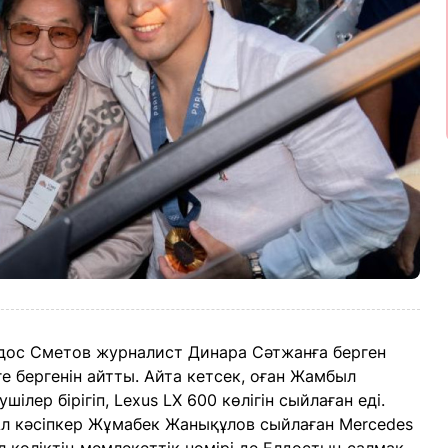
ос Сметов журналист Динара Сәтжанға берген
е бергенін айтты. Айта кетсек, оған Жамбыл
шілер бірігіп, Lexus LX 600 көлігін сыйлаған еді.
. Ал кәсіпкер Жұмабек Жанықұлов сыйлаған Merсedes