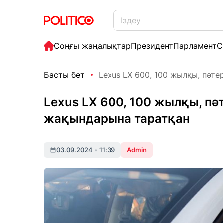
Соңғы жаңалықтар
Президент
Парламент
С
Басты бет
Lexus LX 600, 100 жылқы, пәтер
Lexus LX 600, 100 жылқы, п
жақындарына таратқан
03.09.2024
•
11:39
Admin