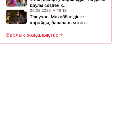
даулы сөзден к...
06.08.2026
19:18
Тілеухан: Махаббат дінге
қарайды, балаларым кәп...
Барлық жаңалықтар