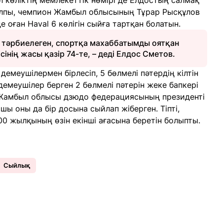
л көліктің мемлекеттік нөмірі де Елдостың салмақ
Жалпы, чемпион Жамбыл облысының Тұрар Рысқұлов
 оған Haval 6 көлігін сыйға тартқан болатын.
п тәрбиелеген, спортқа махаббатымды оятқан
інің жасы қазір 74-те, – деді Елдос Сметов.
емеушілермен бірлесіп, 5 бөлмелі пәтердің кілтін
 демеушілер берген 2 бөлмелі пәтерін жеке бапкері
 Жамбыл облысы дзюдо федерациясының президенті
шы оны да бір досына сыйлап жіберген. Тіпті,
00 жылқының өзін екінші ағасына беретін болыпты.
Сыйлық