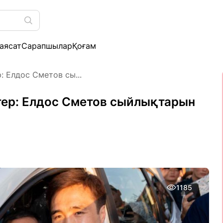
аясат
Сарапшылар
Қоғам
: Елдос Сметов сы...
әтер: Елдос Сметов сыйлықтарын
1185