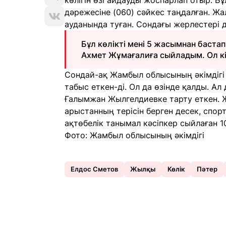
көлігін өзі айдауды жоспарлап отыр. Бұ
дәрежесіне (060) сәйкес таңдалған. 
ауданында туған. Сондағы жерлестері де
Бұл көлікті мені 5 жасымнан баста
Ахмет Жұмағалиға сыйладым. Ол кіс
Сондай-ақ Жамбыл облысының әкімдігі д
табыс еткен-ді. Ол да өзінде қалды. Ал
Ғалымжан Жылгелдиевке тарту еткен.
арыстанның терісін берген десек, спорт
ақтөбелік танымал кәсіпкер сыйлаған 1
Фото: Жамбыл облысының әкімдігі
Елдос Сметов
Жылқы
Көлік
Пәтер