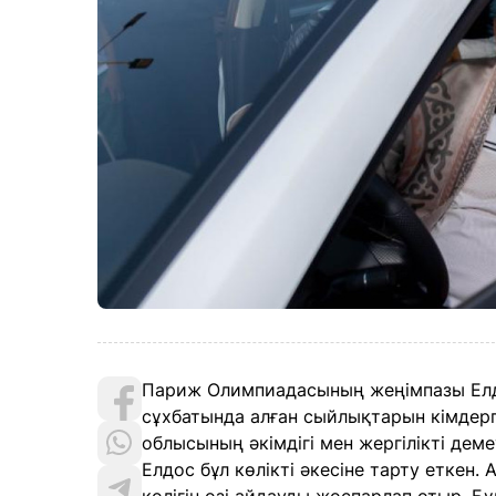
Париж Олимпиадасының жеңімпазы Елд
сұхбатында алған сыйлықтарын кімдерг
облысының әкімдігі мен жергілікті демеу
Елдос бұл көлікті әкесіне тарту еткен