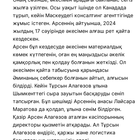
жылға үзілген. Осы уақыт ішінде ол Канадада
тұрып, кейін Мәскеудегі консалтинг агенттігінде
жұмыс істеген. Арсеннің айтуынша, 2024
жылдың 17 сәуірінде әкесімен алғаш рет қайта
кездескен.
Арсен бұл кездесуде әкесінен материалдық
көмек күтпегенін, оған ең маңыздысы әкелік
қамқорлық пен қолдау болғанын жеткізді. Ол
әкесімен қайта табысуына қарындасы
Әминаның себепкер болғанын айтып, алғысын
білдірді. Кейін Тұрсын Алагөзов ұлына
Шымкенттегі сыра зауытын басқаруды сеніп
тапсырған. Бұл шешімді Арсеннің анасы Ләйсара
Маратова да қолдап, ұлына сенім білдірген.
Қазір Арсен Алагөзов аталған кәсіпорынның
директоры қызметін атқарады. Ал Тұрсын
Алагөзов өндіріс, қаржы және логистика