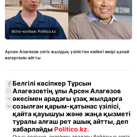
Фото-коллаж: Politico.kz
Арсен Алагөзов сегіз жылдық үзілістен кейінгі өмірі қалай
өзгергенін айтты
Белгілі кәсіпкер Тұрсын
Алагөзовтің ұлы Арсен Алагөзов
әкесімен арадағы ұзақ жылдарға
созылған қарым-қатынас үзілісі,
қайта қауышуы және жаңа қызметі
туралы алғаш рет ашық айтты, деп
хабарлайды
Politico.kz.
Оның сөзінше, әкесімен арадағы байланыс сегіз