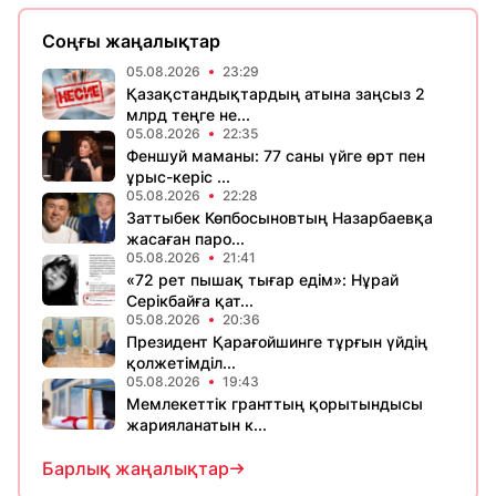
Соңғы жаңалықтар
05.08.2026
23:29
Қазақстандықтардың атына заңсыз 2
млрд теңге не...
05.08.2026
22:35
Феншуй маманы: 77 саны үйге өрт пен
ұрыс-керіс ...
05.08.2026
22:28
Заттыбек Көпбосыновтың Назарбаевқа
жасаған паро...
05.08.2026
21:41
«72 рет пышақ тығар едім»: Нұрай
Серікбайға қат...
05.08.2026
20:36
Президент Қарағойшинге тұрғын үйдің
қолжетімділ...
05.08.2026
19:43
Мемлекеттік гранттың қорытындысы
жарияланатын к...
Барлық жаңалықтар