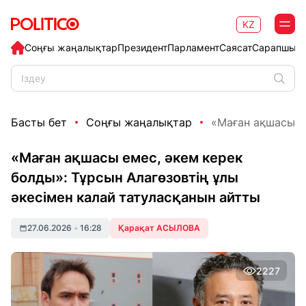
KZ
Соңғы жаңалықтар
Президент
Парламент
Саясат
Сарапшыл
Басты бет
Соңғы жаңалықтар
«Маған ақшасы ем
«Маған ақшасы емес, әкем керек
болды»: Тұрсын Алагөзовтің ұлы
әкесімен калай татуласқанын айтты
27.06.2026
•
16:28
Қарақат АСЫЛОВА
2227