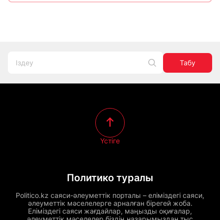
Табу
Үстіге
Политико туралы
Politico.kz саяси-әлеуметтік порталы – еліміздегі саяси,
әлеуметтік мәселелерге арналған бірегей жоба.
Еліміздегі саяси жағдайлар, маңызды оқиғалар,
әлеуметтік мәселелер біздің назарымыздан тыс