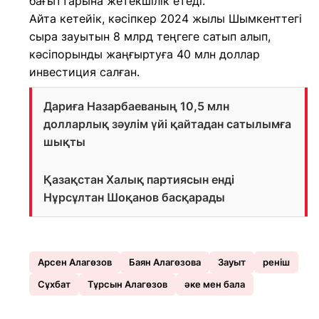
бағыттарына жетекшілік етеді.
Айта кетейік, кәсіпкер 2024 жылы Шымкенттегі
сыра зауытын 8 млрд теңгеге сатып алып,
кәсіпорынды жаңғыртуға 40 млн доллар
инвестиция салған.
Дариға Назарбаеваның 10,5 млн
долларлық зәулім үйі қайтадан сатылымға
шықты
Қазақстан Халық партиясын енді
Нұрсұлтан Шоқанов басқарады
Арсен Алагөзов
Баян Алагөзова
Зауыт
реніш
Сұхбат
Тұрсын Алагөзов
әке мен бала