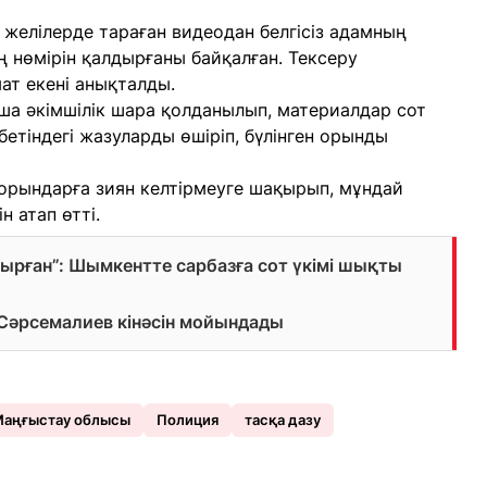
желілерде тараған видеодан белгісіз адамның
ің нөмірін қалдырғаны байқалған. Тексеру
ат екені анықталды.
ша әкімшілік шара қолданылып, материалдар сот
 бетіндегі жазуларды өшіріп, бүлінген орынды
орындарға зиян келтірмеуге шақырып, мұндай
 атап өтті.
ырған”: Шымкентте сарбазға сот үкімі шықты
Сәрсемалиев кінәсін мойындады
аңғыстау облысы
Полиция
тасқа дазу