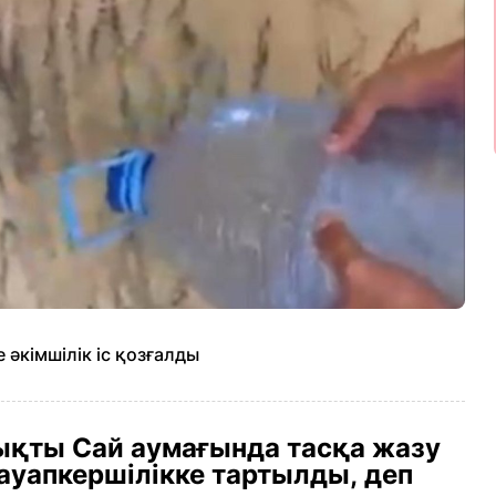
әкімшілік іс қозғалды
ықты Сай аумағында тасқа жазу
ауапкершілікке тартылды, деп