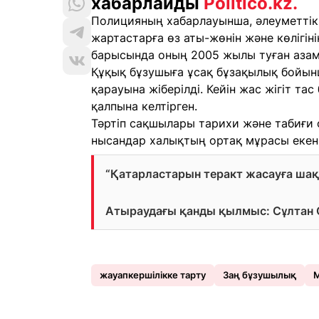
хабарлайды
Politico.kz.
Полицияның хабарлауынша, әлеуметтік 
жартастарға өз аты-жөнін және көлігін
барысында оның 2005 жылы туған азам
Құқық бұзушыға ұсақ бұзақылық бойын
қарауына жіберілді. Кейін жас жігіт тас
қалпына келтірген.
Тәртіп сақшылары тарихи және табиғи 
нысандар халықтың ортақ мұрасы екенін
“Қатарластарын теракт жасауға шақ
Атыраудағы қанды қылмыс: Сұлтан 
жауапкершілікке тарту
Заң бұзушылық
М