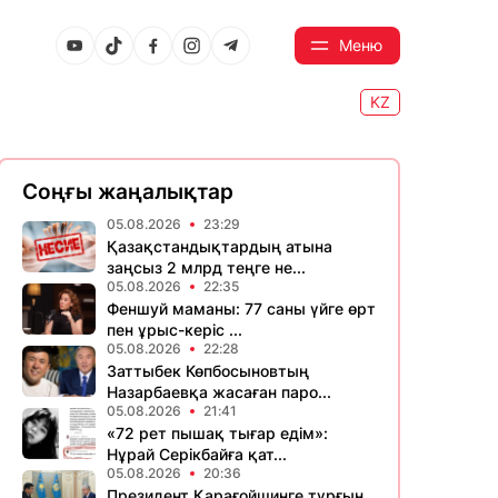
Меню
KZ
Соңғы жаңалықтар
05.08.2026
23:29
Қазақстандықтардың атына
заңсыз 2 млрд теңге не...
05.08.2026
22:35
Феншуй маманы: 77 саны үйге өрт
пен ұрыс-керіс ...
05.08.2026
22:28
Заттыбек Көпбосыновтың
Назарбаевқа жасаған паро...
05.08.2026
21:41
«72 рет пышақ тығар едім»:
Нұрай Серікбайға қат...
05.08.2026
20:36
Президент Қарағойшинге тұрғын