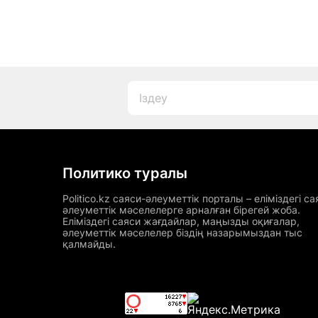
Политико туралы
Politico.kz саяси-әлеуметтік порталы – еліміздегі са
әлеуметтік мәселелерге арналған бірегей жоба.
Еліміздегі саяси жағдайлар, маңызды оқиғалар,
әлеуметтік мәселелер біздің назарымыздан тыс
қалмайды.