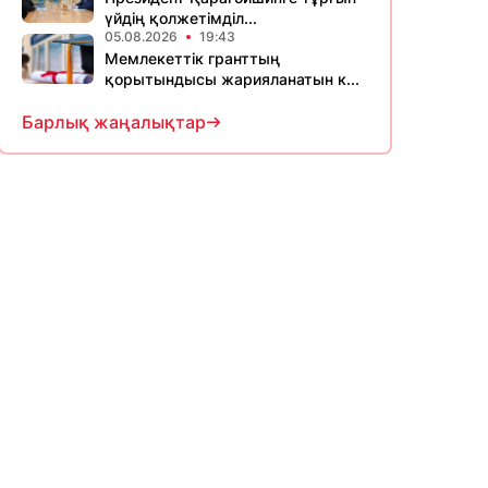
үйдің қолжетімділ...
05.08.2026
19:43
Мемлекеттік гранттың
қорытындысы жарияланатын к...
Барлық жаңалықтар