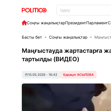
Соңғы жаңалықтар
Президент
Парламент
С
Басты бет
Соңғы жаңалықтар
Маңғыст
Маңғыстауда жартастарға жа
тартылды (ВИДЕО)
10.05.2026
•
16:42
Қарақат АСЫЛОВА