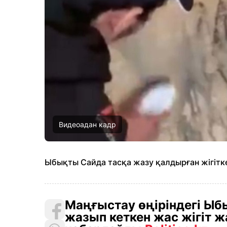
Видеоадан кадр
Ыбықты Сайда тасқа жазу қалдырған жігітке 
Маңғыстау өңіріндегі Ыб
жазып кеткен жас жігіт ж