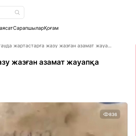
аясат
Сарапшылар
Қоғам
ауда жартастарға жазу жазған азамат жауа...
зу жазған азамат жауапқа
836