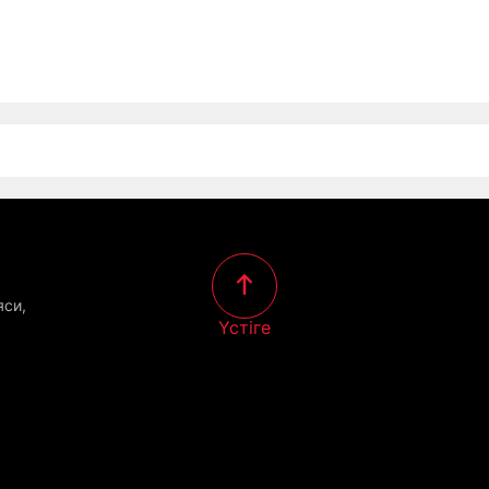
яси,
Үстіге