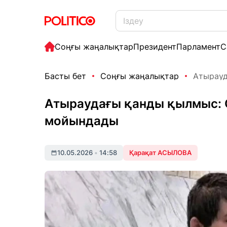
Соңғы жаңалықтар
Президент
Парламент
С
Басты бет
Соңғы жаңалықтар
Атырауд
Атыраудағы қанды қылмыс: С
мойындады
10.05.2026
•
14:58
Қарақат АСЫЛОВА