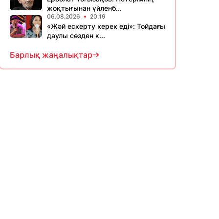
жоқтығынан үйленб...
06.08.2026
20:19
«Жәй ескерту керек еді»: Тойдағы
даулы сөзден к...
Барлық жаңалықтар