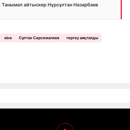
”: Танымал айтыскер Нұрсұлтан Назарбаев
кінә
Сұлтан Сәрсемалиев
тергеу аяқталды