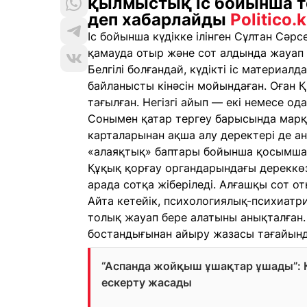
қылмыстық іс бойынша те
деп хабарлайды
Politico.
Іс бойынша күдікке ілінген Сұлтан Сәр
қамауда отыр және сот алдында жауап 
Белгілі болғандай, күдікті іс материал
байланысты кінәсін мойындаған. Оған
тағылған. Негізгі айып — екі немесе од
Сонымен қатар тергеу барысында марқұ
карталарынан ақша алу деректері де а
«алаяқтық» баптары бойынша қосымша і
Құқық қорғау органдарындағы дереккөз
арада сотқа жіберіледі. Алғашқы сот о
Айта кетейік, психологиялық-психиатри
толық жауап бере алатыны анықталған. 
бостандығынан айыру жазасы тағайынд
“Аспанда жойқыш ұшақтар ұшады”: Қ
ескерту жасады