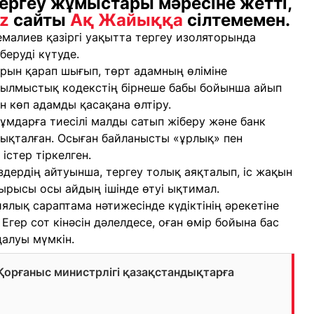
ргеу жұмыстары мәресіне жетті,
kz
сайты
Ақ Жайыққа
сілтемемен.
семалиев қазіргі уақытта тергеу изоляторында
беруді күтуде.
дарын қарап шығып, төрт адамның өліміне
 Қылмыстық кодекстің бірнеше бабы бойынша айып
ан көп адамды қасақана өлтіру.
мдарға тиесілі малды сатып жіберу және банк
нықталған. Осыған байланысты «ұрлық» пен
стер тіркелген.
дердің айтуынша, тергеу толық аяқталып, іс жақын
тырысы осы айдың ішінде өтуі ықтимал.
ялық сараптама нәтижесінде күдіктінің әрекетіне
Егер сот кінәсін дәлелдесе, оған өмір бойына бас
алуы мүмкін.
орғаныс министрлігі қазақстандықтарға