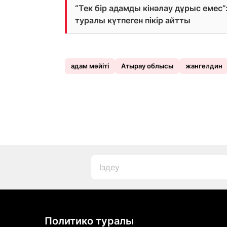
“Тек бір адамды кінәлау дұрыс емес
туралы күтпеген пікір айтты
адам мәйіті
Атырау облысы
жангелдин
Политико туралы