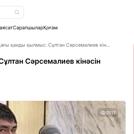
аясат
Сарапшылар
Қоғам
ағы қанды қылмыс: Сұлтан Сәрсемалиев кін...
ұлтан Сәрсемалиев кінәсін
2117