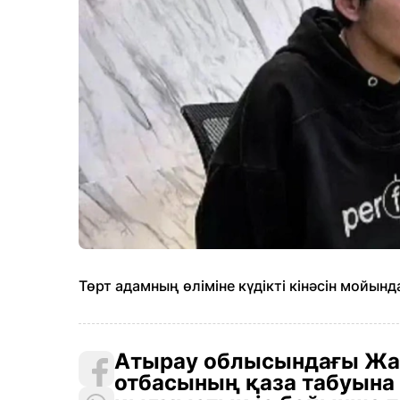
Төрт адамның өліміне күдікті кінәсін мойын
Атырау облысындағы Жан
отбасының қаза табуына