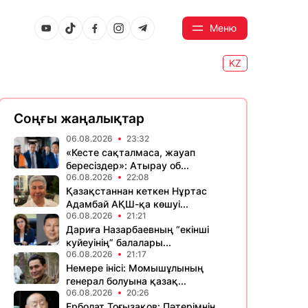
Меню
KZ
Соңғы жаңалықтар
06.08.2026
23:32
«Кесте сақталмаса, жауап
бересіздер»: Атырау об...
06.08.2026
22:08
Қазақстаннан кеткен Нұртас
Адамбай АҚШ-қа көшуі...
06.08.2026
21:21
Дариға Назарбаевның “екінші
куйеуінің” балалары...
06.08.2026
21:17
Немере інісі: Момышұлының
генерал болуына қазақ...
06.08.2026
20:26
Ерболат Тоғызақов: Пәтерімнің