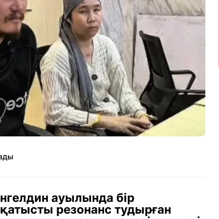
дады
гелдин ауылында бір
 қатысты резонанс тудырған