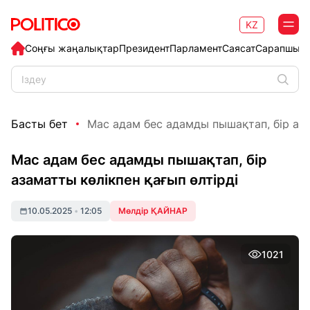
KZ
Соңғы жаңалықтар
Президент
Парламент
Саясат
Сарапшыл
Басты бет
Мас адам бес адамды пышақтап, бір азам
Мас адам бес адамды пышақтап, бір
азаматты көлікпен қағып өлтірді
10.05.2025
•
12:05
Мөлдір ҚАЙНАР
1021