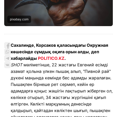
pixabay.com
Сахалинде, Корсаков қаласындағы Окружная
көшесінде сұмдық оқиға орын алды, деп
хабарлайды
POLITICO.KZ
.
SHOT
мәліметінше, 22 жастағы Евгений есімді
азамат қолына үлкен пышақ алып, "Пивной рай"
дүкені маңында кемінде бес адамды жаралаған.
Пышақпен бірнеше рет сермеп, кейін ер
адамдарға қоқыс жәшігін лақтырып жіберген ол,
көлікке отырып, 34 жастағы жүргіншіні қағып
өлтірген. Көлікті марқұмның денесінде
қалдырып, қайтадан көліктен шығып, пышақпен