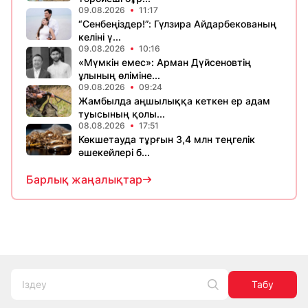
09.08.2026
11:17
“Сенбеңіздер!”: Гүлзира Айдарбекованың
келіні ү...
09.08.2026
10:16
«Мүмкін емес»: Арман Дүйсеновтің
ұлының өліміне...
09.08.2026
09:24
Жамбылда аңшылыққа кеткен ер адам
туысының қолы...
08.08.2026
17:51
Көкшетауда тұрғын 3,4 млн теңгелік
әшекейлері б...
Барлық жаңалықтар
Табу