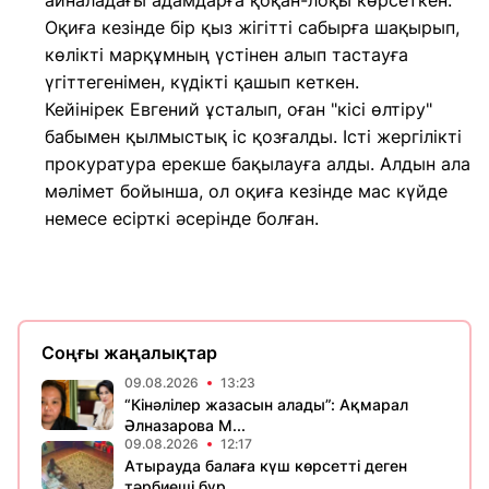
айналадағы адамдарға қоқан-лоқы көрсеткен.
Оқиға кезінде бір қыз жігітті сабырға шақырып,
көлікті марқұмның үстінен алып тастауға
үгіттегенімен, күдікті қашып кеткен.
Кейінірек Евгений ұсталып, оған "кісі өлтіру"
бабымен қылмыстық іс қозғалды. Істі жергілікті
прокуратура ерекше бақылауға алды. Алдын ала
мәлімет бойынша, ол оқиға кезінде мас күйде
немесе есірткі әсерінде болған.
Соңғы жаңалықтар
09.08.2026
13:23
“Кінәлілер жазасын алады”: Ақмарал
Әлназарова М...
09.08.2026
12:17
Атырауда балаға күш көрсетті деген
тәрбиеші бұр...