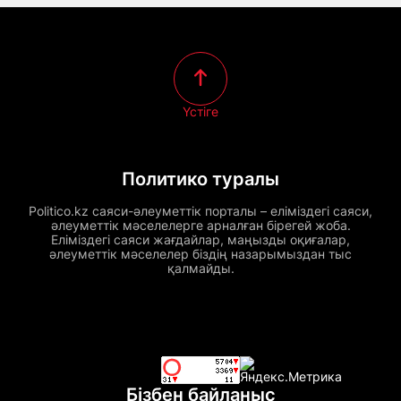
Үстіге
Политико туралы
Politico.kz саяси-әлеуметтік порталы – еліміздегі саяси,
әлеуметтік мәселелерге арналған бірегей жоба.
Еліміздегі саяси жағдайлар, маңызды оқиғалар,
әлеуметтік мәселелер біздің назарымыздан тыс
қалмайды.
Бізбен байланыс