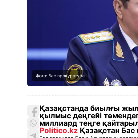
Фото: Бас прокуратура
Қазақстанда биылғы жы
қылмыс деңгейі төменде
миллиард теңге қайтары
Politico.kz
Қазақстан Бас 