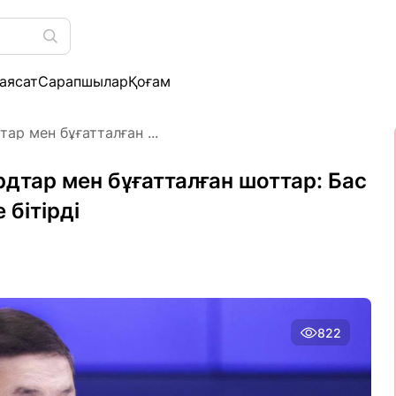
аясат
Сарапшылар
Қоғам
р мен бұғатталған ...
дтар мен бұғатталған шоттар: Бас
бітірді
822