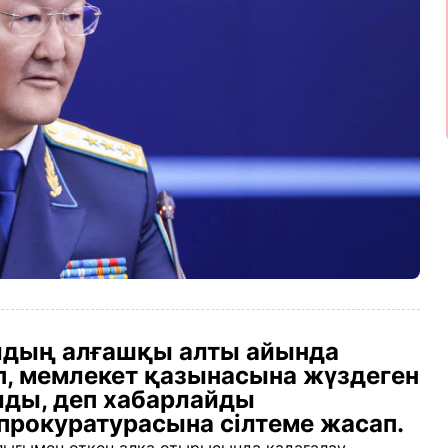
лдың алғашқы алты айында
п, мемлекет қазынасына жүздеген
лды, деп хабарлайды
прокуратурасына сілтеме жасап.