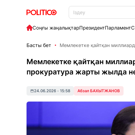
Соңғы жаңалықтар
Президент
Парламент
С
Басты бет
Мемлекетке қайтқан миллиардта
Мемлекетке қайтқан миллиар
прокуратура жарты жылда не 
24.06.2026
•
15:58
Абзал БАХЫТЖАНОВ