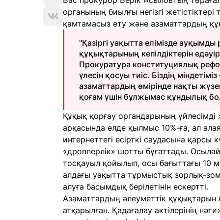
Бас прокурор Берік Асыловтың төраға
органының биылғы негізгі жетістіктері
қамтамасыз ету және азаматтардың құқ
"Қазіргі уақытта елімізде ауқымды
құқықтарының кепілдіктерін едәуір 
Прокуратура конституциялық рефор
үлесін қосуы тиіс. Біздің міндетім
азаматтардың өмірінде нақты жүзе
қоғам үшін бұлжымас құндылық бол
Құқық қорғау органдарының үйлесімді
арқасында елде қылмыс 10%-ға, ал ала
интернеттегі есірткі саудасына қарсы 
«дропперлік» шотты бұғаттады. Осылай
тосқауыл қойылып, осы бағыттағы 10 
алдағы уақытта тұрмыстық зорлық-зо
алуға басымдық берілетінін ескертті.
Азаматтардың әлеуметтік құқықтарын
атқарылған. Қадағалау актілерінің нә