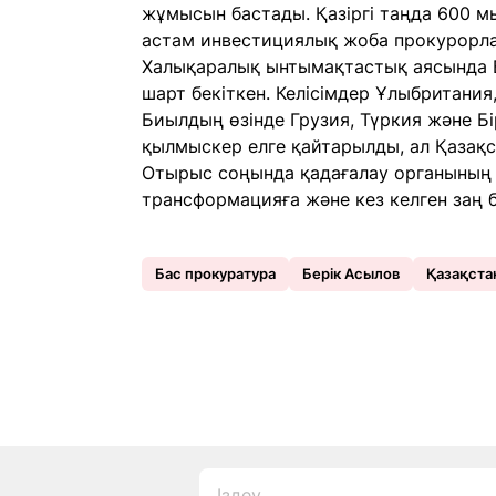
жұмысын бастады. Қазіргі таңда 600 м
астам инвестициялық жоба прокурорла
Халықаралық ынтымақтастық аясында 
шарт бекіткен. Келісімдер Ұлыбритания
Биылдың өзінде Грузия, Түркия және Бі
қылмыскер елге қайтарылды, ал Қазақст
Отырыс соңында қадағалау органының
трансформацияға және кез келген заң б
Бас прокуратура
Берік Асылов
Қазақста