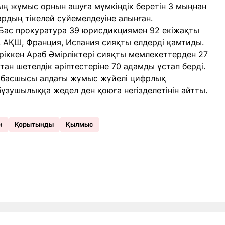
ың жұмыс орнын ашуға мүмкіндік беретін 3 мыңнан
рдың тікелей сүйемелдеуіне алынған.
Бас прокуратура 39 юрисдикциямен 92 екіжақты
, АҚШ, Франция, Испания сияқты елдерді қамтиды.
ріккен Араб Әмірліктері сияқты мемлекеттерден 27
ан шетелдік әріптестеріне 70 адамды ұстап берді.
 басшысы алдағы жұмыс жүйелі цифрлық
ұзушылыққа жедел ден қоюға негізделетінін айтты.
н
Қорытынды
Қылмыс