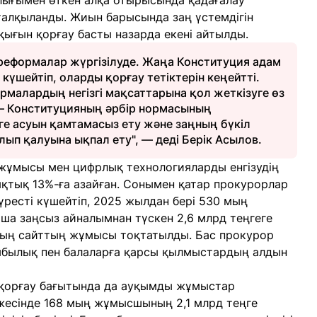
лығымен өткен алқа отырысында қадағалау
 талқыланды. Жиын барысында заң үстемдігін
ығын қорғау басты назарда екені айтылды.
 реформалар жүргізілуде. Жаңа Конституция адам
күшейтіп, оларды қорғау тетіктерін кеңейтті.
малардың негізгі мақсаттарына қол жеткізуге өз
із – Конституцияның әрбір нормасының
ге асуын қамтамасыз ету және заңның бүкіл
ып қалуына ықпал ету", — деді Берік Асылов.
 жұмысы мен цифрлық технологияларды енгізудің
яқтық 13%-ға азайған. Сонымен қатар прокурорлар
күресті күшейтіп, 2025 жылдан бері 530 мың
ша заңсыз айналымнан түскен 2,6 млрд теңгеге
мың сайттың жұмысы тоқтатылды. Бас прокурор
мбылық пен балаларға қарсы қылмыстардың алдын
 қорғау бағытында да ауқымды жұмыстар
тижесінде 168 мың жұмысшының 2,1 млрд теңге