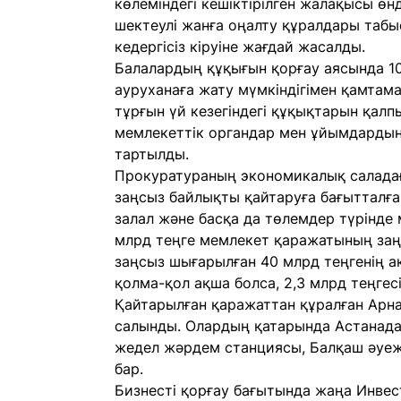
көлеміндегі кешіктірілген жалақысы өнд
шектеулі жанға оңалту құралдары таб
кедергісіз кіруіне жағдай жасалды.
Балалардың құқығын қорғау аясында 10
ауруханаға жату мүмкіндігімен қамтама
тұрғын үй кезегіндегі құқықтарын қалп
мемлекеттік органдар мен ұйымдардың
тартылды.
Прокуратураның экономикалық салада
заңсыз байлықты қайтаруға бағытталған
залал және басқа да төлемдер түрінде 
млрд теңге мемлекет қаражатының заң
заңсыз шығарылған 40 млрд теңгенің ак
қолма-қол ақша болса, 2,3 млрд теңгесі 
Қайтарылған қаражаттан құралған Арна
салынды. Олардың қатарында Астанад
жедел жәрдем станциясы, Балқаш әуеж
бар.
Бизнесті қорғау бағытында жаңа Инвес