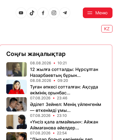
Меню
KZ
Соңғы жаңалықтар
08.08.2026
10:21
12 жылға сотталды: Нұрсұлтан
Назарбаевтың бұрын...
08.08.2026
09:20
Туған әпкесі сотталған: Ақсуда
әкімінің орынбас...
07.08.2026
23:46
Әділет Зейнел: Менің үйленгенім
— өткенімді ұмы...
07.08.2026
23:10
«Үнсіз қала алмаймын»: Айжан
Аймағанова әйелдер...
07.08.2026
22:54
"Діндар болып көрінемін деп