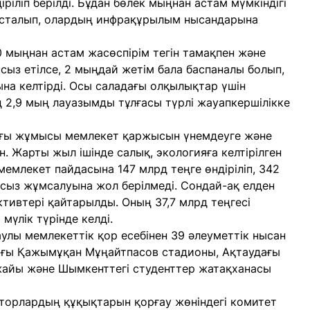
іріліп берілді. Бұдан бөлек мыңнан астам мүмкіндігі
ысталып, олардың инфрақұрылым нысандарына
 мыңнан астам жасөспірім тегін тамақпен және
сыз етілсе, 2 мыңдай жетім бала баспаналы болып,
ына келтірді. Осы саладағы олқылықтар үшін
 2,9 мың лауазымды тұлғасы түрлі жауапкершілікке
ғы жұмысы мемлекет қаржысын үнемдеуге және
. Жарты жыл ішінде салық, экологияға келтірілген
мемлекет пайдасына 147 млрд теңге өндіріліп, 342
сыз жұмсалуына жол берілмеді. Сондай-ақ елден
тивтері қайтарылды. Оның 37,7 млрд теңгесі
мүлік түрінде келді.
улы мемлекеттік қор есебінен 39 әлеуметтік нысан
ағы Қажымұқан Мұңайтпасов стадионы, Ақтаудағы
айы және Шымкенттегі студенттер жатақханасы
торлардың құқықтарын қорғау жөніндегі комитет