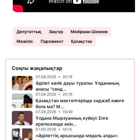
Депутаттық
Заңгер
Мейірман Шекеев
Мәжіліс
Парламент
Қазақстан
Соңғы жаңалықтар
07.08.2026
20:19
Әділет көлік дауы туралы: Ұлдананың
анасы "сенд...
07.08.2026
20:16
Қазақстан мектептерінде хиджаб киюге
бола ма? М...
07.08.2026
19:49
Ұлдана Мырзуанның күйеуі: Елге
ерегескенде екін...
07.08.2026
19:15
«Әділеттің арқасында медаль алды»: