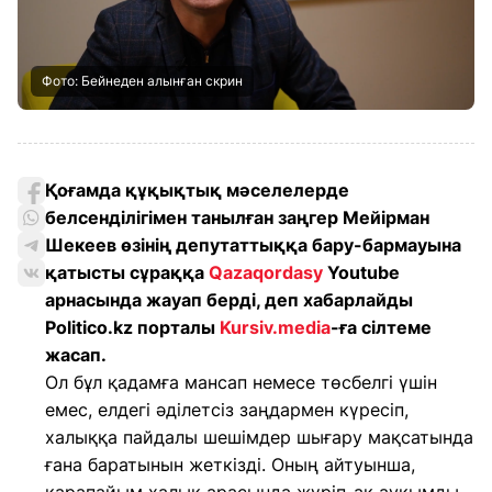
Фото: Бейнеден алынған скрин
Қоғамда құқықтық мәселелерде
белсенділігімен танылған заңгер Мейірман
Шекеев өзінің депутаттыққа бару-бармауына
қатысты сұраққа
Qazaqordasy
Youtube
арнасында жауап берді, деп хабарлайды
Politico.kz порталы
Kursiv.media
-ға сілтеме
жасап.
Ол бұл қадамға мансап немесе төсбелгі үшін
емес, елдегі әділетсіз заңдармен күресіп,
халыққа пайдалы шешімдер шығару мақсатында
ғана баратынын жеткізді. Оның айтуынша,