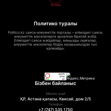
Үстіге
Политико туралы
Politico.kz саяси-әлеуметтік порталы – еліміздегі саяси,
әлеуметтік мәселелерге арналған бірегей жоба.
Еліміздегі саяси жағдайлар, маңызды оқиғалар,
әлеуметтік мәселелер біздің назарымыздан тыс
қалмайды.
Бізбен байланыс
Мекен-жай
ҚР, Астана қаласы, Көксай, дом 2/5
Телефон
+7 (747) 535 1750