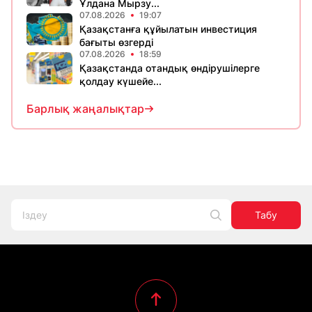
Ұлдана Мырзу...
07.08.2026
19:07
Қазақстанға құйылатын инвестиция
бағыты өзгерді
07.08.2026
18:59
Қазақстанда отандық өндірушілерге
қолдау күшейе...
Барлық жаңалықтар
Табу