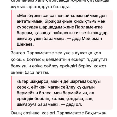
қарапайым халық арасында жүріп-ақ ауқымды
жұмыстар атқаруға болады.
«Мен бұрын саясатпен айналыспаймын деп
айтатынмын, бірақ заңның қисықтығымен
күресуден шаршадым және Парламентке
барсам, қазаққа пайдасын тигізетін заңдар
шығару үшін барамын», — деді Мейірман
Шекеев.
Заңгер Парламентте тек үнсіз құжатқа қол
қоюшы болғысы келмейтінін ескертіп, депутат
болу үшін өзіне сөйлеу еркіндігі берілуі қажет
екенін баса айтты.
«Егер шақырса, менің де шартым болуы
керек, өйткені маған сөйлеу құқығын
бермейтін болса, мен бармаймын, ал
еркіндік беріліп, халық қолдаса, заң
шығаруға барамын», — деді ол.
Оның сөзінше, қазіргі Парламентте Бақытжан