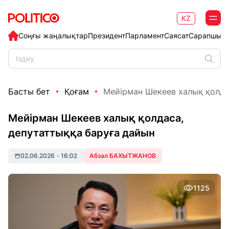
KZ
Соңғы жаңалықтар
Президент
Парламент
Саясат
Сарапшыл
Басты бет
Қоғам
Мейірман Шекеев халық қолдас
Мейірман Шекеев халық қолдаса,
депутаттыққа баруға дайын
02.06.2026
•
16:02
Абзал БАХЫТЖАНОВ
1125