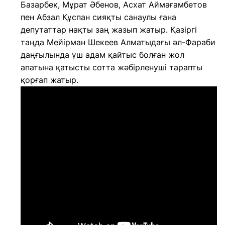
Базарбек, Мұрат Әбенов, Асхат Аймағамбетов
пен Абзал Құспан сияқты санаулы ғана
депутаттар нақты заң жазып жатыр. Қазіргі
таңда Мейірман Шекеев Алматыдағы әл-Фараби
даңғылында үш адам қайтыс болған жол
апатына қатысты сотта жәбірленуші тарапты
қорғап жатыр.