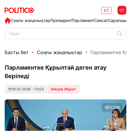
KZ
Соңғы жаңалықтар
Президент
Парламент
Саясат
Сарапшыл
Басты бет
Соңғы жаңалықтар
Парламентке Құры
Парламентке Құрылтай деген атау
беріледі
20.01.2026
•
13:03
Айсұлу Мұрат
1378