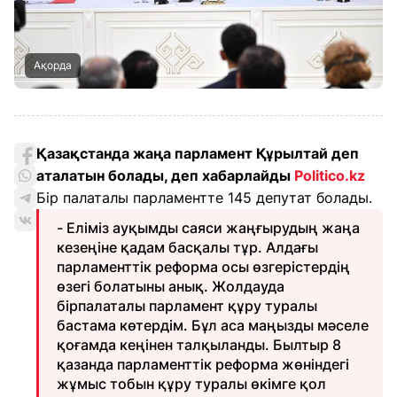
Ақорда
Қазақстанда жаңа парламент Құрылтай деп
аталатын болады, деп хабарлайды
Politico.kz
Бір палаталы парламентте 145 депутат болады.
- Еліміз ауқымды саяси жаңғырудың жаңа
кезеңіне қадам басқалы тұр. Алдағы
парламенттік реформа осы өзгерістердің
өзегі болатыны анық. Жолдауда
бірпалаталы парламент құру туралы
бастама көтердім. Бұл аса маңызды мәселе
қоғамда кеңінен талқыланды. Былтыр 8
қазанда парламенттік реформа жөніндегі
жұмыс тобын құру туралы өкімге қол