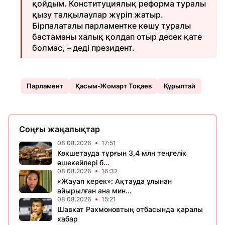
қойдым. Конституциялық реформа туралы
қызу талқылаулар жүріп жатыр.
Бірпалаталы парламентке көшу туралы
бастаманы халық қолдап отыр десек қате
болмас, – деді президент.
Парламент
Қасым-Жомарт Тоқаев
Құрылтай
Соңғы жаңалықтар
08.08.2026
17:51
Көкшетауда тұрғын 3,4 млн теңгелік
әшекейлері б...
08.08.2026
16:32
«Жауап керек»: Ақтауда ұлынан
айырылған ана мин...
08.08.2026
15:21
Шавкат Рахмоновтың отбасында қаралы
хабар