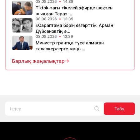
08.08.2026
14:38
Tiktok-тағы тікелей эфирде шектен
шыққан Тараз ...
08.08.2026
13:35
«Сараптама бәрін өзгертті»: Арман
Дүйсеновтің ә...
08.08.2026
12:39
Министр грантқа түсе алмаған
талапкерлерге маңы...
Барлық жаңалықтар
Табу