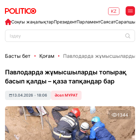
KZ
Соңғы жаңалықтар
Президент
Парламент
Саясат
Сарапшыл
Басты бет
Қоғам
Павлодарда жұмысшыларды топ
Павлодарда жұмысшыларды топырақ
басып қалды – қаза тапқандар бар
13.04.2026
•
18:06
Әсел МҰРАТ
1344