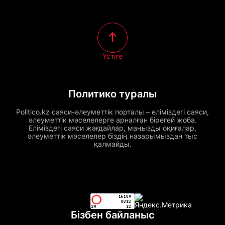
Үстіге
Политико туралы
Politico.kz саяси-әлеуметтік порталы – еліміздегі саяси,
әлеуметтік мәселелерге арналған бірегей жоба.
Еліміздегі саяси жағдайлар, маңызды оқиғалар,
әлеуметтік мәселелер біздің назарымыздан тыс
қалмайды.
Бізбен байланыс