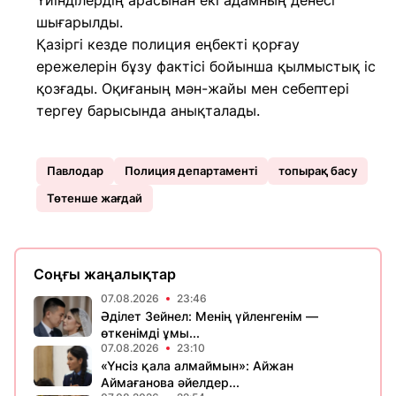
Үйінділердің арасынан екі адамның денесі
шығарылды.
Қазіргі кезде полиция еңбекті қорғау
ережелерін бұзу фактісі бойынша қылмыстық іс
қозғады. Оқиғаның мән-жайы мен себептері
тергеу барысында анықталады.
Павлодар
Полиция департаменті
топырақ басу
Төтенше жағдай
Соңғы жаңалықтар
07.08.2026
23:46
Әділет Зейнел: Менің үйленгенім —
өткенімді ұмы...
07.08.2026
23:10
«Үнсіз қала алмаймын»: Айжан
Аймағанова әйелдер...