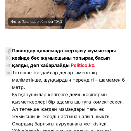
Фото: Павлодар облысы ТЖД
Павлодар қаласында жер қазу жұмыстары
кезінде бес жұмысшыны топырақ басып
қалды, деп хабарлайды
Politico.kz
.
Төтенше жағдайлар департаментінің
мәліметінше, шұңқырдың тереңдігі – шамамен 6
метр.
Құтқарушылар келгенге дейін кәсіпорын
қызметкерлері бір адамға шығуға көмектескен.
Ал төтенше жағдай мамандары тағы екі
жұмысшыны жердің астынан алып шықты.
Олардың барлығы ауруханаға жеткізілді.