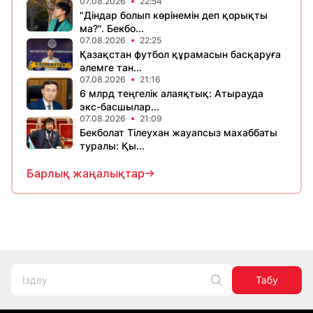
07.08.2026
22:54
"Діндар болып көрінемін деп қорықты
ма?". Бекбо...
07.08.2026
22:25
Қазақстан футбол құрамасын басқаруға
әлемге тан...
07.08.2026
21:16
6 млрд теңгелік алаяқтық: Атырауда
экс-басшылар...
07.08.2026
21:09
Бекболат Тілеухан жауапсыз махаббаты
туралы: Қы...
Барлық жаңалықтар
Табу