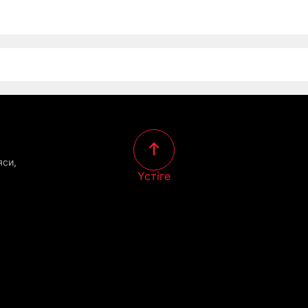
яси,
Үстіге