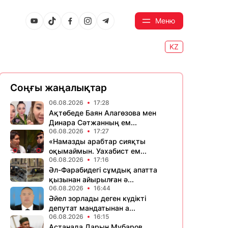
Меню
KZ
Соңғы жаңалықтар
06.08.2026
17:28
Ақтөбеде Баян Алагөзова мен
Динара Сәтжанның ем...
06.08.2026
17:27
«Намазды арабтар сияқты
оқымаймын. Уахабист ем...
06.08.2026
17:16
Әл-Фарабидегі сұмдық апатта
қызынан айырылған ә...
06.08.2026
16:44
Әйел зорлады деген күдікті
депутат мандатынан а...
06.08.2026
16:15
Астанада Дарын Мубаров