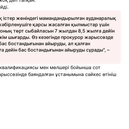
жоқ деп тапқан.
йді.
істер жөніндегі мамандандырылған ауданаралық
жәбірленушіге қарсы жасалған қылмыстар үшін
оның төрт сыбайласын 7 жылдан 8,5 жылға дейін
кім шығарды. Өз кезегінде прокурор жарыссөзде
ас бостандығынан айыруды, ал қалған
 дейін бас бостандығынан айыруды сұрады", –
 квалификациясы мен мөлшері бойынша сот
арыссөзінде баяндалған ұстанымына сәйкес өтініш