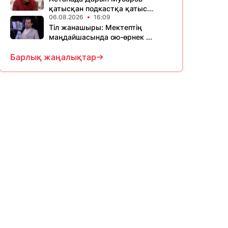
қатысқан подкастқа қатыс...
06.08.2026
16:09
Тіл жанашыры: Мектептің
маңдайшасында ою-өрнек ...
Барлық жаңалықтар