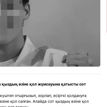
 қыздың өзіне қол жұмсауына қатысты сот
күштеп отырғызып, зорлап, есірткі қолдануға
өзіне қол салған. Алайда сот қыздың өзіне қол