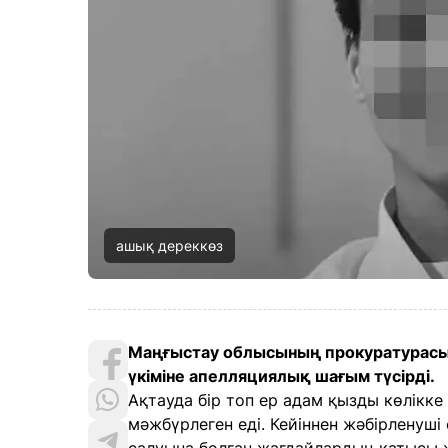
ашық дереккөз
Маңғыстау облысының прокуратурасы
үкіміне апелляциялық шағым түсірді.
Ақтауда бір топ ер адам қызды көлікке 
мәжбүрлеген еді. Кейіннен жәбірленуші 