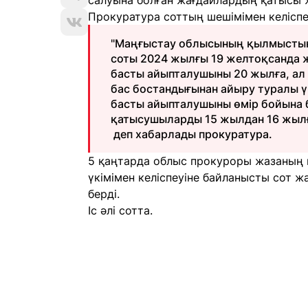
салуына болған жағдайлардың қатысы 
Прокуратура соттың шешімімен келіспе
"Маңғыстау облысының қылмыстық 
соты 2024 жылғы 19 желтоқсанда 
басты айыпталушыны 20 жылға, ал 
бас бостандығынан айыру туралы ү
басты айыпталушыны өмір бойына б
қатысушыларды 15 жылдан 16 жылға
деп хабарлады прокуратура.
5 қаңтарда облыс прокуроры жазаның
үкімімен келіспеуіне байланысты сот ж
берді.
Іс әлі сотта.