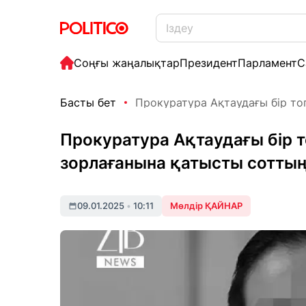
Соңғы жаңалықтар
Президент
Парламент
С
Басты бет
Прокуратура Ақтаудағы бір топ
Прокуратура Ақтаудағы бір 
зорлағанына қатысты соттың 
09.01.2025
•
10:11
Мөлдір ҚАЙНАР