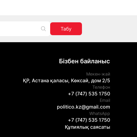
Табу
Бізбен байланыс
Мекен-жай
ҚР, Астана қаласы, Көксай, дом 2/5
Телефон
+7 (747) 535 1750
Email
politico.kz@gmail.com
WhatsApp
+7 (747) 535 1750
Құпиялық саясаты