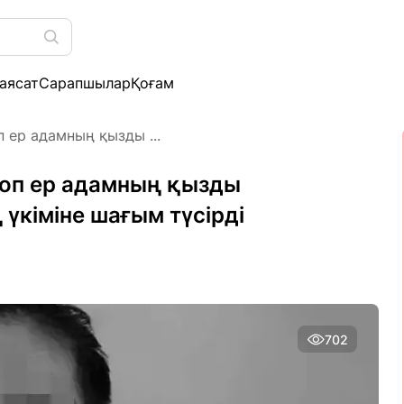
аясат
Сарапшылар
Қоғам
 ер адамның қызды ...
топ ер адамның қызды
үкіміне шағым түсірді
702