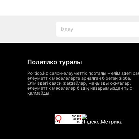
Политико туралы
Politico.kz саяси-әлеуметтік порталы – еліміздегі са
әлеуметтік мәселелерге арналған бірегей жоба.
Еліміздегі саяси жағдайлар, маңызды оқиғалар,
әлеуметтік мәселелер біздің назарымыздан тыс
қалмайды.