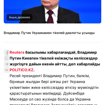
Ашық дереккөз
Владимир Путин Украинамен тікелей диалогты ұсынды
Reuters
басылымы хабарлағандай, Владимир
Путин Киевпен тікелей екіжақты келіссөздер
жүргізуге дайын екенін айтты, деп хабарлайды
POLITICO.KZ
.
Ресей президенті Владимир Путин, бәлкім,
бірнеше жылдан бері алғаш рет Украина
үкіметімен жеке келіссөздер өткізу мүмкіндігін
қарастыратынын мәлімдеді. Дүйсенбіде
Мәскеуде ол сөз жүзінде болса да Украина