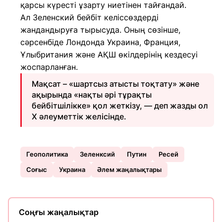
қарсы күресті ұзарту ниетінен тайғандай.
Ал Зеленский бейбіт келіссөздерді
жандандыруға тырысуда. Оның сөзінше,
сәрсенбіде Лондонда Украина, Франция,
Ұлыбритания және АҚШ өкілдерінің кездесуі
жоспарланған.
Мақсат – «шартсыз атысты тоқтату» және
ақырында «нақты әрі тұрақты
бейбітшілікке» қол жеткізу, — деп жазды ол
X әлеуметтік желісінде.
Геополитика
Зеленксий
Путин
Ресей
Соғыс
Украина
Әлем жаңалықтары
Соңғы жаңалықтар