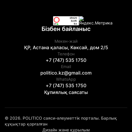
Бізбен байланыс
Мекен-жай
ҚР, Астана қаласы, Көксай, дом 2/5
Телефон
+7 (747) 535 1750
Email
politico.kz@gmail.com
WhatsApp
+7 (747) 535 1750
Құпиялық саясаты
© 2026. POLITICO саяси-әлеуметтік порталы. Барлық
құқықтар қорғалған
Дизайн және құрылым