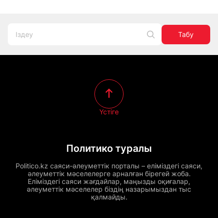
Табу
Үстіге
Политико туралы
Politico.kz саяси-әлеуметтік порталы – еліміздегі саяси,
әлеуметтік мәселелерге арналған бірегей жоба.
Еліміздегі саяси жағдайлар, маңызды оқиғалар,
әлеуметтік мәселелер біздің назарымыздан тыс
қалмайды.