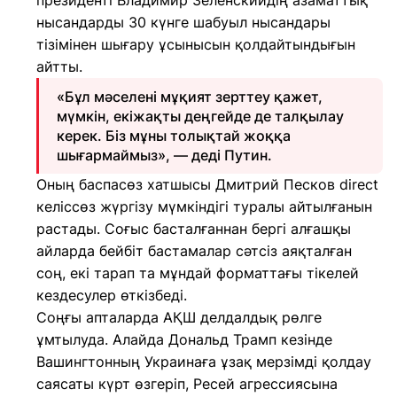
президенті Владимир Зеленскийдің азаматтық
нысандарды 30 күнге шабуыл нысандары
тізімінен шығару ұсынысын қолдайтындығын
айтты.
«Бұл мәселені мұқият зерттеу қажет,
мүмкін, екіжақты деңгейде де талқылау
керек. Біз мұны толықтай жоққа
шығармаймыз», — деді Путин.
Оның баспасөз хатшысы Дмитрий Песков direct
келіссөз жүргізу мүмкіндігі туралы айтылғанын
растады. Соғыс басталғаннан бергі алғашқы
айларда бейбіт бастамалар сәтсіз аяқталған
соң, екі тарап та мұндай форматтағы тікелей
кездесулер өткізбеді.
Соңғы апталарда АҚШ делдалдық рөлге
ұмтылуда. Алайда Дональд Трамп кезінде
Вашингтонның Украинаға ұзақ мерзімді қолдау
саясаты күрт өзгеріп, Ресей агрессиясына