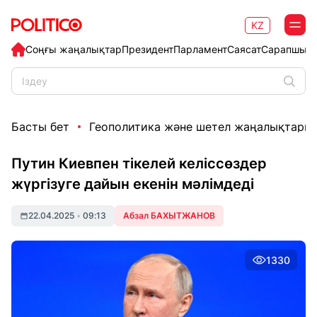
KZ
Соңғы жаңалықтар
Президент
Парламент
Саясат
Сарапшыл
Басты бет
Геополитика және шетел жаңалықтары
Путин Киевпен тікелей келіссөздер
жүргізуге дайын екенін мәлімдеді
22.04.2025
•
09:13
Абзал БАХЫТЖАНОВ
1330