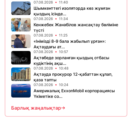
07.08.2026
11:40
Шымкенттегі изоляторда көз жұмған
қыздың ісінде...
07.08.2026
11:34
Кенжебек Жанәбілов жансақтау бөліміне
түсті
07.08.2026
11:25
«Інімізді 8-9 бала жабылып ұрған»:
Ақтаудағы ат...
07.08.2026
10:57
Ақтөбеде зорланған қыздың отбасы
күдіктінің ақш...
07.08.2026
10:48
Ақтауда прокурор 12-қабаттан құлап,
қаза тапты
07.08.2026
10:24
Америкалық ExxonMobil корпорациясы
Үкіметіке со...
Барлық жаңалықтар