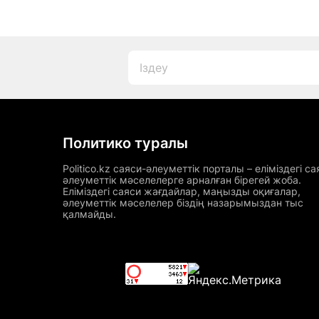
Политико туралы
Politico.kz саяси-әлеуметтік порталы – еліміздегі са
әлеуметтік мәселелерге арналған бірегей жоба.
Еліміздегі саяси жағдайлар, маңызды оқиғалар,
әлеуметтік мәселелер біздің назарымыздан тыс
қалмайды.