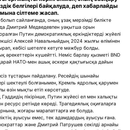
іздік белгілері байқалуда, деп хабарлайды
мына сілтеме жасап.
болып сайланғанда, оның ұзақ мерзімді билікте
йда Дмитрий Медведевпен уақытша орын
 оралған Путин демократиялық еркіндіктерді жүйелі
екшісі Алексей Навальныйдың 2024 жылғы өлімінен
ырап, көбісі шетелге кетуге мәжбүр болды.
қ әрекеттерін күшейтті. Неміс барлау қызметі BND
қарай НАТО-мен ашық әскери қақтығысқа дайын
әлсіз тұстарын пайдалану. Ресейдің шынайы
рі шектеулі болғанымен, Кремль ядролық қарумен
ы өзін мықты етіп көрсетуде.
эддидің пікірінше, Путин жүйесі ел мен халықты
н ресурс ретінде көреді. Трагедиялық оқиғаларға
рнына, жоғары марапаттарға ие болуда.
биліктің ауысуы емес, тек адамдардың ауысуы ғана.
нократтар және Дмитрий Патрушев секілді арнайы