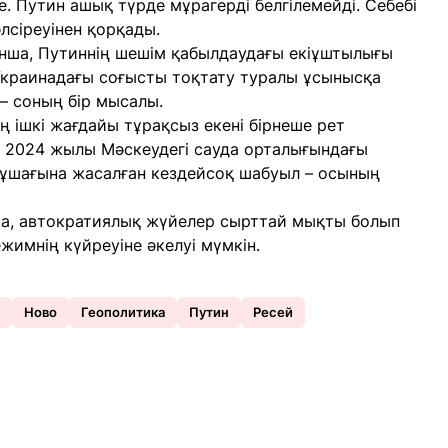
 Путин ашық түрде мұрагерді белгілемейді. Себебі
әлсіреуінен қорқады.
нша, Путиннің шешім қабылдаудағы екіұштылығы
 Украинадағы соғысты тоқтату туралы ұсынысқа
 – соның бір мысалы.
 ішкі жағдайы тұрақсыз екені бірнеше рет
і, 2024 жылы Мәскеудегі сауда орталығындағы
ұшағына жасалған кездейсоқ шабуыл – осының
, автократиялық жүйелер сырттай мықты болып
ежимнің күйреуіне әкелуі мүмкін.
Ново
Геополитика
Путин
Ресей