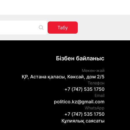
Табу
Бізбен байланыс
Мекен-жай
ҚР, Астана қаласы, Көксай, дом 2/5
Телефон
+7 (747) 535 1750
Email
politico.kz@gmail.com
WhatsApp
+7 (747) 535 1750
Құпиялық саясаты