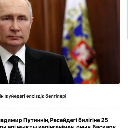
н жүйедегі әлсіздік белгілері
димир Путиннің Ресейдегі билігіне 25
ты әрі мықты көрінгенімен, оның басқару