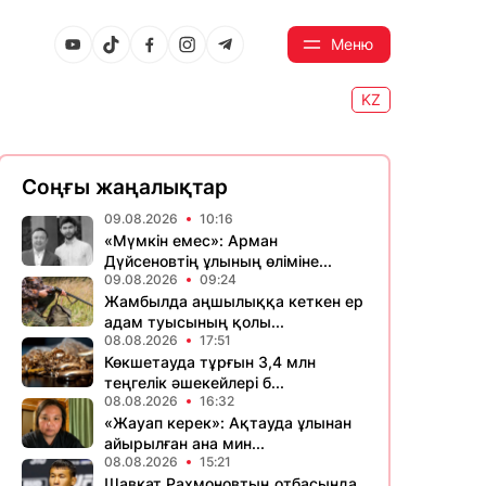
Меню
KZ
Соңғы жаңалықтар
09.08.2026
10:16
«Мүмкін емес»: Арман
Дүйсеновтің ұлының өліміне...
09.08.2026
09:24
Жамбылда аңшылыққа кеткен ер
адам туысының қолы...
08.08.2026
17:51
Көкшетауда тұрғын 3,4 млн
теңгелік әшекейлері б...
08.08.2026
16:32
«Жауап керек»: Ақтауда ұлынан
айырылған ана мин...
08.08.2026
15:21
Шавкат Рахмоновтың отбасында