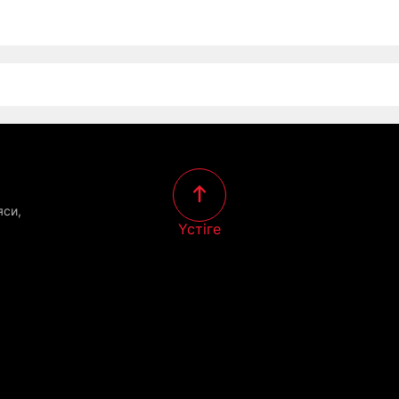
яси,
Үстіге