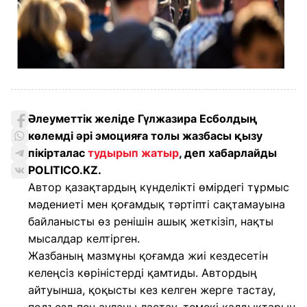
Әлеуметтік желіде Гүлжазира Есболдың
көлемді әрі эмоцияға толы жазбасы қызу
пікірталас
тудырып жатыр
, деп хабарлайды
POLITICO.KZ.
Автор қазақтардың күнделікті өмірдегі тұрмыс
мәдениеті мен қоғамдық тәртіпті сақтамауына
байланысты өз ренішін ашық жеткізіп, нақты
мысалдар келтірген.
Жазбаның мазмұны қоғамда жиі кездесетін
келеңсіз көріністерді қамтиды. Автордың
айтуынша, қоқысты кез келген жерге тастау,