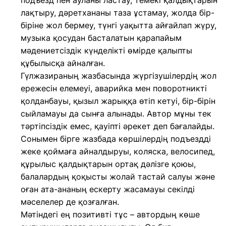
подъезд пен ауланы ластау, темекі қалдықтарын
лақтыру, дәретхананы таза ұстамау, жолда бір-
біріне жол бермеу, түнгі уақытта айғайлап жүру,
музыка қосудан басталатын қарапайым
мәдениетсіздік күнделікті өмірде қалыпты
құбылысқа айналған.
Гүлжазираның жазбасында жүргізушілердің жол
ережесін елемеуі, аварийка мен поворотникті
қолданбауы, қызыл жарыққа өтіп кетуі, бір-бірін
сыйламауы да сынға алынады. Автор мұны тек
тәртіпсіздік емес, қауіпті әрекет деп бағалайды.
Сонымен бірге жазбада көршілердің подъездді
жеке қоймаға айналдыруы, коляска, велосипед,
құрылыс қалдықтарын ортақ дәлізге қоюы,
балалардың қоқысты жолай тастай салуы және
оған ата-ананың ескерту жасамауы секілді
мәселелер де қозғалған.
Мәтіндегі ең позитивті тұс – автордың көше