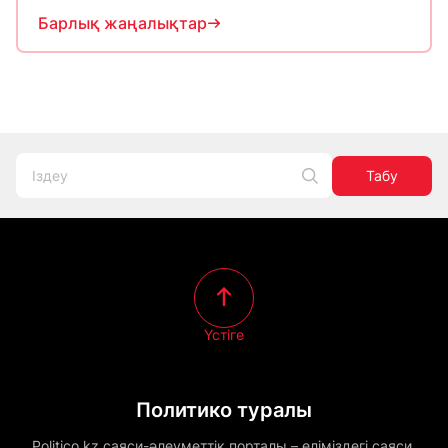
Барлық жаңалықтар
Табу
Үстіге
Политико туралы
Politico.kz саяси-әлеуметтік порталы – еліміздегі саяси,