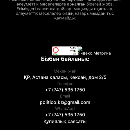
әлеуметтік мәселелерге арналған бірегей жоба.
Еліміздегі саяси жағдайлар, маңызды оқиғалар,
әлеуметтік мәселелер біздің назарымыздан тыс
қалмайды.
Бізбен байланыс
Мекен-жай
ҚР, Астана қаласы, Көксай, дом 2/5
Телефон
+7 (747) 535 1750
Email
politico.kz@gmail.com
WhatsApp
+7 (747) 535 1750
Құпиялық саясаты