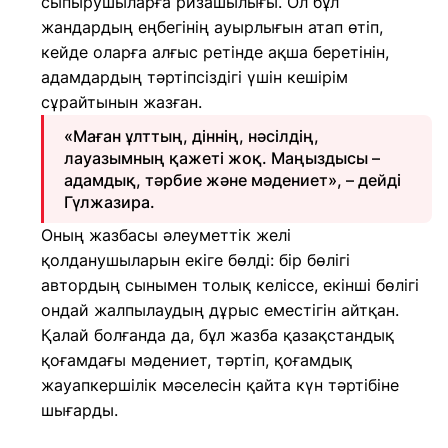
сыпырушыларға ризашылығы. Ол бұл
жандардың еңбегінің ауырлығын атап өтіп,
кейде оларға алғыс ретінде ақша беретінін,
адамдардың тәртіпсіздігі үшін кешірім
сұрайтынын жазған.
«Маған ұлттың, діннің, нәсілдің,
лауазымның қажеті жоқ. Маңыздысы –
адамдық, тәрбие және мәдениет», – дейді
Гүлжазира.
Оның жазбасы әлеуметтік желі
қолданушыларын екіге бөлді: бір бөлігі
автордың сынымен толық келіссе, екінші бөлігі
ондай жалпылаудың дұрыс еместігін айтқан.
Қалай болғанда да, бұл жазба қазақстандық
қоғамдағы мәдениет, тәртіп, қоғамдық
жауапкершілік мәселесін қайта күн тәртібіне
шығарды.