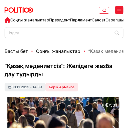
KZ
Соңғы жаңалықтар
Президент
Парламент
Саясат
Сарапшыл
Басты бет
Соңғы жаңалықтар
“Қазақ мәдениетс
“Қазақ мәдениетсіз”: Желідеге жазба
дау тудырды
30.11.2025
•
14:39
Берік Арманов
531