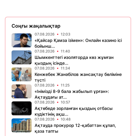
Соңғы жаңалықтар
07.08.2026
12:03
«Қайсар Қамза ізімен»: Онлайн казино ісі
бойынш...
07.08.2026
11:40
Шымкенттегі изоляторда көз жұмған
қыздың ісінде...
07.08.2026
11:34
Кенжебек Жанәбілов жансақтау бөліміне
түсті
07.08.2026
11:25
«Інімізді 8-9 бала жабылып ұрған»:
Ақтаудағы ат...
07.08.2026
10:57
Ақтөбеде зорланған қыздың отбасы
күдіктінің ақш...
07.08.2026
10:48
Ақтауда прокурор 12-қабаттан құлап,
қаза тапты