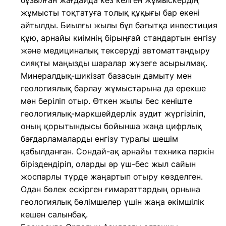
бұзылған жағдайда кез келген жұмыскердің
жұмысты тоқтатуға толық құқығы бар екені
айтылды. Биылғы жылы бұл бағытқа инвестиция
құю, арнайы киімнің бірыңғай стандартын енгізу
және медициналық тексеруді автоматтандыру
сияқты маңызды шаралар жүзеге асырылмақ.
Минералдық-шикізат базасын дамыту мен
геологиялық барлау жұмыстарына да ерекше
мән беріліп отыр. Өткен жылы бес кеніште
геологиялық-маркшейдерлік аудит жүргізіліп,
оның қорытындысы бойынша жаңа цифрлық
бағдарламаларды енгізу туралы шешім
қабылданған. Сондай-ақ арнайы техника паркін
біріздендіріп, оларды әр үш-бес жыл сайын
жоспарлы түрде жаңартып отыру көзделген.
Одан бөлек ескірген ғимараттардың орнына
геологиялық бөлімшелер үшін жаңа әкімшілік
кешен салынбақ.