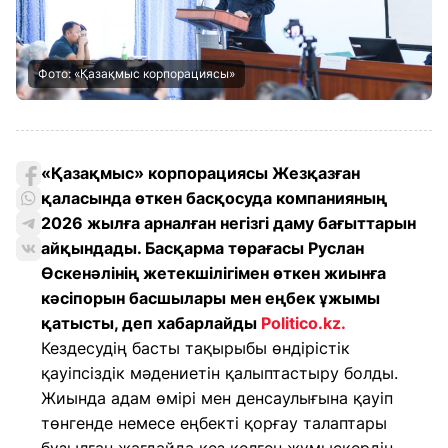
Фото: «Қазақмыс корпорациясы»
«Қазақмыс» корпорациясы Жезқазған
қаласында өткен басқосуда компанияның
2026 жылға арналған негізгі даму бағыттарын
айқындады. Басқарма төрағасы Руслан
Өскенәлінің жетекшілігімен өткен жиынға
кәсіпорын басшылары мен еңбек ұжымы
қатысты, деп хабарлайды
Politico.kz.
Кездесудің басты тақырыбы өндірістік
қауіпсіздік мәдениетін қалыптастыру болды.
Жиында адам өмірі мен денсаулығына қауіп
төнгенде немесе еңбекті қорғау талаптары