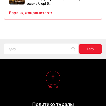
әшекейлері б...
Барлық жаңалықтар
Табу
Үстіге
Политико туралы