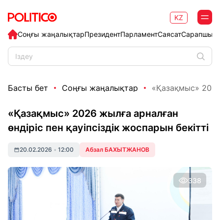
KZ
Соңғы жаңалықтар
Президент
Парламент
Саясат
Сарапшыл
Басты бет
Соңғы жаңалықтар
«Қазақмыс» 2026 
«Қазақмыс» 2026 жылға арналған
өндіріс пен қауіпсіздік жоспарын бекітті
20.02.2026
•
12:00
Абзал БАХЫТЖАНОВ
338