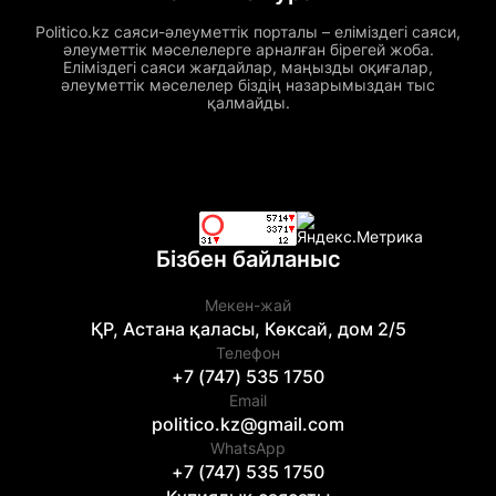
Politico.kz саяси-әлеуметтік порталы – еліміздегі саяси,
әлеуметтік мәселелерге арналған бірегей жоба.
Еліміздегі саяси жағдайлар, маңызды оқиғалар,
әлеуметтік мәселелер біздің назарымыздан тыс
қалмайды.
Бізбен байланыс
Мекен-жай
ҚР, Астана қаласы, Көксай, дом 2/5
Телефон
+7 (747) 535 1750
Email
politico.kz@gmail.com
WhatsApp
+7 (747) 535 1750