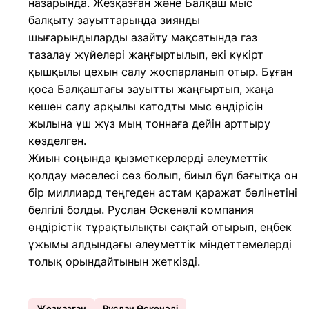
назарында. Жезқазған және Балқаш мыс
балқыту зауыттарында зиянды
шығарындыларды азайту мақсатында газ
тазалау жүйелері жаңғыртылып, екі күкірт
қышқылы цехын салу жоспарланып отыр. Бұған
қоса Балқаштағы зауытты жаңғыртып, жаңа
кешен салу арқылы катодты мыс өндірісін
жылына үш жүз мың тоннаға дейін арттыру
көзделген.
Жиын соңында қызметкерлерді әлеуметтік
қолдау мәселесі сөз болып, биыл бұл бағытқа он
бір миллиард теңгеден астам қаражат бөлінетіні
белгілі болды. Руслан Өскенәлі компания
өндірістік тұрақтылықты сақтай отырып, еңбек
ұжымы алдындағы әлеуметтік міндеттемелерді
толық орындайтынын жеткізді.
Жезқазған
Руслан Өскенәлі