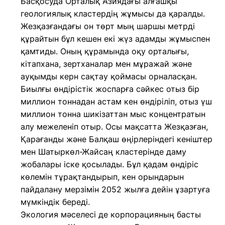
Басқосуда Орталық Азиядағы алғашқы
геологиялық кластердің жұмысы да қаралды.
Жезқазғандағы он төрт мың шаршы метрді
құрайтын бұл кешен екі жүз адамды жұмыспен
қамтиды. Оның құрамында оқу орталығы,
кітапхана, зертханалар мен мұражай және
ауқымды керн сақтау қоймасы орналасқан.
Биылғы өндірістік жоспарға сәйкес отыз бір
миллион тоннадан астам кен өндіріліп, отыз үш
миллион тонна шикізаттан мыс концентратын
алу межеленіп отыр. Осы мақсатта Жезқазған,
Қарағанды және Балқаш өңірлеріндегі кеніштер
мен Шатыркөл-Жайсаң кластерінде даму
жобалары іске қосылады. Бұл қадам өндіріс
көлемін тұрақтандырып, кен орындарын
пайдалану мерзімін 2052 жылға дейін ұзартуға
мүмкіндік береді.
Экология мәселесі де корпорацияның басты