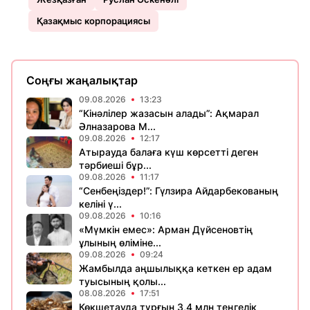
Қазақмыс корпорациясы
Соңғы жаңалықтар
09.08.2026
13:23
“Кінәлілер жазасын алады”: Ақмарал
Әлназарова М...
09.08.2026
12:17
Атырауда балаға күш көрсетті деген
тәрбиеші бұр...
09.08.2026
11:17
“Сенбеңіздер!”: Гүлзира Айдарбекованың
келіні ү...
09.08.2026
10:16
«Мүмкін емес»: Арман Дүйсеновтің
ұлының өліміне...
09.08.2026
09:24
Жамбылда аңшылыққа кеткен ер адам
туысының қолы...
08.08.2026
17:51
Көкшетауда тұрғын 3,4 млн теңгелік