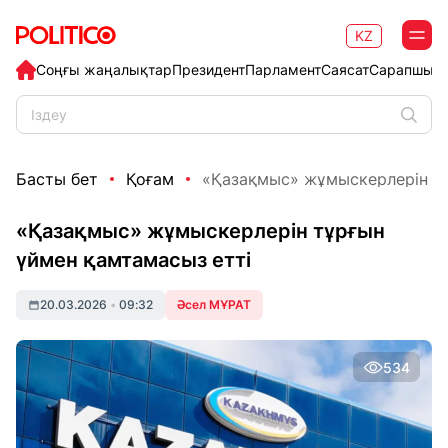
KZ
Соңғы жаңалықтар
Президент
Парламент
Саясат
Сарапшыл
Басты бет
Қоғам
«Қазақмыс» жұмыскерлерін тұ
«Қазақмыс» жұмыскерлерін тұрғын
үймен қамтамасыз етті
20.03.2026
•
09:32
Әсел МҰРАТ
534