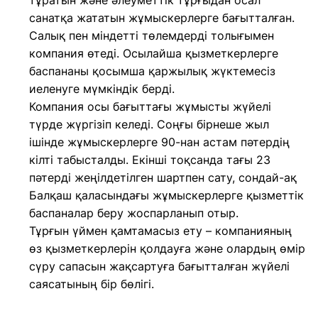
тұратын және әлеуметтік тұрғыдан осал
санатқа жататын жұмыскерлерге бағытталған.
Салық пен міндетті төлемдерді толығымен
компания өтеді. Осылайша қызметкерлерге
баспананы қосымша қаржылық жүктемесіз
иеленуге мүмкіндік берді.
Компания осы бағыттағы жұмысты жүйелі
түрде жүргізіп келеді. Соңғы бірнеше жыл
ішінде жұмыскерлерге 90-нан астам пәтердің
кілті табысталды. Екінші тоқсанда тағы 23
пәтерді жеңілдетілген шартпен сату, сондай-ақ
Балқаш қаласындағы жұмыскерлерге қызметтік
баспаналар беру жоспарланып отыр.
Тұрғын үймен қамтамасыз ету – компанияның
өз қызметкерлерін қолдауға және олардың өмір
сүру сапасын жақсартуға бағытталған жүйелі
саясатының бір бөлігі.