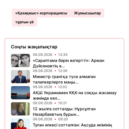
«Қазақмыс» корпорациясы
Жұмысшылар
тұрғын үй
Соңғы жаңалықтар
08.08.2026
13:35
«Сараптама бәрін өзгертті»: Арман
Дүйсеновтің ә...
08.08.2026
12:39
Министр грантқа түсе алмаған
талапкерлерге маңы...
08.08.2026
12:02
АҚШ Украинамен КҚК-на соққы жасамау
жөнінде кел...
08.08.2026
10:21
12 жылға сотталды: Нұрсұлтан
Назарбаевтың бұрын...
08.08.2026
09:20
Туған әпкесі сотталған: Ақсуда әкімінің