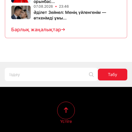
орынбас...
07.08.2026
23:46
Әділет Зейнел: Менің үйленгенім —
өткенімді ұмы...
Барлық жаңалықтар
Табу
Үстіге