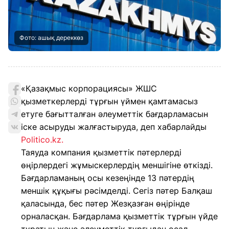
Фото: ашық дереккөз
«Қазақмыс корпорациясы» ЖШС
қызметкерлерді тұрғын үймен қамтамасыз
етуге бағытталған әлеуметтік бағдарламасын
іске асыруды жалғастыруда, деп хабарлайды
Politico.kz.
Таяуда компания қызметтік пәтерлерді
өңірлердегі жұмыскерлердің меншігіне өткізді.
Бағдарламаның осы кезеңінде 13 пәтердің
меншік құқығы рәсімделді. Сегіз пәтер Балқаш
қаласында, бес пәтер Жезқазған өңірінде
орналасқан. Бағдарлама қызметтік тұрғын үйде