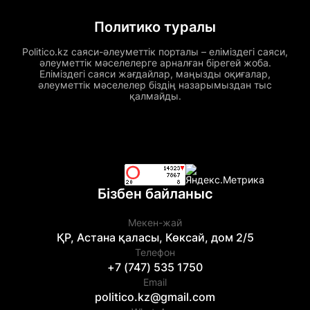
Политико туралы
Politico.kz саяси-әлеуметтік порталы – еліміздегі саяси,
әлеуметтік мәселелерге арналған бірегей жоба.
Еліміздегі саяси жағдайлар, маңызды оқиғалар,
әлеуметтік мәселелер біздің назарымыздан тыс
қалмайды.
Бізбен байланыс
Мекен-жай
ҚР, Астана қаласы, Көксай, дом 2/5
Телефон
+7 (747) 535 1750
Email
politico.kz@gmail.com